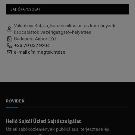
SAJTÓKAPCSOLAT
Valentínyi Katalin, kommunikációs és kormányzati
kapcsolatok vezérigazgató-helyettes
Budapest Airport Zrt.
+36 70 632 9204
e-mail cím megtekintése
RÖVIDEN
Helló Sajtó! Üzleti Sajtószolgálat
Üzleti sajtóközlemények publikálása, terjesztése és