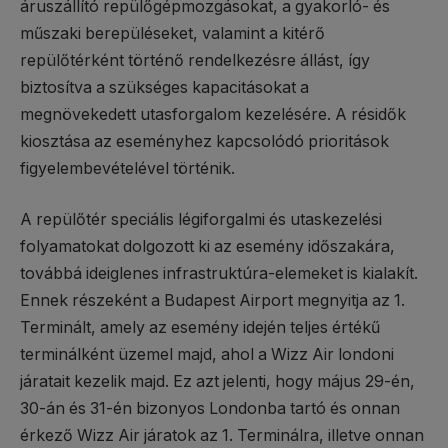
áruszállító repülőgépmozgásokat, a gyakorló- és
műszaki berepüléseket, valamint a kitérő
repülőtérként történő rendelkezésre állást, így
biztosítva a szükséges kapacitásokat a
megnövekedett utasforgalom kezelésére. A résidők
kiosztása az eseményhez kapcsolódó prioritások
figyelembevételével történik.
A repülőtér speciális légiforgalmi és utaskezelési
folyamatokat dolgozott ki az esemény időszakára,
továbbá ideiglenes infrastruktúra-elemeket is kialakít.
Ennek részeként a Budapest Airport megnyitja az 1.
Terminált, amely az esemény idején teljes értékű
terminálként üzemel majd, ahol a Wizz Air londoni
járatait kezelik majd. Ez azt jelenti, hogy május 29-én,
30-án és 31-én bizonyos Londonba tartó és onnan
érkező Wizz Air járatok az 1. Terminálra, illetve onnan