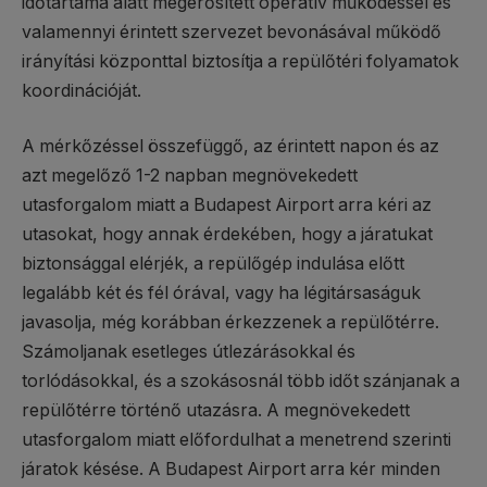
időtartama alatt megerősített operatív működéssel és
valamennyi érintett szervezet bevonásával működő
irányítási központtal biztosítja a repülőtéri folyamatok
koordinációját.
A mérkőzéssel összefüggő, az érintett napon és az
azt megelőző 1-2 napban megnövekedett
utasforgalom miatt a Budapest Airport arra kéri az
utasokat, hogy annak érdekében, hogy a járatukat
biztonsággal elérjék, a repülőgép indulása előtt
legalább két és fél órával, vagy ha légitársaságuk
javasolja, még korábban érkezzenek a repülőtérre.
Számoljanak esetleges útlezárásokkal és
torlódásokkal, és a szokásosnál több időt szánjanak a
repülőtérre történő utazásra. A megnövekedett
utasforgalom miatt előfordulhat a menetrend szerinti
járatok késése. A Budapest Airport arra kér minden