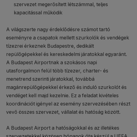
szervezet megerősített létszámmal, teljes
kapacitással működik
A világszerte nagy érdeklődésre számot tartó
eseményre a csapatok mellett szurkolók és vendégek
tízezrei érkeznek Budapestre, dedikált
repülőgépekkel és kereskedelmi járatokkal egyaránt.
A Budapest Airportnak a szokásos napi
utasforgalmon felül több tízezer, charter- és
menetrend szerinti járatokkal, továbbá
magánrepülőgépekkel érkező és induló szurkolót és
vendéget kell majd kezelnie. Ez a feladat kivételes
koordinációt igényel az esemény szervezésében részt
vevő összes szervezet, vállalat és hatóság között.
A Budapest Airport a hatóságokkal és az illetékes
szervezetekkel közösen hónapok óta készül a UEFA