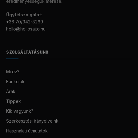
eredményességük mérése.
Ügyfélszolgálat
:
+36 70/942-8269
hello@hellosajto.hu
SZOLGÁLTATÁSUNK
Mi ez?
Funkciók
Árak
Tippek
Kik vagyunk?
Szerkesztési irányelveink
Használati útmutatók