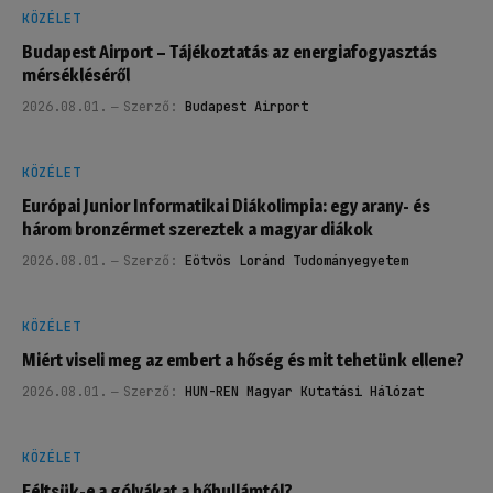
KÖZÉLET
Budapest Airport – Tájékoztatás az energiafogyasztás
mérsékléséről
2026.08.01.
Szerző:
Budapest Airport
KÖZÉLET
Európai Junior Informatikai Diákolimpia: egy arany- és
három bronzérmet szereztek a magyar diákok
2026.08.01.
Szerző:
Eötvös Loránd Tudományegyetem
KÖZÉLET
Miért viseli meg az embert a hőség és mit tehetünk ellene?
2026.08.01.
Szerző:
HUN-REN Magyar Kutatási Hálózat
KÖZÉLET
Féltsük-e a gólyákat a hőhullámtól?