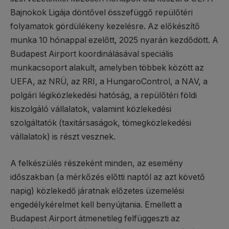
Bajnokok Ligája döntővel összefüggő repülőtéri
folyamatok gördülékeny kezelésre. Az előkészítő
munka 10 hónappal ezelőtt, 2025 nyarán kezdődött. A
Budapest Airport koordinálásával speciális
munkacsoport alakult, amelyben többek között az
UEFA, az NRÜ, az RRI, a HungaroControl, a NAV, a
polgári légiközlekedési hatóság, a repülőtéri földi
kiszolgáló vállalatok, valamint közlekedési
szolgáltatók (taxitársaságok, tömegközlekedési
vállalatok) is részt vesznek.
A felkészülés részeként minden, az esemény
időszakban (a mérkőzés előtti naptól az azt követő
napig) közlekedő járatnak előzetes üzemelési
engedélykérelmet kell benyújtania. Emellett a
Budapest Airport átmenetileg felfüggeszti az