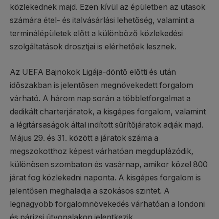
közlekednek majd. Ezen kívül az épületben az utasok
számára étel- és italvásárlási lehetőség, valamint a
terminálépületek előtt a különböző közlekedési
szolgáltatások drosztjai is elérhetőek lesznek.
Az UEFA Bajnokok Ligája-döntő előtti és után
időszakban is jelentősen megnövekedett forgalom
várható. A három nap során a többletforgalmat a
dedikált charterjáratok, a kisgépes forgalom, valamint
a légitársaságok által indított sűrítőjáratok adják majd.
Május 29. és 31. között a járatok száma a
megszokotthoz képest várhatóan megduplázódik,
különösen szombaton és vasárnap, amikor közel 800
járat fog közlekedni naponta. A kisgépes forgalom is
jelentősen meghaladja a szokásos szintet. A
legnagyobb forgalomnövekedés várhatóan a londoni
és párizsi útvonalakon jelentkezik.