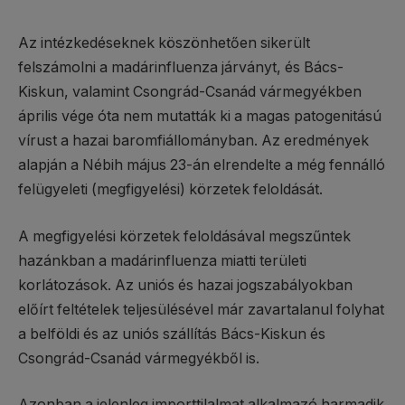
Az intézkedéseknek köszönhetően sikerült
felszámolni a madárinfluenza járványt, és Bács-
Kiskun, valamint Csongrád-Csanád vármegyékben
április vége óta nem mutatták ki a magas patogenitású
vírust a hazai baromfiállományban. Az eredmények
alapján a Nébih május 23-án elrendelte a még fennálló
felügyeleti (megfigyelési) körzetek feloldását.
A megfigyelési körzetek feloldásával megszűntek
hazánkban a madárinfluenza miatti területi
korlátozások. Az uniós és hazai jogszabályokban
előírt feltételek teljesülésével már zavartalanul folyhat
a belföldi és az uniós szállítás Bács-Kiskun és
Csongrád-Csanád vármegyékből is.
Azonban a jelenleg importtilalmat alkalmazó harmadik