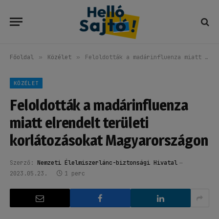
Főoldal
»
Közélet
»
Feloldották a madárinfluenza miatt elrendelt területi korlátozásokat Magyarországon
KÖZÉLET
Feloldották a madárinfluenza
miatt elrendelt területi
korlátozásokat Magyarországon
Szerző:
Nemzeti Élelmiszerlánc-biztonsági Hivatal
2023.05.23.
1 perc