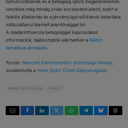
behurcolásának és a betegség újbóli megjelenésének
veszélye még mindig óriási kockázatot jelent, ezért a
felelős állattartás és a járványügyi előírások betartása
változatlanul kiemelt jelentőséggel bír.
A madárinfluenza betegséggel kapcsolatos
információk, tájékoztatók elérhetőek a
Nébih
tematikus aloldalán
.
Forrás:
Nemzeti Élelmiszerlánc-biztonsági Hivatal
,
továbbította a
Helló Sajtó! Üzleti Sajtószolgálat
.
madárinfluenza
nébih
Email
Facebook
LinkedIn
Twitter
WhatsApp
Telegram
Bluesky
Threa