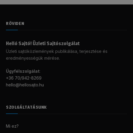
RÖVIDEN
Helló Sajtó! Üzleti Sajtószolgálat
Üzleti sajtóközlemények publikálása, terjesztése és
eredményességük mérése.
Ügyfélszolgálat
:
+36 70/942-8269
hello@hellosajto.hu
SZOLGÁLTATÁSUNK
Mi ez?