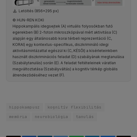
Letöltés (856x295 px)
© HUN-REN KOKI
Hippokampális idegsejtek (A) virtuális folyosókban futó
egerekben (B) 2-foton mikroszkópiával mért aktivitása (C)
alapján egy általánosabb korai térbeli reprezentáció (C,
KORAI) egy kontextus-specifikus, diszkrimináló idegi
aktivitásmintázattal egészül ki (C, KÉSŐI) a kísérleteinkben
használt diszkriminációs feladat (D) szabályának megtanulása
(Szabálytanulás) során (E). A feladat feltételeinek váratlan
megváltoztatása (Szabályváltás) a kognitív térkép globális
átrendeződéséhez vezet (F).
hippokampusz
kognitív flexibilitás
memória
neurobiológia
tanulás