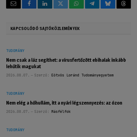
Email
Facebook
LinkedIn
Twitter
WhatsApp
Telegram
Bluesky
Threa
KAPCSOLÓDÓ SAJTÓKÖZLEMÉNYEK
TUDOMÁNY
Nem csak a láz segíthet: a vírusfertőzött ebihalak inkább
lehűtik magukat
2026.08.07.
Szerző:
Eötvös Loránd Tudományegyetem
TUDOMÁNY
Nem elég a hőhullám, itt a nyári légszennyezés: az ózon
2026.08.07.
Szerző:
Másfélfok
TUDOMÁNY