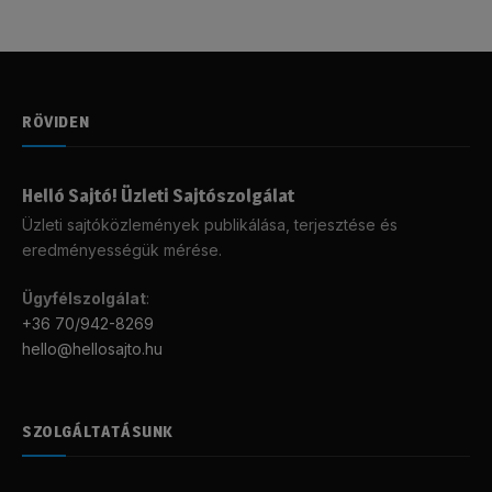
RÖVIDEN
Helló Sajtó! Üzleti Sajtószolgálat
Üzleti sajtóközlemények publikálása, terjesztése és
eredményességük mérése.
Ügyfélszolgálat
:
+36 70/942-8269
hello@hellosajto.hu
SZOLGÁLTATÁSUNK