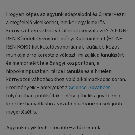
Hogyan képes az agyunk adaptálódni és újratervezni
a megfelelő viselkedést, amikor egy ismerős
környezetben valami váratlanul megváltozik? A HUN-
REN Kísérleti Orvostudományi Kutatóintézet (HUN-
REN KOKI) két kutatócsoportjának legújabb közös
munkája arra kereste a választ, mi zajlik a tanulásért
és memóriáért felelős agyi központban, a
hippokampuszban, térbeli tanulás és a hirtelen
környezeti változásokhoz való alkalmazkodás során.
Eredményeik – amelyeket a
Science Advances
folyóiratban publikálták – elősegíthetik a jövőben a
kognitív hanyatláshoz vezető mechanizmusok jobb
megértését is.
Agyunk egyik legfontosabb – a túlélésünk