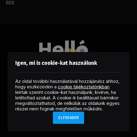
RSS
Igen, mi is cookie-kat használunk
Az oldal további használatával hozzájárulsz ahhoz,
hogy eszközödön a
cookie tájékoztatónkban
leírtak szerint cookie-kat használjunk, kivéve, ha
letiltottad azokat. A cookie-k beállításait bármikor
megváltoztathatod, de nélkülük az oldalunk egyes
Facebook
LinkedIn
X
RSS
részei nem fognak megfelelően működni.
(Twitter)
ELFOGADOM
Copyright © 2026 Helló Sajtó! Üzleti Sajtószolgálat