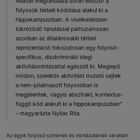
feladat megtanulása során először a
folyosók térbeli kódolása alakul ki a
hippokampuszban. A viselkedésben
tükröződő tanulással párhuzamosan
azonban az általánosabb térbeli
reprezentáció fokozatosan egy folyosó-
specifikus, diszkrimináló idegi
aktivitásmintázattal egészült ki. Meglepő
módon, szelektiv aktivitást mutató sejtek
a nem-jutalmazott folyosóban is
megjelentek, vagyis absztrakt, kontextus-
függő kód alakult ki a hippokampuszban”
– magyarázta Nyilas Rita.
Az egyik folyosó színének és mintázatának váratlan