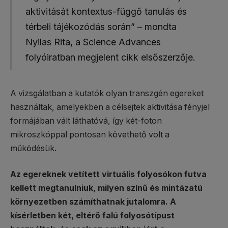
aktivitását kontextus-függő tanulás és
térbeli tájékozódás során” – mondta
Nyilas Rita, a Science Advances
folyóiratban megjelent cikk elsőszerzője.
A vizsgálatban a kutatók olyan transzgén egereket
használtak, amelyekben a célsejtek aktivitása fényjel
formájában vált láthatóvá, így két-foton
mikroszkóppal pontosan követhető volt a
működésük.
Az egereknek vetített virtuális folyosókon futva
kellett megtanulniuk, milyen színű és mintázatú
környezetben számíthatnak jutalomra. A
kísérletben két, eltérő falú folyosótípust