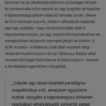
épülnek be az alkalmazkodáshoz szükséges térbeli-
és kontextuális információk az agy kognitív térképébe
a tapasztalatgyűjtésen alapuló tanulás során. Illetve
arról is keveset tudunk, milyen változások zajlanak
egy-egy szabály- vagy kontextusváltás alatt a
hippokampuszban, az agy memóriafolyamatokban és
navigációban központi szerepet játszó területén. A
KOKI kutatói – a Makara Judit által vezetett Idegi
Jelátvitel Kutatócsoport és az Ujfalussy Balázs által
vezetett Biológiai Számítások Kutatócsoport – ezeket
a kérdéseket egerekben vizsgálták.
„Célunk egy olyan kísérleti paradigma
megalkotása volt, amelyben egyszerre
tudtuk vizsgálni a hippokampusz kimeneti
régiójában elhelyezkedő serkentő sejtek