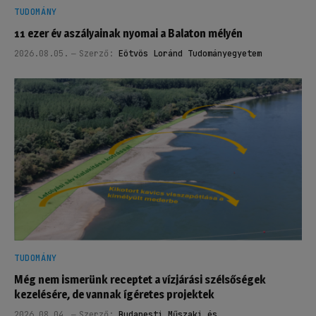
TUDOMÁNY
11 ezer év aszályainak nyomai a Balaton mélyén
2026.08.05.
Szerző:
Eötvös Loránd Tudományegyetem
TUDOMÁNY
Még nem ismerünk receptet a vízjárási szélsőségek
kezelésére, de vannak ígéretes projektek
2026.08.04.
Szerző:
Budapesti Műszaki és