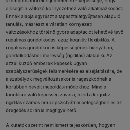
szempontjából elengedhetetlen – képessége, hogy
elősegíti a változó környezethez való alkalmazkodást.
Ennek alapja egyrészt a tapasztalatgyűjtésen alapuló
tanulás, másrészt a váratlan környezeti
változásokhoz történő gyors adaptációt lehetővé tévő
rugalmas gondolkodás, azaz kognitív flexibilitás. A
rugalmas gondolkodás képességének hiányában,
gondolkodásbeli merevség (rigiditás) alakul ki. Az
ezzel küzdő emberek képesek ugyan
szabályszerűségek felismerésére és elsajátítására, de
a szabályok megváltozásakor is ragaszkodnak a
korábban bevált megoldási módokhoz. Mind a
tanulásra való képesség zavara, mind a kognitív
rigiditás számos neuropszichiátriai betegségben és az
öregedés során is megfigyelhető.
A kutatók szerint nem ismert teljeskörűen, hogyan