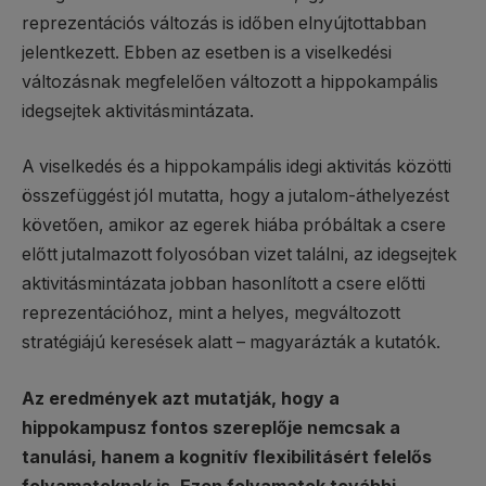
reprezentációs változás is időben elnyújtottabban
jelentkezett. Ebben az esetben is a viselkedési
változásnak megfelelően változott a hippokampális
idegsejtek aktivitásmintázata.
A viselkedés és a hippokampális idegi aktivitás közötti
összefüggést jól mutatta, hogy a jutalom-áthelyezést
követően, amikor az egerek hiába próbáltak a csere
előtt jutalmazott folyosóban vizet találni, az idegsejtek
aktivitásmintázata jobban hasonlított a csere előtti
reprezentációhoz, mint a helyes, megváltozott
stratégiájú keresések alatt – magyarázták a kutatók.
Az eredmények azt mutatják, hogy a
hippokampusz fontos szereplője nemcsak a
tanulási, hanem a kognitív flexibilitásért felelős