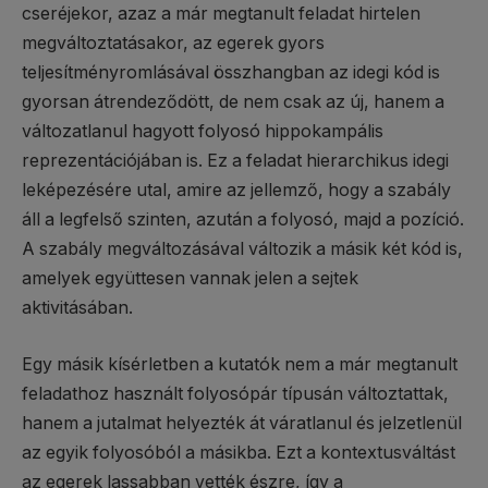
cseréjekor, azaz a már megtanult feladat hirtelen
megváltoztatásakor, az egerek gyors
teljesítményromlásával összhangban az idegi kód is
gyorsan átrendeződött, de nem csak az új, hanem a
változatlanul hagyott folyosó hippokampális
reprezentációjában is. Ez a feladat hierarchikus idegi
leképezésére utal, amire az jellemző, hogy a szabály
áll a legfelső szinten, azután a folyosó, majd a pozíció.
A szabály megváltozásával változik a másik két kód is,
amelyek együttesen vannak jelen a sejtek
aktivitásában.
Egy másik kísérletben a kutatók nem a már megtanult
feladathoz használt folyosópár típusán változtattak,
hanem a jutalmat helyezték át váratlanul és jelzetlenül
az egyik folyosóból a másikba. Ezt a kontextusváltást
az egerek lassabban vették észre, így a