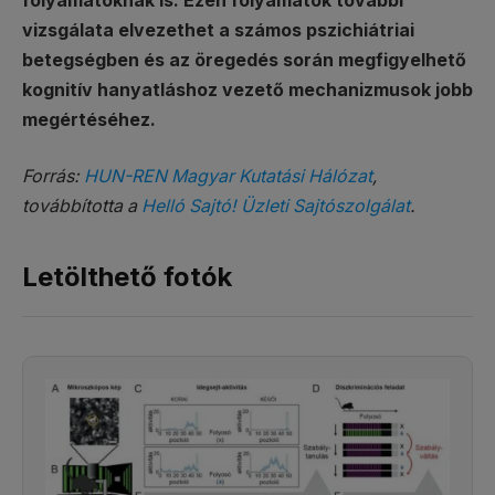
folyamatoknak is. Ezen folyamatok további
vizsgálata elvezethet a számos pszichiátriai
betegségben és az öregedés során megfigyelhető
kognitív hanyatláshoz vezető mechanizmusok jobb
megértéséhez.
Forrás:
HUN-REN Magyar Kutatási Hálózat
,
továbbította a
Helló Sajtó! Üzleti Sajtószolgálat
.
Letölthető fotók