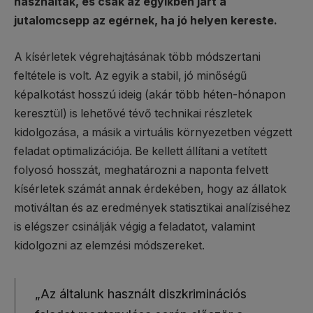
használtak, és csak az egyikben járt a
jutalomcsepp az egérnek, ha jó helyen kereste.
A kísérletek végrehajtásának több módszertani
feltétele is volt. Az egyik a stabil, jó minőségű
képalkotást hosszú ideig (akár több héten-hónapon
keresztül) is lehetővé tévő technikai részletek
kidolgozása, a másik a virtuális környezetben végzett
feladat optimalizációja. Be kellett állítani a vetített
folyosó hosszát, meghatározni a naponta felvett
kísérletek számát annak érdekében, hogy az állatok
motiváltan és az eredmények statisztikai analíziséhez
is elégszer csinálják végig a feladatot, valamint
kidolgozni az elemzési módszereket.
„Az általunk használt diszkriminációs