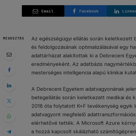
Email
Facebook
Linke
Az egészségügyi ellátás során keletkezet
MEGOSZTÁS
és feldolgozásának optimalizálásával egy ha
adattárházat alakítottak ki a Debreceni Egy
eredményeként. Az adatbázis nagymértékben
mesterséges intelligencia alapú klinikai kuta
A Debreceni Egyetem adatvagyonának jelentő
betegellátás során keletkezett medikai és 
2018 óta folytatott K+F tevékenység egyik
adatvagyont megfelelő adattranszformációs 
elérhetővé tették. A Microsoft Azure körny
a hozzá kapcsolt skálázható számítógépren