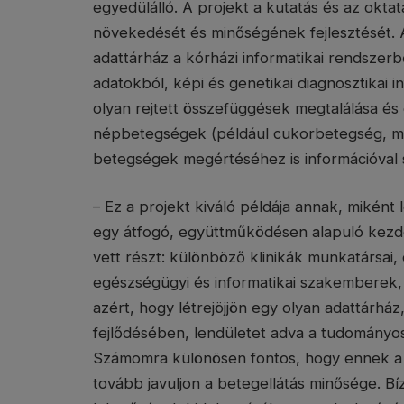
egyedülálló. A projekt a kutatás és az oktat
növekedését és minőségének fejlesztését. A
adattárház a kórházi informatikai rendszer
adatokból, képi és genetikai diagnosztikai i
olyan rejtett összefüggések megtalálása é
népbetegségek (például cukorbetegség, ma
betegségek megértéséhez is információval 
– Ez a projekt kiváló példája annak, miként
egy átfogó, együttműködésen alapuló ke
vett részt: különböző klinikák munkatársai
egészségügyi és informatikai szakemberek,
azért, hogy létrejöjjön egy olyan adattárház,
fejlődésében, lendületet adva a tudományos
Számomra különösen fontos, hogy ennek 
tovább javuljon a betegellátás minősége. Bí