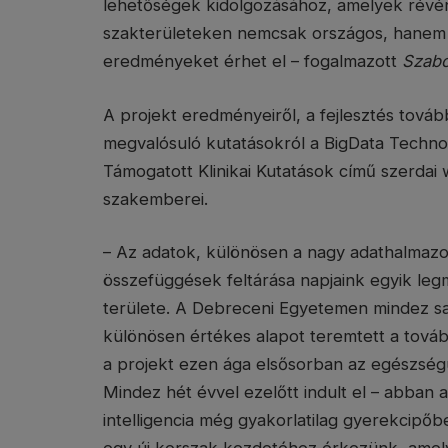
lehetőségek kidolgozásához, amelyek révén
szakterületeken nemcsak országos, hanem 
eredményeket érhet el – fogalmazott
Szabó
A projekt eredményeiről, a fejlesztés tovább
megvalósuló kutatásokról a BigData Technol
Támogatott Klinikai Kutatások című szerd
szakemberei.
– Az adatok, különösen a nagy adathalmazok
összefüggések feltárása napjaink egyik l
területe. A Debreceni Egyetemen mindez saj
különösen értékes alapot teremtett a tová
a projekt ezen ága elsősorban az egészségü
Mindez hét évvel ezelőtt indult el – abban
intelligencia még gyakorlatilag gyerekcipőbe