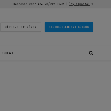
Kérdésed van?
+36 70/942-8269
|
Ügyfélportál
»
HÍRLEVELET KÉREK
SAJTÓKÖZLEMÉNYT KÜLDÖK
PCSOLAT