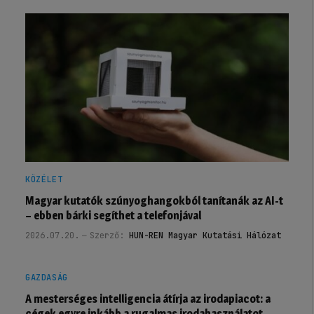
KÖZÉLET
Magyar kutatók szúnyoghangokból tanítanák az AI-t
– ebben bárki segíthet a telefonjával
2026.07.20.
Szerző:
HUN-REN Magyar Kutatási Hálózat
GAZDASÁG
A mesterséges intelligencia átírja az irodapiacot: a
cégek egyre inkább a rugalmas irodahasználatot