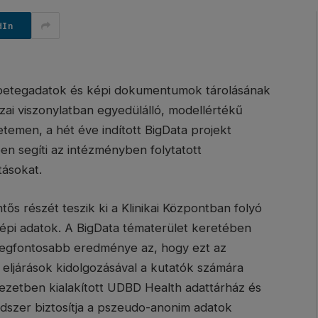
dIn
t betegadatok és képi dokumentumok tárolásának
zai viszonylatban egyedülálló, modellértékű
etemen, a hét éve indított BigData projekt
 segíti az intézményben folytatott
tásokat.
s részét teszik ki a Klinikai Központban folyó
képi adatok. A BigData tématerület keretében
 legfontosabb eredménye az, hogy ezt az
eljárások kidolgozásával a kutatók számára
ezetben kialakított UDBD Health adattárház és
dszer biztosítja a pszeudo-anonim adatok