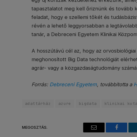
egy új korszak kezdetéhez érkezünk, amel
tapasztalatot meg kell őriznünk és tovább k
feladat, hogy e szellemi tőkét és tudásbázi
révén a lehető leggyorsabban a legtávolabb
tanár, a Debreceni Egyetem Klinikai Központ
A hosszútávú cél az, hogy az orvosbiológia
meghonosított Big Data technológiát elérh
agrár- vagy a közgazdaságtudomány számár
Forrás:
Debreceni Egyetem
, továbbította a
H
adattárház
azure
bigdata
klinikai kut
MEGOSZTÁS.
Email
Faceboo