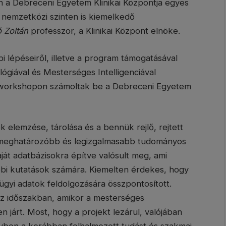
 a Debreceni Egyetem Klinikai Központja egyes
nemzetközi szinten is kiemelkedő
 Zoltán
professzor, a Klinikai Központ elnöke.
i lépéseiről, illetve a program támogatásával
ógiával és Mesterséges Intelligenciával
ai workshopon számoltak be a Debreceni Egyetem
 elemzése, tárolása és a bennük rejlő, rejtett
egmeghatározóbb és legizgalmasabb tudományos
át adatbázisokra építve valósult meg, ami
bbi kutatások számára. Kiemelten érdekes, hogy
gyi adatok feldolgozására összpontosított.
 az időszakban, amikor a mesterséges
n járt. Most, hogy a projekt lezárul, valójában