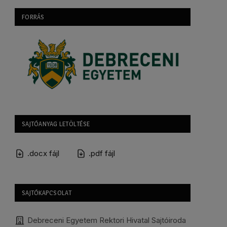
FORRÁS
SAJTÓANYAG LETÖLTÉSE
.docx fájl
.pdf fájl
SAJTÓKAPCSOLAT
Debreceni Egyetem Rektori Hivatal Sajtóiroda