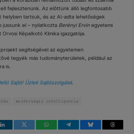
yben a korábban felhalmozott tudást és szakmai
ell fejlesztenünk. Az előttünk álló legfontosabb
st helyben tartsuk, és az AI-adta lehetőségek
 jussunk el – nyilatkozta
Berényi Ervin
egyetemi
 Orvosi Képalkotó Klinika igazgatója.
i projekt segítségével az egyetemen
etővé tegyék más tudományterületek, például az
a is.
elló Sajtó! Üzleti Sajtószolgálat
.
atás
mesterséges intelligencia
k
LinkedIn
Twitter
WhatsApp
Telegram
Bluesky
Threads