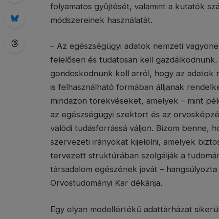
folyamatos gyűjtését, valamint a kutatók 
módszereinek használatát.
– Az egészségügyi adatok nemzeti vagyonel
felelősen és tudatosan kell gazdálkodnunk. E
gondoskodnunk kell arról, hogy az adatok 
is felhasználható formában álljanak rende
mindazon törekvéseket, amelyek – mint p
az egészségügyi szektort és az orvosképzé
valódi tudásforrássá váljon. Bízom benne, h
szervezeti irányokat kijelölni, amelyek bizt
tervezett struktúrában szolgálják a tudomán
társadalom egészének javát – hangsúlyozt
Orvostudományi Kar dékánja.
Egy olyan modellértékű adattárházat sikerült