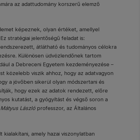
számára az adattudomány korszerű elemző
emet képeznek, olyan értéket, amellyel
z stratégiai jelentőségű feladat is:
rendszerezett, átlátható és tudományos célokra
lkezésre. Különösen üdvözlendőnek tartom
éldául a Debreceni Egyetem kezdeményezése –
st közelebb viszik ahhoz, hogy az adatvagyon
ogy a jövőben sikerül olyan módszertani és
osítják, hogy ezek az adatok rendezett, előre
yos kutatást, a gyógyítást és végső soron a
a
Mátyus László
professzor, az Általános
 kialakítani, amely hazai viszonylatban