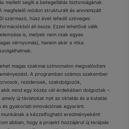
ás mellett segíti a betegellátás biztonságának
 megfelelő módon strukturált és anonimizált
ből származó, húsz évet lefedő szöveges
nformációkból áll össze. Ezzel lehetővé válik
s elemzése is, melyek nem csak egyes
gas vérnyomás), hanem akár a ritka
szolgálhatnak.
 lehet magas szakmai színvonalon megvalósítani
zdeményezést. A programban számos szakember
, orvosok, rezidensek, szakdolgozók,
 akik mind egy közös cél érdekében dolgoztak –
 amely új távlatokat nyit az oktatás és a kutatás
 és gyakorlati innovációnak egyaránt.
a munkának a kézzelfogható eredményeként
zom abban, hogy a projekt hozzájárul új terápiás