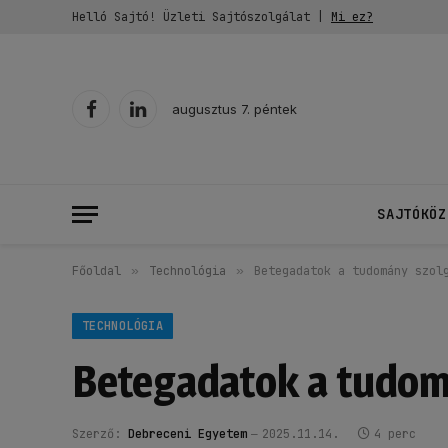
Helló Sajtó! Üzleti Sajtószolgálat |
Mi ez?
augusztus 7. péntek
Facebook
LinkedIn
SAJTÓKÖZ
Főoldal
»
Technológia
»
Betegadatok a tudomány szol
TECHNOLÓGIA
Betegadatok a tudom
Szerző:
Debreceni Egyetem
2025.11.14.
4 perc