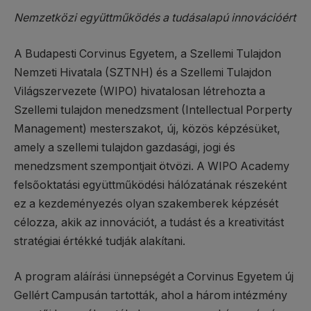
Nemzetközi együttműködés a tudásalapú innovációért
A Budapesti Corvinus Egyetem, a Szellemi Tulajdon
Nemzeti Hivatala (SZTNH) és a Szellemi Tulajdon
Világszervezete (WIPO) hivatalosan létrehozta a
Szellemi tulajdon menedzsment (Intellectual Porperty
Management) mesterszakot, új, közös képzésüket,
amely a szellemi tulajdon gazdasági, jogi és
menedzsment szempontjait ötvözi. A WIPO Academy
felsőoktatási együttműködési hálózatának részeként
ez a kezdeményezés olyan szakemberek képzését
célozza, akik az innovációt, a tudást és a kreativitást
stratégiai értékké tudják alakítani.
A program aláírási ünnepségét a Corvinus Egyetem új
Gellért Campusán tartották, ahol a három intézmény