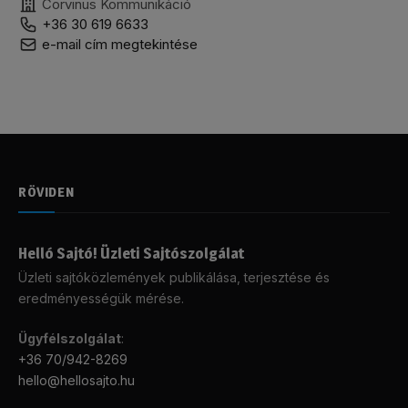
Corvinus Kommunikáció
+36 30 619 6633
e-mail cím megtekintése
RÖVIDEN
Helló Sajtó! Üzleti Sajtószolgálat
Üzleti sajtóközlemények publikálása, terjesztése és
eredményességük mérése.
Ügyfélszolgálat
:
+36 70/942-8269
hello@hellosajto.hu