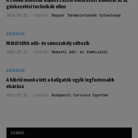
A civilek üdvözlik Gajdos László határozott kiállását az új
génkezelési technikák ellen
2026.07.31.
Szerző:
Magyar Természetvédők Szövetsége
GAZDASÁG
Mától több adó- és vámszabály változik
2026.07.31.
Szerző:
Nemzeti Adó- és Vámhivatal
GAZDASÁG
A hibrid munka lett a hallgatók egyik legfontosabb
elvárása
2026.07.31.
Szerző:
Budapesti Corvinus Egyetem
FORRÁS