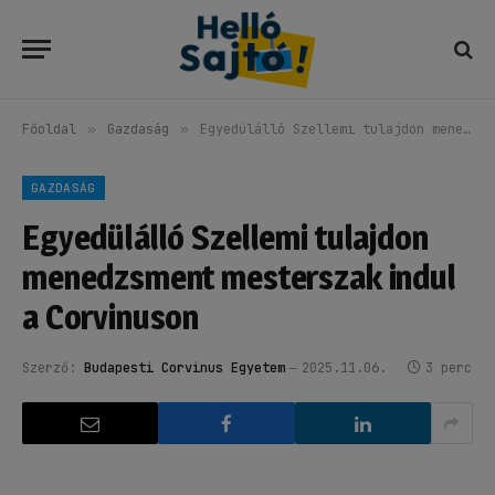
Főoldal
»
Gazdaság
»
Egyedülálló Szellemi tulajdon menedzsment mesterszak indul a Corvinuson
GAZDASÁG
Egyedülálló Szellemi tulajdon
menedzsment mesterszak indul
a Corvinuson
Szerző:
Budapesti Corvinus Egyetem
2025.11.06.
3 perc