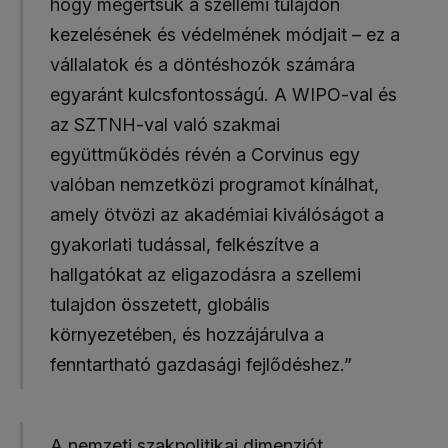
hogy megértsük a szellemi tulajdon
kezelésének és védelmének módjait – ez a
vállalatok és a döntéshozók számára
egyaránt kulcsfontosságú. A WIPO-val és
az SZTNH-val való szakmai
együttműködés révén a Corvinus egy
valóban nemzetközi programot kínálhat,
amely ötvözi az akadémiai kiválóságot a
gyakorlati tudással, felkészítve a
hallgatókat az eligazodásra a szellemi
tulajdon összetett, globális
környezetében, és hozzájárulva a
fenntartható gazdasági fejlődéshez.”
A nemzeti szakpolitikai dimenziót