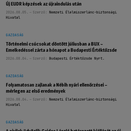
Új EUDR képzések az újraindulás után
2026.08.05.
Szerző:
Nemzeti Élelmiszerlánc-biztonsági
Hivatal
GAZDASÁG
Történelmi csúcsokat döntött júliusban a BUX –
Emelkedéssel zárta a hónapot a Budapesti Értéktőzsde
2026.08.04.
Szerző:
Budapesti Értéktőzsde Nyrt.
GAZDASÁG
Folyamatosan zajlanak a Nébih nyári ellenőrzései –
mérlegen az első eredmények
2026.08.04.
Szerző:
Nemzeti Élelmiszerlánc-biztonsági
Hivatal
GAZDASÁG