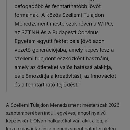
befogadóbb és fenntarthatóbb jövőt
formálnak. A közös Szellemi Tulajdon
Menedzsment mesterszak révén a WIPO,
az SZTNH és a Budapesti Corvinus
Egyetem együtt fektet be a jövő azon
vezető generációjába, amely képes lesz a
szellemi tulajdont eszközként használni,
amely az ötleteket valós hatássá alakítja,
és előmozdítja a kreativitást, az innovációt
és a fenntartható fejlődést.”
A Szellemi Tulajdon Menedzsment mesterszak 2026
szeptemberében indul, egyéves, angol nyelvű
képzésként. Olyan hallgatókat vár, akik a jog, a
közgazdaságtan és a menedzsment határterületén