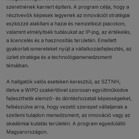
szeretnének karriert építeni. A program célja, hogy a
résztvevők képesek legyenek az innovációt stratégiai
eszközzé alakítani a hazai és nemzetközi piacokon,
valamint elmélyítsék tudásukat az IP-jog, az értékelés,
a licencelés és a hasznosítás területén. Emellett
gyakorlati ismereteket nyújt a vállalkozásfejlesztés, az
üzleti stratégia és a technológiamenedzsment
témáiban.
A hallgatók valós eseteken keresztül, az SZTNH,
illetve a WIPO szakértőivel szorosan együttműködve
fejleszthetik elemző- és döntéshozatali képességeiket,
felkészülve arra, hogy vezető szerepet vállaljanak a
szellemi tulajdon menedzsment, az innováció vagy az
akadémiai kutatás területén. A program egyedülálló
Magyarországon.