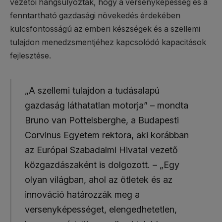
vezetői hangsúlyozták, hogy a versenyképesség és a
fenntartható gazdasági növekedés érdekében
kulcsfontosságú az emberi készségek és a szellemi
tulajdon menedzsmentjéhez kapcsolódó kapacitások
fejlesztése.
„A szellemi tulajdon a tudásalapú
gazdaság láthatatlan motorja” – mondta
Bruno van Pottelsberghe, a Budapesti
Corvinus Egyetem rektora, aki korábban
az Európai Szabadalmi Hivatal vezető
közgazdászaként is dolgozott. – „Egy
olyan világban, ahol az ötletek és az
innováció határozzák meg a
versenyképességet, elengedhetetlen,