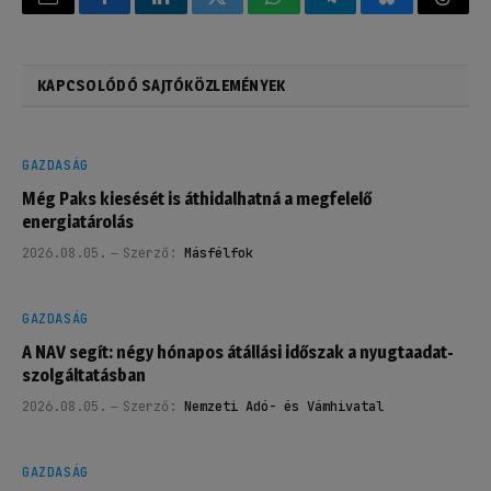
Email
Facebook
LinkedIn
Twitter
WhatsApp
Telegram
Bluesky
Threa
KAPCSOLÓDÓ SAJTÓKÖZLEMÉNYEK
GAZDASÁG
Még Paks kiesését is áthidalhatná a megfelelő
energiatárolás
2026.08.05.
Szerző:
Másfélfok
GAZDASÁG
A NAV segít: négy hónapos átállási időszak a nyugtaadat-
szolgáltatásban
2026.08.05.
Szerző:
Nemzeti Adó- és Vámhivatal
GAZDASÁG