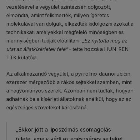
vezetésével a vegyület szintézisén dolgozott,
elmondta, amint felismerték, milyen ígéretes
molekulával van dolguk, elkezdték kidolgozni azokat a
technikákat, amelyekkel megfelelő minőségben és
mennyiségben tudják előállítani.
„Ez nyitotta meg az
utat az állatkísérletek felé”
– tette hozzá a HUN-REN
TTK kutatója.
Az alkalmazandó vegyület, a pyrrolino-daunorubicin,
ezerszer mérgezőbb a rákos sejtekkel szemben, mint
a hagyományos szerek. Azonban nem tudták, hogyan
adhatnák be a kísérleti állatoknak anélkül, hogy az az
egészséges szöveteket károsítaná.
„Ekkor jött a liposzómás csomagolás
ötlete, amely védi az egészséges sejteket