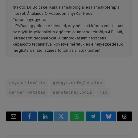
© Fotó: Dr. Bölcskei Kata, Farmakológiai és Farmakoterápiai
Intézet, Általános Orvostudományi Kar, Pécsi
Tudományegyetem
LiPyDau egyetlen kezeléssel, egy hét alatt képes volt kiirtani
az egyik legellenállóbb egér emlőtumor sejtekből, a 4T1-ből,
létrehozott daganatokat. A tumorokat lumineszcens
képalkotó technikával követve méretük és elhelyezkedésük
meghatározható (színes foltok az állatok testén).
daganatterápia
gyógyszerfejlesztés
magyar kutatás
nanotechnológia
rák
Email
Facebook
LinkedIn
Twitter
WhatsApp
Telegram
Bluesky
Threa