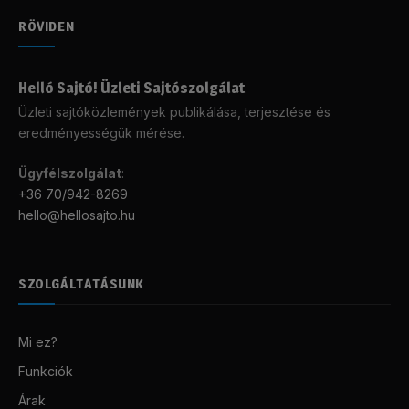
RÖVIDEN
Helló Sajtó! Üzleti Sajtószolgálat
Üzleti sajtóközlemények publikálása, terjesztése és
eredményességük mérése.
Ügyfélszolgálat
:
+36 70/942-8269
hello@hellosajto.hu
SZOLGÁLTATÁSUNK
Mi ez?
Funkciók
Árak