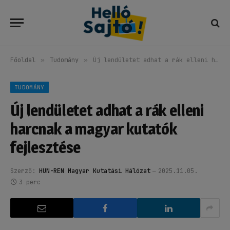
Főoldal
»
Tudomány
»
Új lendületet adhat a rák elleni harcnak a magyar kutatók fejlesztése
TUDOMÁNY
Új lendületet adhat a rák elleni
harcnak a magyar kutatók
fejlesztése
Szerző:
HUN-REN Magyar Kutatási Hálózat
2025.11.05.
3 perc