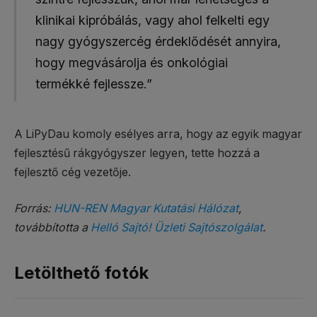
klinikai kipróbálás, vagy ahol felkelti egy
nagy gyógyszercég érdeklődését annyira,
hogy megvásárolja és onkológiai
termékké fejlessze.”
A LiPyDau komoly esélyes arra, hogy az egyik magyar
fejlesztésű rákgyógyszer legyen, tette hozzá a
fejlesztő cég vezetője.
Forrás:
HUN-REN Magyar Kutatási Hálózat
,
továbbította a
Helló Sajtó! Üzleti Sajtószolgálat
.
Letölthető fotók