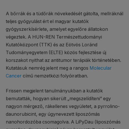
A bőrrák és a tüdőrák növekedését gátolta, mellráknál
teljes gyógyulást ért el magyar kutatók
gyógyszerkísérlete, amelyet egyelőre állatokon
végeztek. A HUN-REN Természettudományi
Kutatóközpont (TTK) és az Eötvös Loránd
Tudományegyetem (ELTE) közös fejlesztése új
korszakot nyithat az antitumor terápiák történetében.
Kutatásuk nemrég jelent meg a rangos
Molecular
Cancer
című nemzetközi folyóiratban.
Frissen megjelent tanulmányukban a kutatók
bemutatták, hogyan sikerült „megszelídíteni” egy
nagyon mérgező, rákellenes vegyületet, a pyrrolino-
daunorubicint, egy úgynevezett liposzómás
nanohordozóba csomagolva. A LiPyDau (liposzómás