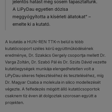
jelentős hatást még sosem tapasztaltunk.
A LiPyDau egyetlen dózisa
meggyógyította a kísérleti állatokat” –
emelte ki a kutató.
A kutatás a HUN-REN TTK-n belül is több
kutatócsoport széles körű együttműködésének
eredménye, Dr. Szakács Gergely csoportja mellett Dr.
Varga Zoltán, Dr. Szabó Pál és Dr. Szüts Dávid vezette
kutatóegységek munkája elengedhetetlen volt a
LiPyDau sikeres fejlesztéséhez és teszteléséhez, míg
Dr. Magyar Csaba a molekula in silico modellezését
végezte. A felfedezés mögött álló kutatócsoportok
csaknem tíz éven át dolgoztak szorosan együtt a
projekten.