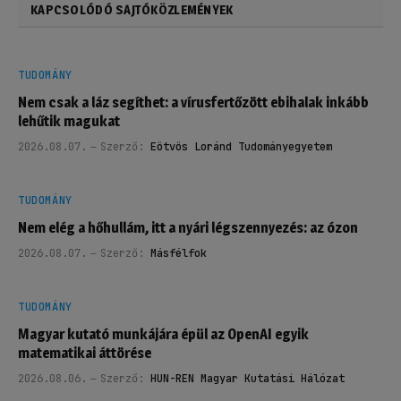
KAPCSOLÓDÓ SAJTÓKÖZLEMÉNYEK
TUDOMÁNY
Nem csak a láz segíthet: a vírusfertőzött ebihalak inkább
lehűtik magukat
2026.08.07.
Szerző:
Eötvös Loránd Tudományegyetem
TUDOMÁNY
Nem elég a hőhullám, itt a nyári légszennyezés: az ózon
2026.08.07.
Szerző:
Másfélfok
TUDOMÁNY
Magyar kutató munkájára épül az OpenAI egyik
matematikai áttörése
2026.08.06.
Szerző:
HUN-REN Magyar Kutatási Hálózat