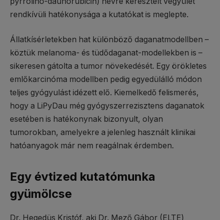
pyrrolino-daunorubicin) névre keresztelt vegyület
rendkívüli hatékonysága a kutatókat is meglepte.
Állatkísérletekben hat különböző daganatmodellben –
köztük melanoma- és tüdődaganat-modellekben is –
sikeresen gátolta a tumor növekedését. Egy örökletes
emlőkarcinóma modellben pedig egyedülálló módon
teljes gyógyulást idézett elő. Kiemelkedő felismerés,
hogy a LiPyDau még gyógyszerrezisztens daganatok
esetében is hatékonynak bizonyult, olyan
tumorokban, amelyekre a jelenleg használt klinikai
hatóanyagok már nem reagálnak érdemben.
Egy évtized kutatómunka
gyümölcse
Dr. Hegedüs Kristóf, aki Dr. Mező Gábor (ELTE)