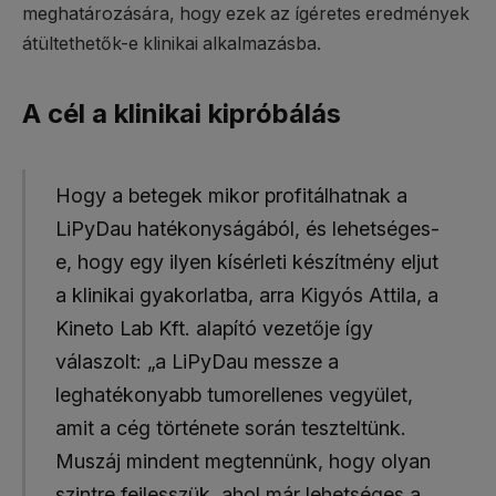
meghatározására, hogy ezek az ígéretes eredmények
átültethetők-e klinikai alkalmazásba.
A cél a klinikai kipróbálás
Hogy a betegek mikor profitálhatnak a
LiPyDau hatékonyságából, és lehetséges-
e, hogy egy ilyen kísérleti készítmény eljut
a klinikai gyakorlatba, arra Kigyós Attila, a
Kineto Lab Kft. alapító vezetője így
válaszolt: „a LiPyDau messze a
leghatékonyabb tumorellenes vegyület,
amit a cég története során teszteltünk.
Muszáj mindent megtennünk, hogy olyan
szintre fejlesszük, ahol már lehetséges a