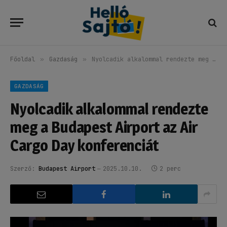
Főoldal
»
Gazdaság
»
Nyolcadik alkalommal rendezte meg a Budapest Airport az Air Cargo Day konferenciát
GAZDASÁG
Nyolcadik alkalommal rendezte
meg a Budapest Airport az Air
Cargo Day konferenciát
Szerző:
Budapest Airport
2025.10.10.
2 perc