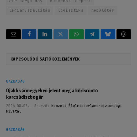
air cargo day
budapest airport
légiáruszállítás
logisztika
repülőtér
Email
Facebook
LinkedIn
Twitter
WhatsApp
Telegram
Bluesky
Threa
KAPCSOLÓDÓ SAJTÓKÖZLEMÉNYEK
GAZDASÁG
Újabb vármegyében jelent meg a kőrisrontó
karcsúdíszbogár
2026.08.08.
Szerző:
Nemzeti Élelmiszerlánc-biztonsági
Hivatal
GAZDASÁG