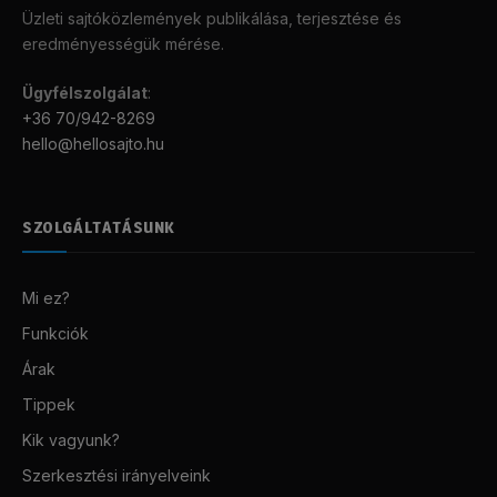
Üzleti sajtóközlemények publikálása, terjesztése és
eredményességük mérése.
Ügyfélszolgálat
:
+36 70/942-8269
hello@hellosajto.hu
SZOLGÁLTATÁSUNK
Mi ez?
Funkciók
Árak
Tippek
Kik vagyunk?
Szerkesztési irányelveink