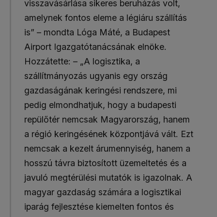
visszavásárlása sikeres beruházás volt,
amelynek fontos eleme a légiáru szállítás
is” – mondta Lóga Máté, a Budapest
Airport Igazgatótanácsának elnöke.
Hozzátette: – „A logisztika, a
szállítmányozás ugyanis egy ország
gazdaságának keringési rendszere, mi
pedig elmondhatjuk, hogy a budapesti
repülőtér nemcsak Magyarország, hanem
a régió keringésének központjává vált. Ezt
nemcsak a kezelt árumennyiség, hanem a
hosszú távra biztosított üzemeltetés és a
javuló megtérülési mutatók is igazolnak. A
magyar gazdaság számára a logisztikai
iparág fejlesztése kiemelten fontos és