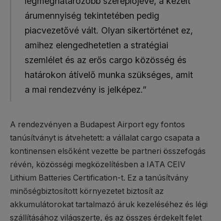
legmeghatározóbb szereplőjévé, a kezelt
árumennyiség tekintetében pedig
piacvezetővé vált. Olyan sikertörténet ez,
amihez elengedhetetlen a stratégiai
szemlélet és az erős cargo közösség és
határokon átívelő munka szükséges, amit
a mai rendezvény is jelképez.”
A rendezvényen a Budapest Airport egy fontos
tanúsítványt is átvehetett: a vállalat cargo csapata a
kontinensen elsőként vezette be partneri összefogás
révén, közösségi megközelítésben a IATA CEIV
Lithium Batteries Certification-t. Ez a tanúsítvány
minőségbiztosított környezetet biztosít az
akkumulátorokat tartalmazó áruk kezeléséhez és légi
szállításához világszerte, és az összes érdekelt felet