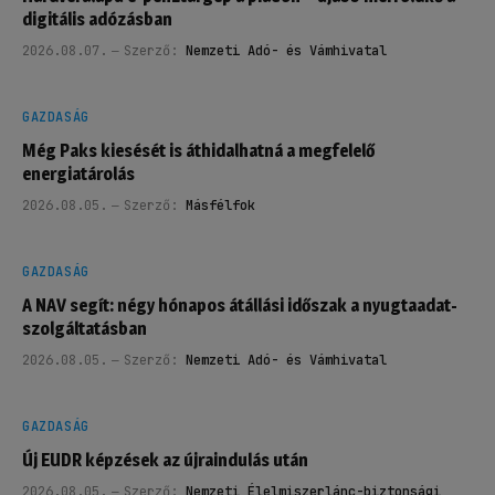
digitális adózásban
2026.08.07.
Szerző:
Nemzeti Adó- és Vámhivatal
GAZDASÁG
Még Paks kiesését is áthidalhatná a megfelelő
energiatárolás
2026.08.05.
Szerző:
Másfélfok
GAZDASÁG
A NAV segít: négy hónapos átállási időszak a nyugtaadat-
szolgáltatásban
2026.08.05.
Szerző:
Nemzeti Adó- és Vámhivatal
GAZDASÁG
Új EUDR képzések az újraindulás után
2026.08.05.
Szerző:
Nemzeti Élelmiszerlánc-biztonsági