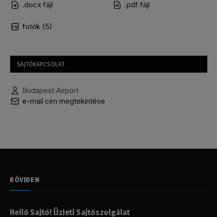
.docx fájl
.pdf fájl
fotók (5)
SAJTÓKAPCSOLAT
Budapest Airport
e-mail cím megtekintése
RÖVIDEN
Helló Sajtó! Üzleti Sajtószolgálat