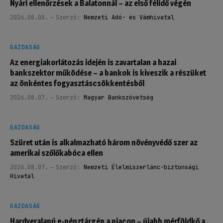
Nyári ellenőrzések a Balatonnál – az első félidő végén
2026.08.08.
Szerző:
Nemzeti Adó- és Vámhivatal
GAZDASÁG
Az energiakorlátozás idején is zavartalan a hazai
bankszektor működése – a bankok is kiveszik a részüket
az önkéntes fogyasztáscsökkentésből
2026.08.07.
Szerző:
Magyar Bankszövetség
GAZDASÁG
Szüret után is alkalmazható három növényvédő szer az
amerikai szőlőkabóca ellen
2026.08.07.
Szerző:
Nemzeti Élelmiszerlánc-biztonsági
Hivatal
GAZDASÁG
Hardveralapú e-pénztárgép a piacon – újabb mérföldkő a