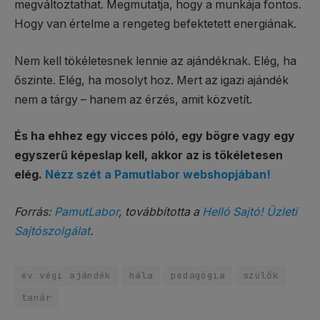
megváltoztathat. Megmutatja, hogy a munkája fontos.
Hogy van értelme a rengeteg befektetett energiának.
Nem kell tökéletesnek lennie az ajándéknak. Elég, ha
őszinte. Elég, ha mosolyt hoz. Mert az igazi ajándék
nem a tárgy – hanem az érzés, amit közvetít.
És ha ehhez egy vicces póló, egy bögre vagy egy
egyszerű képeslap kell, akkor az is tökéletesen
elég.
Nézz szét a Pamutlabor webshopjában!
Forrás:
PamutLabor
, továbbította a
Helló Sajtó! Üzleti
Sajtószolgálat
.
év végi ajándék
hála
pedagógia
szülők
tanár