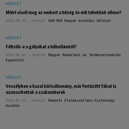
KÖZÉLET
Miért viseli meg az embert a hőség és mit tehetünk ellene?
2026.08.01.
Szerző:
HUN-REN Magyar Kutatási Hálózat
KÖZÉLET
Féltsük-e a gólyákat a hőhullámtól?
2026.08.01.
Szerző:
Magyar Madártani és Természetvédelmi
Egyesület
KÖZÉLET
Veszélyben a hazai kőrisállomány, már fertőzött fákat is
azonosítottak a szakemberek
2026.07.31.
Szerző:
Nemzeti Élelmiszerlánc-biztonsági
Hivatal