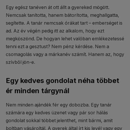
Egy egész tanéven át ott állt a gyereked mögött.
Nemcsak tanította, hanem bátorította, meghallgatta,
segítette. A tanár nemcsak órákat tart – emberséget is
ad. Az év végén pedig itt az alkalom, hogy ezt
megköszönd. De hogyan lehet valóban emlékezetessé
tenni ezt a gesztust? Nem pénz kérdése. Nem a
csomagolás vagy a márkanév számít. Hanem az, hogy
szívből jön-e.
Egy kedves gondolat néha többet
ér minden tárgynál
Nem minden ajándék fér egy dobozba. Egy tanár
számára egy kedves üzenet vagy pár sor hálás
gondolat sokkal többet jelenthet, mint bármi, amit
boltban vásároltál. A gyerek által írt kis levél vagy egy