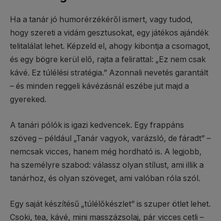
Ha a tanár jó humorérzékéről ismert, vagy tudod,
hogy szereti a vidám gesztusokat, egy játékos ajándék
telitalálat lehet. Képzeld el, ahogy kibontja a csomagot,
és egy bögre kerül elő, rajta a felirattal: „Ez nem csak
kávé. Ez túlélési stratégia.” Azonnali nevetés garantált
– és minden reggeli kávézásnál eszébe jut majd a
gyereked.
A tanári pólók is igazi kedvencek. Egy frappáns
szöveg – például „Tanár vagyok, varázsló, de fáradt” –
nemcsak vicces, hanem még hordható is. A legjobb,
ha személyre szabod: válassz olyan stílust, ami illik a
tanárhoz, és olyan szöveget, ami valóban róla szól.
Egy saját készítésű „túlélőkészlet” is szuper ötlet lehet.
Csoki, tea, kávé, mini masszázsolaj, pár vicces cetli –