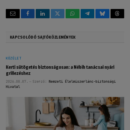
Email
Facebook
LinkedIn
Twitter
WhatsApp
Telegram
Bluesky
Threa
KAPCSOLÓDÓ SAJTÓKÖZLEMÉNYEK
KÖZÉLET
Kerti sütögetés biztonságosan: a Nébih tanácsai nyári
grillezéshez
2026.08.07.
Szerző:
Nemzeti Élelmiszerlánc-biztonsági
Hivatal