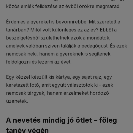
közös emlék felidézése az évből örökre megmarad.
Érdemes a gyereket is bevonni ebbe. Mit szeretett a
tanárban? Mitől volt különleges ez az év? Ebből a
beszélgetésből születhetnek azok a mondatok,
amelyek valóban szíven találják a pedagógust. És ezek
nemcsak neki, hanem a gyereknek is segítenek
feldolgozni és lezárni az évet.
Egy kézzel készült kis kártya, egy saját rajz, egy
keretezett fotó, amit együtt választotok ki – ezek
nemcsak tárgyak, hanem érzelmeket hordozó
üzenetek.
A nevetés mindig jó ötlet – főleg
tanév végén