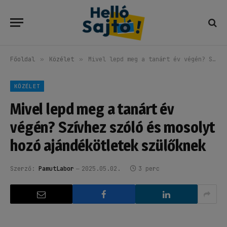
Főoldal
»
Közélet
»
Mivel lepd meg a tanárt év végén? Szívhez szóló és mosolyt hozó ajándékötletek szülőknek
KÖZÉLET
Mivel lepd meg a tanárt év
végén? Szívhez szóló és mosolyt
hozó ajándékötletek szülőknek
Szerző:
PamutLabor
2025.05.02.
3 perc