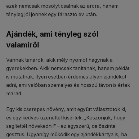
ezek nemcsak mosolyt csalnak az arcra, hanem
tényleg jól jönnek egy fárasztó év után.
Ajándék, ami tényleg szól
valamiről
Vannak tanárok, akik mély nyomot hagynak a
gyerekekben. Akik nemcsak tanítanak, hanem példát
is mutatnak. Ilyen esetben érdemes olyan ajándékot
adni, ami valóban személyes és hosszú távon is érték
marad.
Egy kis cserepes növény, amit együtt választotok ki,
és egy kedves üzenettel kísértek: „Köszönjük, hogy
segítettél növekedni!” – ez egyszerű, de őszinte
gesztus. Ugyanígy működik egy ajándékkártya is, ha