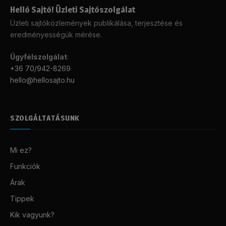
Helló Sajtó! Üzleti Sajtószolgálat
Üzleti sajtóközlemények publikálása, terjesztése és
eredményességük mérése.
Ügyfélszolgálat
:
+36 70/942-8269
hello@hellosajto.hu
SZOLGÁLTATÁSUNK
Mi ez?
Funkciók
Árak
Tippek
Kik vagyunk?