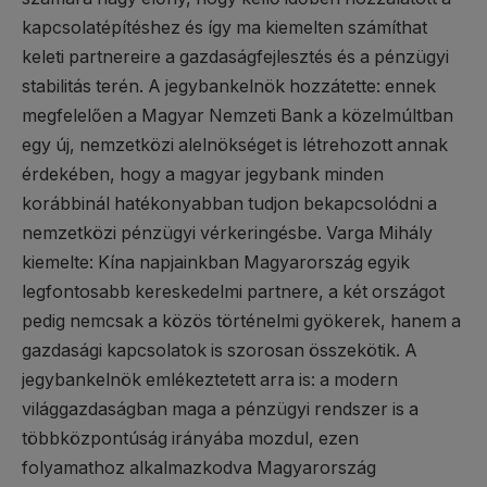
kapcsolatépítéshez és így ma kiemelten számíthat
keleti partnereire a gazdaságfejlesztés és a pénzügyi
stabilitás terén. A jegybankelnök hozzátette: ennek
megfelelően a Magyar Nemzeti Bank a közelmúltban
egy új, nemzetközi alelnökséget is létrehozott annak
érdekében, hogy a magyar jegybank minden
korábbinál hatékonyabban tudjon bekapcsolódni a
nemzetközi pénzügyi vérkeringésbe. Varga Mihály
kiemelte: Kína napjainkban Magyarország egyik
legfontosabb kereskedelmi partnere, a két országot
pedig nemcsak a közös történelmi gyökerek, hanem a
gazdasági kapcsolatok is szorosan összekötik. A
jegybankelnök emlékeztetett arra is: a modern
világgazdaságban maga a pénzügyi rendszer is a
többközpontúság irányába mozdul, ezen
folyamathoz alkalmazkodva Magyarország