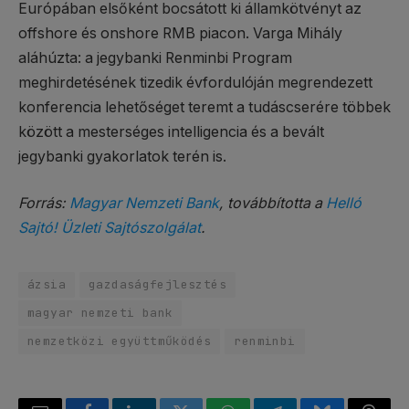
Európában elsőként bocsátott ki államkötvényt az
offshore és onshore RMB piacon. Varga Mihály
aláhúzta: a jegybanki Renminbi Program
meghirdetésének tizedik évfordulóján megrendezett
konferencia lehetőséget teremt a tudáscserére többek
között a mesterséges intelligencia és a bevált
jegybanki gyakorlatok terén is.
Forrás:
Magyar Nemzeti Bank
, továbbította a
Helló
Sajtó! Üzleti Sajtószolgálat
.
ázsia
gazdaságfejlesztés
magyar nemzeti bank
nemzetközi együttműködés
renminbi