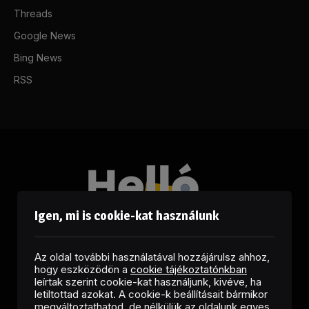
Threads
Google News
Bing News
RSS
Igen, mi is cookie-kat használunk
Az oldal további használatával hozzájárulsz ahhoz,
hogy eszközödön a
cookie tájékoztatónkban
leírtak szerint cookie-kat használjunk, kivéve, ha
letiltottad azokat. A cookie-k beállításait bármikor
megváltoztathatod, de nélkülük az oldalunk egyes
Facebook
LinkedIn
X
RSS