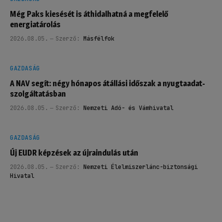
Még Paks kiesését is áthidalhatná a megfelelő
energiatárolás
2026.08.05.
Szerző:
Másfélfok
GAZDASÁG
A NAV segít: négy hónapos átállási időszak a nyugtaadat-
szolgáltatásban
2026.08.05.
Szerző:
Nemzeti Adó- és Vámhivatal
GAZDASÁG
Új EUDR képzések az újraindulás után
2026.08.05.
Szerző:
Nemzeti Élelmiszerlánc-biztonsági
Hivatal