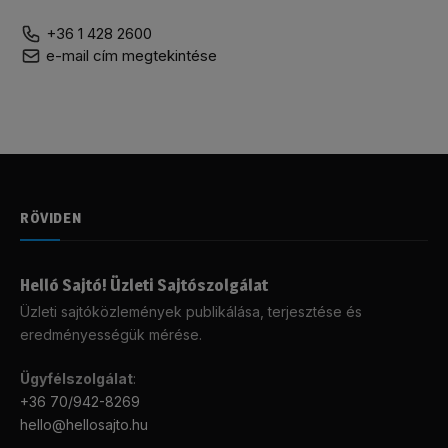
+36 1 428 2600
e-mail cím megtekintése
RÖVIDEN
Helló Sajtó! Üzleti Sajtószolgálat
Üzleti sajtóközlemények publikálása, terjesztése és
eredményességük mérése.
Ügyfélszolgálat
:
+36 70/942-8269
hello@hellosajto.hu