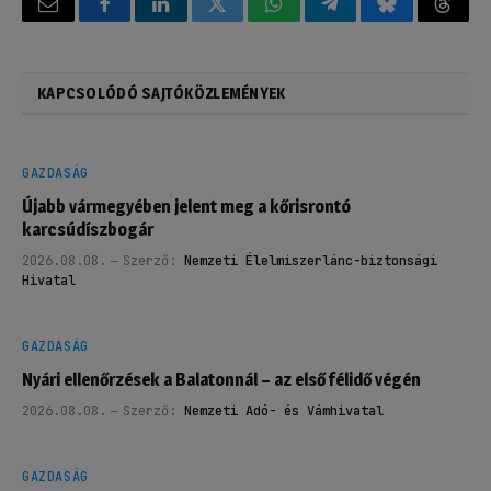
Email
Facebook
LinkedIn
Twitter
WhatsApp
Telegram
Bluesky
Threa
KAPCSOLÓDÓ SAJTÓKÖZLEMÉNYEK
GAZDASÁG
Újabb vármegyében jelent meg a kőrisrontó
karcsúdíszbogár
2026.08.08.
Szerző:
Nemzeti Élelmiszerlánc-biztonsági
Hivatal
GAZDASÁG
Nyári ellenőrzések a Balatonnál – az első félidő végén
2026.08.08.
Szerző:
Nemzeti Adó- és Vámhivatal
GAZDASÁG