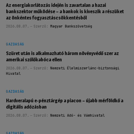
Az energiakorlátozás idején is zavartalan a hazai
bankszektor működése – a bankok is kiveszik a részüket
az önkéntes fogyasztáscsökkentésből
2026.08.07.
Szerző:
Magyar Bankszövetség
GAZDASÁG
Szüret után is alkalmazható három növényvédő szer az
amerikai szőlőkabóca ellen
2026.08.07.
Szerző:
Nemzeti Élelmiszerlánc-biztonsági
Hivatal
GAZDASÁG
Hardveralapú e-pénztárgép a piacon – újabb mérföldkő a
digitális adózásban
2026.08.07.
Szerző:
Nemzeti Adó- és Vámhivatal
GAZDASÁG