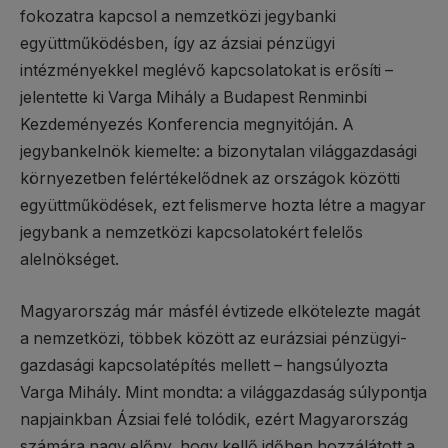
fokozatra kapcsol a nemzetközi jegybanki
együttműködésben, így az ázsiai pénzügyi
intézményekkel meglévő kapcsolatokat is erősíti –
jelentette ki Varga Mihály a Budapest Renminbi
Kezdeményezés Konferencia megnyitóján. A
jegybankelnök kiemelte: a bizonytalan világgazdasági
környezetben felértékelődnek az országok közötti
együttműködések, ezt felismerve hozta létre a magyar
jegybank a nemzetközi kapcsolatokért felelős
alelnökséget.
Magyarország már másfél évtizede elkötelezte magát
a nemzetközi, többek között az eurázsiai pénzügyi-
gazdasági kapcsolatépítés mellett – hangsúlyozta
Varga Mihály. Mint mondta: a világgazdaság súlypontja
napjainkban Ázsiai felé tolódik, ezért Magyarország
számára nagy előny, hogy kellő időben hozzálátott a