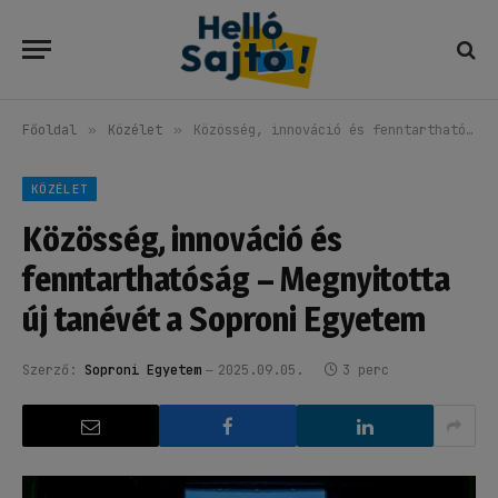
Főoldal
»
Közélet
»
Közösség, innováció és fenntarthatóság – Megnyitotta új tanévét a Soproni Egyetem
KÖZÉLET
Közösség, innováció és
fenntarthatóság – Megnyitotta
új tanévét a Soproni Egyetem
Szerző:
Soproni Egyetem
2025.09.05.
3 perc