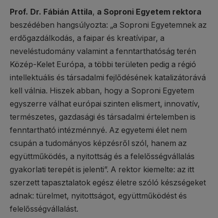
Prof. Dr. Fábián Attila
,
a Soproni Egyetem rektora
beszédében hangsúlyozta: „a Soproni Egyetemnek az
erdőgazdálkodás, a faipar és kreatívipar, a
neveléstudomány valamint a fenntarthatóság terén
Közép-Kelet Európa, a többi területen pedig a régió
intellektuális és társadalmi fejlődésének katalizátorává
kell válnia. Hiszek abban, hogy a Soproni Egyetem
egyszerre válhat európai szinten elismert, innovatív,
természetes, gazdasági és társadalmi értelemben is
fenntartható intézménnyé. Az egyetemi élet nem
csupán a tudományos képzésről szól, hanem az
együttműködés, a nyitottság és a felelősségvállalás
gyakorlati terepét is jelenti”. A rektor kiemelte: az itt
szerzett tapasztalatok egész életre szóló készségeket
adnak: türelmet, nyitottságot, együttműködést és
felelősségvállalást.