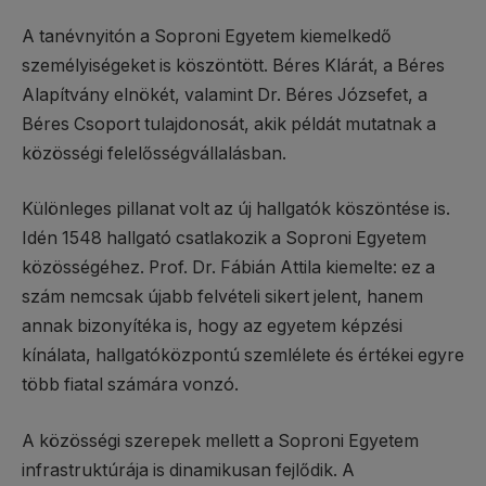
A tanévnyitón a Soproni Egyetem kiemelkedő
személyiségeket is köszöntött. Béres Klárát, a Béres
Alapítvány elnökét, valamint Dr. Béres Józsefet, a
Béres Csoport tulajdonosát, akik példát mutatnak a
közösségi felelősségvállalásban.
Különleges pillanat volt az új hallgatók köszöntése is.
Idén 1548 hallgató csatlakozik a Soproni Egyetem
közösségéhez. Prof. Dr. Fábián Attila kiemelte: ez a
szám nemcsak újabb felvételi sikert jelent, hanem
annak bizonyítéka is, hogy az egyetem képzési
kínálata, hallgatóközpontú szemlélete és értékei egyre
több fiatal számára vonzó.
A közösségi szerepek mellett a Soproni Egyetem
infrastruktúrája is dinamikusan fejlődik. A