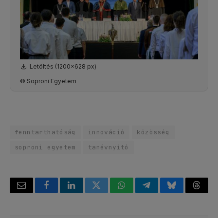
Letöltés (1200x628 px)
© Soproni Egyetem
fenntarthatóság
innováció
közösség
soproni egyetem
tanévnyitó
Email
Facebook
LinkedIn
Twitter
WhatsApp
Telegram
Bluesky
Threa