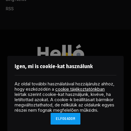
RSS
Igen, mi is cookie-kat használunk
Az oldal további használatával hozzájárulsz ahhoz,
hogy eszközödön a
cookie tájékoztatónkban
leírtak szerint cookie-kat használjunk, kivéve, ha
letiltottad azokat. A cookie-k beállításait bármikor
megváltoztathatod, de nélkülük az oldalunk egyes
Facebook
LinkedIn
X
RSS
részei nem fognak megfelelően működni.
(Twitter)
ELFOGADOM
Copyright © 2026 Helló Sajtó! Üzleti Sajtószolgálat