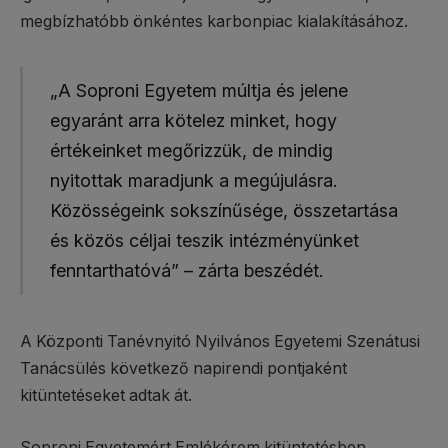
megbízhatóbb önkéntes karbonpiac kialakításához.
„A Soproni Egyetem múltja és jelene
egyaránt arra kötelez minket, hogy
értékeinket megőrizzük, de mindig
nyitottak maradjunk a megújulásra.
Közösségeink sokszínűsége, összetartása
és közös céljai teszik intézményünket
fenntarthatóvá” – zárta beszédét.
A Központi Tanévnyitó Nyilvános Egyetemi Szenátusi
Tanácsülés következő napirendi pontjaként
kitüntetéseket adtak át.
Soproni Egyetemért Emlékérem kitüntetésben