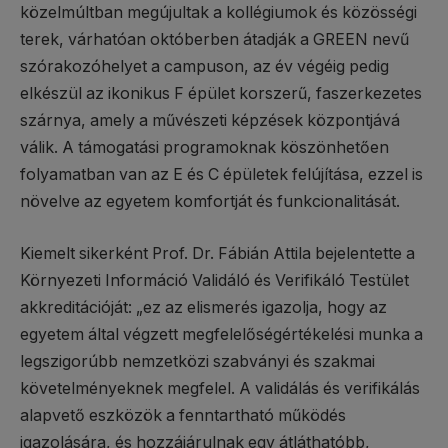
közelmúltban megújultak a kollégiumok és közösségi
terek, várhatóan októberben átadják a GREEN nevű
szórakozóhelyet a campuson, az év végéig pedig
elkészül az ikonikus F épület korszerű, faszerkezetes
szárnya, amely a művészeti képzések központjává
válik. A támogatási programoknak köszönhetően
folyamatban van az E és C épületek felújítása, ezzel is
növelve az egyetem komfortját és funkcionalitását.
Kiemelt sikerként Prof. Dr. Fábián Attila bejelentette a
Környezeti Információ Validáló és Verifikáló Testület
akkreditációját: „ez az elismerés igazolja, hogy az
egyetem által végzett megfelelőségértékelési munka a
legszigorúbb nemzetközi szabványi és szakmai
követelményeknek megfelel. A validálás és verifikálás
alapvető eszközök a fenntartható működés
igazolására, és hozzájárulnak egy átláthatóbb,