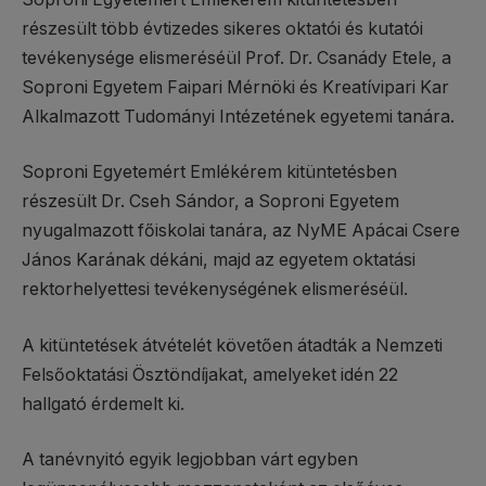
részesült több évtizedes sikeres oktatói és kutatói
tevékenysége elismeréséül Prof. Dr. Csanády Etele, a
Soproni Egyetem Faipari Mérnöki és Kreatívipari Kar
Alkalmazott Tudományi Intézetének egyetemi tanára.
Soproni Egyetemért Emlékérem kitüntetésben
részesült Dr. Cseh Sándor, a Soproni Egyetem
nyugalmazott főiskolai tanára, az NyME Apácai Csere
János Karának dékáni, majd az egyetem oktatási
rektorhelyettesi tevékenységének elismeréséül.
A kitüntetések átvételét követően átadták a Nemzeti
Felsőoktatási Ösztöndíjakat, amelyeket idén 22
hallgató érdemelt ki.
A tanévnyitó egyik legjobban várt egyben