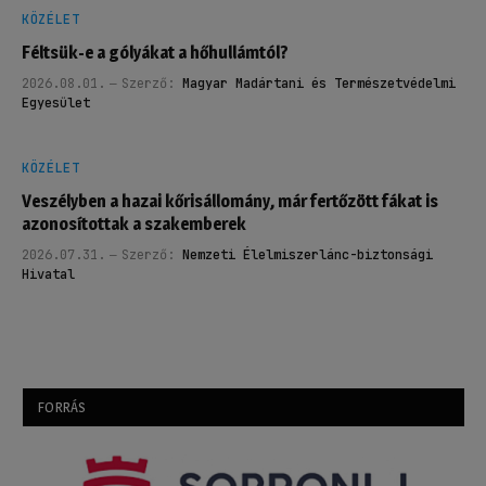
KÖZÉLET
Féltsük-e a gólyákat a hőhullámtól?
2026.08.01.
Szerző:
Magyar Madártani és Természetvédelmi
Egyesület
KÖZÉLET
Veszélyben a hazai kőrisállomány, már fertőzött fákat is
azonosítottak a szakemberek
2026.07.31.
Szerző:
Nemzeti Élelmiszerlánc-biztonsági
Hivatal
FORRÁS