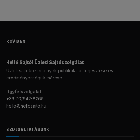
RÖVIDEN
Helló Sajtó! Üzleti Sajtószolgálat
Üzleti sajtóközlemények publikálása, terjesztése és
eredményességük mérése.
Ügyfélszolgálat
:
+36 70/942-8269
hello@hellosajto.hu
SZOLGÁLTATÁSUNK