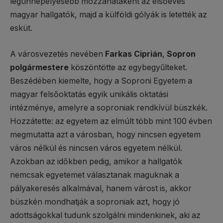
legünnepélyesebb mozzanataként az elsőéves
magyar hallgatók, majd a külföldi gólyák is letették az
esküt.
A városvezetés nevében
Farkas Ciprián
,
Sopron
polgármestere
köszöntötte az egybegyűlteket.
Beszédében kiemelte, hogy a Soproni Egyetem a
magyar felsőoktatás egyik unikális oktatási
intézménye, amelyre a soproniak rendkívül büszkék.
Hozzátette: az egyetem az elmúlt több mint 100 évben
megmutatta azt a városban, hogy nincsen egyetem
város nélkül és nincsen város egyetem nélkül.
Azokban az időkben pedig, amikor a hallgatók
nemcsak egyetemet választanak maguknak a
pályakeresés alkalmával, hanem várost is, akkor
büszkén mondhatják a soproniak azt, hogy jó
adottságokkal tudunk szolgálni mindenkinek, aki az