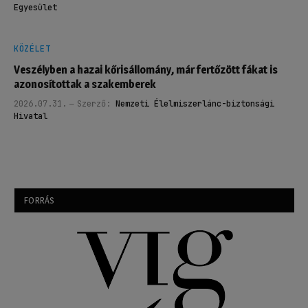
Egyesület
KÖZÉLET
Veszélyben a hazai kőrisállomány, már fertőzött fákat is
azonosítottak a szakemberek
2026.07.31.
Szerző:
Nemzeti Élelmiszerlánc-biztonsági
Hivatal
FORRÁS