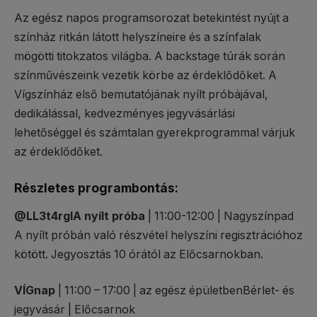
Az egész napos programsorozat betekintést nyújt a
színház ritkán látott helyszíneire és a színfalak
mögötti titokzatos világba. A backstage túrák során
színművészeink vezetik körbe az érdeklődőket. A
Vígszínház első bemutatójának nyílt próbájával,
dedikálással, kedvezményes jegyvásárlási
lehetőséggel és számtalan gyerekprogrammal várjuk
az érdeklődőket.
Részletes programbontás:
@LL3t4rgIA nyílt próba
| 11:00-12:00 | Nagyszínpad
A nyílt próbán való részvétel helyszíni regisztrációhoz
kötött. Jegyosztás 10 órától az Előcsarnokban.
VÍGnap
| 11:00 – 17:00 | az egész épületbenBérlet- és
jegyvásár | Előcsarnok