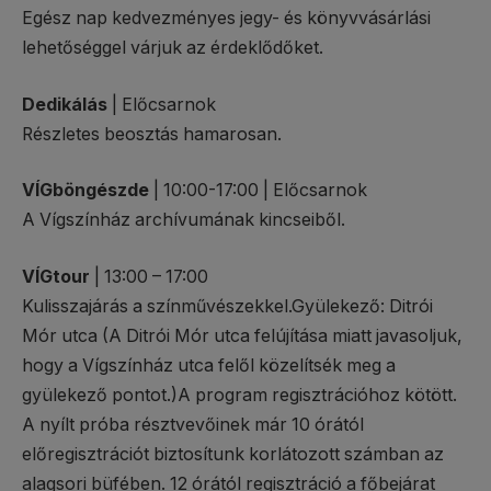
Egész nap kedvezményes jegy- és könyvvásárlási
lehetőséggel várjuk az érdeklődőket.
Dedikálás
| Előcsarnok
Részletes beosztás hamarosan.
VÍGböngészde
| 10:00-17:00 | Előcsarnok
A Vígszínház archívumának kincseiből.
VÍGtour
| 13:00 – 17:00
Kulisszajárás a színművészekkel.Gyülekező: Ditrói
Mór utca (A Ditrói Mór utca felújítása miatt javasoljuk,
hogy a Vígszínház utca felől közelítsék meg a
gyülekező pontot.)A program regisztrációhoz kötött.
A nyílt próba résztvevőinek már 10 órától
előregisztrációt biztosítunk korlátozott számban az
alagsori büfében. 12 órától regisztráció a főbejárat