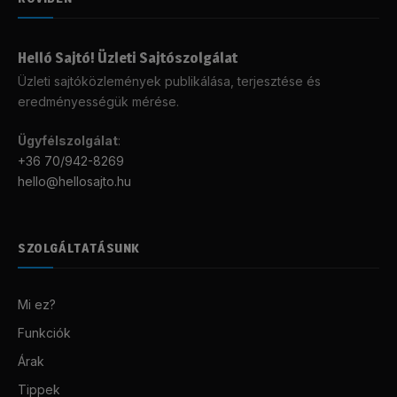
Helló Sajtó! Üzleti Sajtószolgálat
Üzleti sajtóközlemények publikálása, terjesztése és
eredményességük mérése.
Ügyfélszolgálat
:
+36 70/942-8269
hello@hellosajto.hu
SZOLGÁLTATÁSUNK
Mi ez?
Funkciók
Árak
Tippek