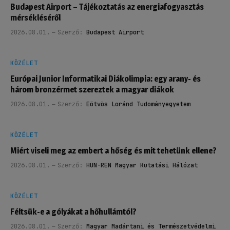
Budapest Airport – Tájékoztatás az energiafogyasztás
mérsékléséről
2026.08.01.
Szerző:
Budapest Airport
KÖZÉLET
Európai Junior Informatikai Diákolimpia: egy arany- és
három bronzérmet szereztek a magyar diákok
2026.08.01.
Szerző:
Eötvös Loránd Tudományegyetem
KÖZÉLET
Miért viseli meg az embert a hőség és mit tehetünk ellene?
2026.08.01.
Szerző:
HUN-REN Magyar Kutatási Hálózat
KÖZÉLET
Féltsük-e a gólyákat a hőhullámtól?
2026.08.01.
Szerző:
Magyar Madártani és Természetvédelmi