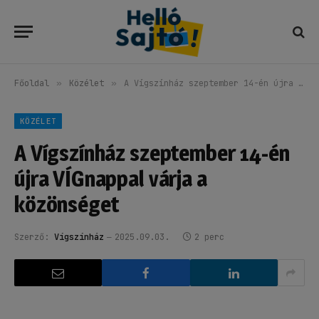
Főoldal
»
Közélet
»
A Vígszínház szeptember 14-én újra VÍGnappal várja a közönséget
KÖZÉLET
A Vígszínház szeptember 14-én
újra VÍGnappal várja a
közönséget
Szerző:
Vígszínház
2025.09.03.
2 perc