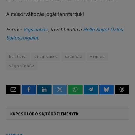
A műsorváltozás jogát fenntartjuk!
Forrás:
Vígszínház
, továbbította a
Helló Sajtó! Üzleti
Sajtószolgálat
.
kultúra
programok
színház
vígnap
vígszínház
Email
Facebook
LinkedIn
Twitter
WhatsApp
Telegram
Bluesky
Threa
KAPCSOLÓDÓ SAJTÓKÖZLEMÉNYEK