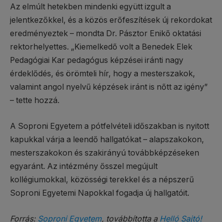
Az elmúlt hetekben mindenki együtt izgult a
jelentkezőkkel, és a közös erőfeszítések új rekordokat
eredményeztek – mondta Dr. Pásztor Enikő oktatási
rektorhelyettes. „Kiemelkedő volt a Benedek Elek
Pedagógiai Kar pedagógus képzései iránti nagy
érdeklődés, és örömteli hír, hogy a mesterszakok,
valamint angol nyelvű képzések iránt is nőtt az igény”
– tette hozzá.
A Soproni Egyetem a pótfelvételi időszakban is nyitott
kapukkal várja a leendő hallgatókat – alapszakokon,
mesterszakokon és szakirányú továbbképzéseken
egyaránt. Az intézmény ősszel megújult
kollégiumokkal, közösségi terekkel és a népszerű
Soproni Egyetemi Napokkal fogadja új hallgatóit.
Forrás:
Soproni Egyetem
, továbbította a
Helló Sajtó!