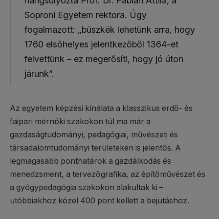
hangsúlyozta Prof. Dr. Fábián Attila, a
Soproni Egyetem rektora. Úgy
fogalmazott: „büszkék lehetünk arra, hogy
1760 elsőhelyes jelentkezőből 1364-et
felvettünk – ez megerősíti, hogy jó úton
járunk”.
Az egyetem képzési kínálata a klasszikus erdő- és
faipari mérnöki szakokon túl ma már a
gazdaságtudományi, pedagógiai, művészeti és
társadalomtudományi területeken is jelentős. A
legmagasabb ponthatárok a gazdálkodás és
menedzsment, a tervezőgrafika, az építőművészet és
a gyógypedagógia szakokon alakultak ki –
utóbbiakhoz közel 400 pont kellett a bejutáshoz.