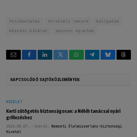
felsőoktatás
felvételi rekord
hallgatók
képzési kínálat
soproni egyetem
Email
Facebook
LinkedIn
Twitter
WhatsApp
Telegram
Bluesky
Threa
KAPCSOLÓDÓ SAJTÓKÖZLEMÉNYEK
KÖZÉLET
Kerti sütögetés biztonságosan: a Nébih tanácsai nyári
grillezéshez
2026.08.07.
Szerző:
Nemzeti Élelmiszerlánc-biztonsági
Hivatal