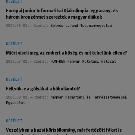
KÖZÉLET
Európai Junior Informatikai Diákolimpia: egy arany- és
három bronzérmet szereztek a magyar diákok
2026.08.01.
Szerző:
Eötvös Loránd Tudományegyetem
KÖZÉLET
Miért viseli meg az embert a hőség és mit tehetünk ellene?
2026.08.01.
Szerző:
HUN-REN Magyar Kutatási Hálózat
KÖZÉLET
Féltsük-e a gólyákat a hőhullámtól?
2026.08.01.
Szerző:
Magyar Madártani és Természetvédelmi
Egyesület
KÖZÉLET
Veszélyben a hazai kőrisállomány, már fertőzött fákat is