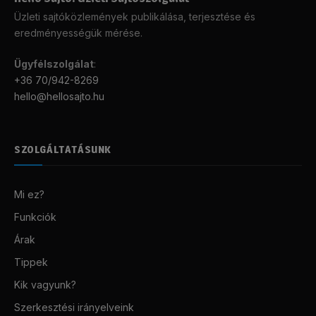
Üzleti sajtóközlemények publikálása, terjesztése és
eredményességük mérése.
Ügyfélszolgálat
:
+36 70/942-8269
hello@hellosajto.hu
SZOLGÁLTATÁSUNK
Mi ez?
Funkciók
Árak
Tippek
Kik vagyunk?
Szerkesztési irányelveink