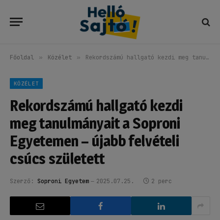
Főoldal
»
Közélet
»
Rekordszámú hallgató kezdi meg tanulmányait a Soproni Egyetemen – újabb felvételi csúcs született
KÖZÉLET
Rekordszámú hallgató kezdi
meg tanulmányait a Soproni
Egyetemen – újabb felvételi
csúcs született
Szerző:
Soproni Egyetem
2025.07.25.
2 perc