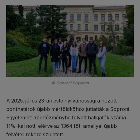
© Soproni Egyetem
A 2025. július 23-án este nyilvánosságra hozott
ponthatárok újabb mérföldkőhöz juttatták a Soproni
Egyetemet: az intézménybe felvett hallgatók száma
11%-kal nőtt, elérve az 1364 főt, amellyel újabb
felvételi rekord született.