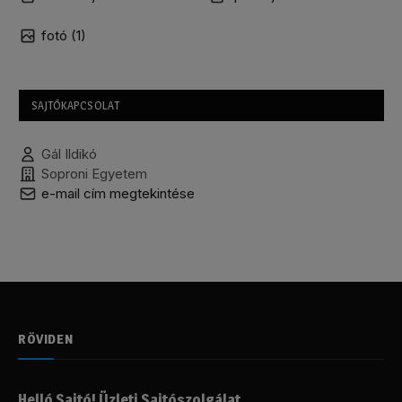
fotó (1)
SAJTÓKAPCSOLAT
Gál Ildikó
Soproni Egyetem
e-mail cím megtekintése
RÖVIDEN
Helló Sajtó! Üzleti Sajtószolgálat