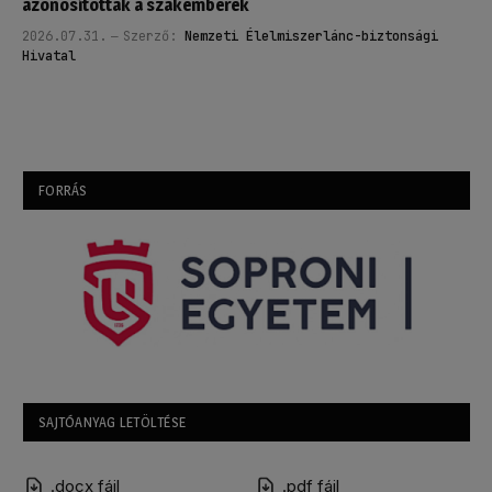
azonosítottak a szakemberek
2026.07.31.
Szerző:
Nemzeti Élelmiszerlánc-biztonsági
Hivatal
FORRÁS
SAJTÓANYAG LETÖLTÉSE
.docx fájl
.pdf fájl