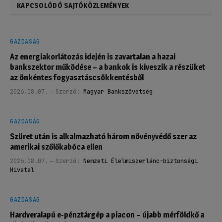
KAPCSOLÓDÓ SAJTÓKÖZLEMÉNYEK
GAZDASÁG
Az energiakorlátozás idején is zavartalan a hazai
bankszektor működése – a bankok is kiveszik a részüket
az önkéntes fogyasztáscsökkentésből
2026.08.07.
Szerző:
Magyar Bankszövetség
GAZDASÁG
Szüret után is alkalmazható három növényvédő szer az
amerikai szőlőkabóca ellen
2026.08.07.
Szerző:
Nemzeti Élelmiszerlánc-biztonsági
Hivatal
GAZDASÁG
Hardveralapú e-pénztárgép a piacon – újabb mérföldkő a