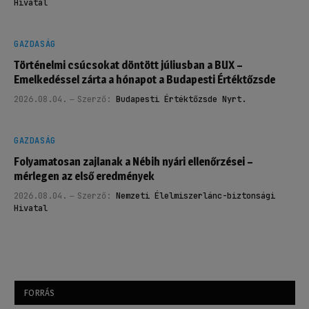
Hivatal
GAZDASÁG
Történelmi csúcsokat döntött júliusban a BUX –
Emelkedéssel zárta a hónapot a Budapesti Értéktőzsde
2026.08.04.
Szerző:
Budapesti Értéktőzsde Nyrt.
GAZDASÁG
Folyamatosan zajlanak a Nébih nyári ellenőrzései –
mérlegen az első eredmények
2026.08.04.
Szerző:
Nemzeti Élelmiszerlánc-biztonsági
Hivatal
FORRÁS