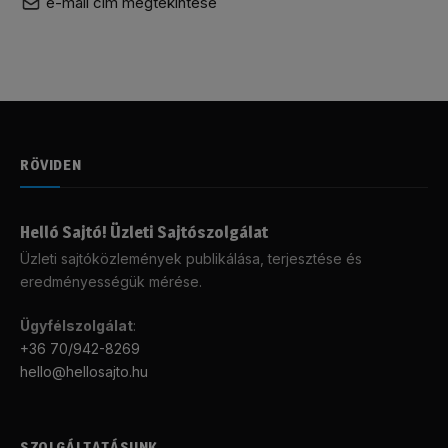
e-mail cím megtekintése
RÖVIDEN
Helló Sajtó! Üzleti Sajtószolgálat
Üzleti sajtóközlemények publikálása, terjesztése és
eredményességük mérése.
Ügyfélszolgálat
:
+36 70/942-8269
hello@hellosajto.hu
SZOLGÁLTATÁSUNK