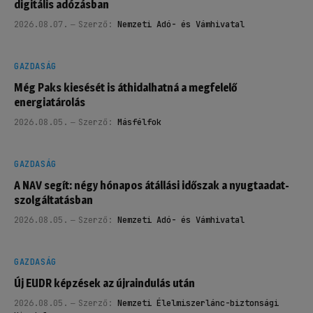
digitális adózásban
2026.08.07.
Szerző:
Nemzeti Adó- és Vámhivatal
GAZDASÁG
Még Paks kiesését is áthidalhatná a megfelelő
energiatárolás
2026.08.05.
Szerző:
Másfélfok
GAZDASÁG
A NAV segít: négy hónapos átállási időszak a nyugtaadat-
szolgáltatásban
2026.08.05.
Szerző:
Nemzeti Adó- és Vámhivatal
GAZDASÁG
Új EUDR képzések az újraindulás után
2026.08.05.
Szerző:
Nemzeti Élelmiszerlánc-biztonsági