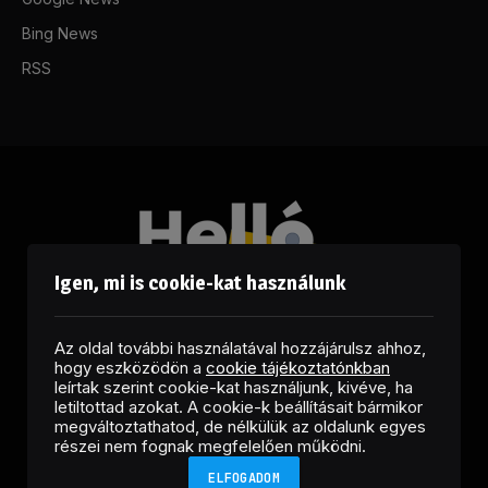
Bing News
RSS
Igen, mi is cookie-kat használunk
Az oldal további használatával hozzájárulsz ahhoz,
hogy eszközödön a
cookie tájékoztatónkban
leírtak szerint cookie-kat használjunk, kivéve, ha
letiltottad azokat. A cookie-k beállításait bármikor
megváltoztathatod, de nélkülük az oldalunk egyes
Facebook
LinkedIn
X
RSS
részei nem fognak megfelelően működni.
(Twitter)
ELFOGADOM