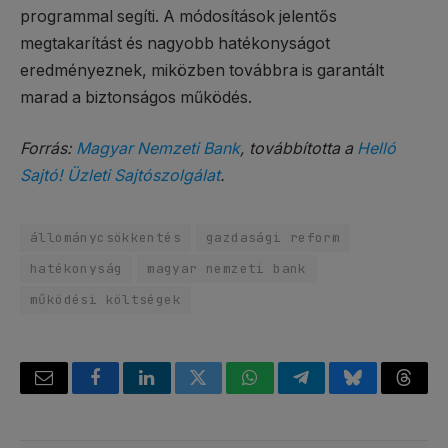
programmal segíti. A módosítások jelentős
megtakarítást és nagyobb hatékonyságot
eredményeznek, miközben továbbra is garantált
marad a biztonságos működés.
Forrás:
Magyar Nemzeti Bank
, továbbította a
Helló
Sajtó! Üzleti Sajtószolgálat
.
állománycsökkentés
gazdasági reform
hatékonyság
magyar nemzeti bank
működési költségek
Email
Facebook
LinkedIn
Twitter
WhatsApp
Telegram
Bluesky
Threa