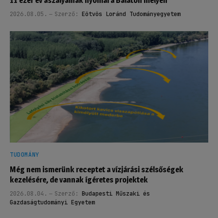
11 ezer év aszályainak nyomai a Balaton mélyén
2026.08.05.
Szerző:
Eötvös Loránd Tudományegyetem
TUDOMÁNY
Még nem ismerünk receptet a vízjárási szélsőségek
kezelésére, de vannak ígéretes projektek
2026.08.04.
Szerző:
Budapesti Műszaki és
Gazdaságtudományi Egyetem