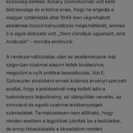
közösség életébe. Kosáry Domokosnak volt kellő
bölcsessége és erkölcsi ereje, hogy ne engedje a
magyar sztálinisták által 1949-ben végrehajtott
akadémiai boszorkányüldözés megismétlését, aminek
ő is egyik áldozata volt. „Nem csináljuk ugyanazt, amit
Andicsék” – mondta elnökünk.
A rendszerváltoztatás után az akadémikusok már
szigorúan szakmai alapon lettek kiválasztva,
megszűnt a nyílt politikai beavatkozás. Vizi E.
Szilveszter elnökként ennek különös érvényt szerzett
azáltal, hogy a jelöléseknél meg kellett adni a
tudományos teljesítmény, az utánpótlás-nevelés, az
innováció és egyéb szakmai tevékenységek
számadatait. Természetesen nem állítható, hogy
minden esetben a legjobbak jutottak be a testületbe,
de ennyi hibaszázalék a társadalom minden