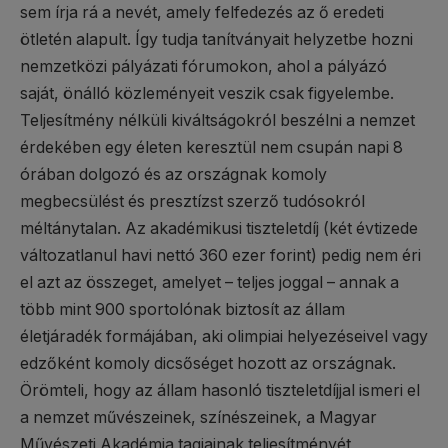
sem írja rá a nevét, amely felfedezés az ő eredeti
ötletén alapult. Így tudja tanítványait helyzetbe hozni
nemzetközi pályázati fórumokon, ahol a pályázó
saját, önálló közleményeit veszik csak figyelembe.
Teljesítmény nélküli kiváltságokról beszélni a nemzet
érdekében egy életen keresztül nem csupán napi 8
órában dolgozó és az országnak komoly
megbecsülést és presztízst szerző tudósokról
méltánytalan. Az akadémikusi tiszteletdíj (két évtizede
változatlanul havi nettó 360 ezer forint) pedig nem éri
el azt az összeget, amelyet – teljes joggal – annak a
több mint 900 sportolónak biztosít az állam
életjáradék formájában, aki olimpiai helyezéseivel vagy
edzőként komoly dicsőséget hozott az országnak.
Örömteli, hogy az állam hasonló tiszteletdíjjal ismeri el
a nemzet művészeinek, színészeinek, a Magyar
Művészeti Akadémia tagjainak teljesítményét,