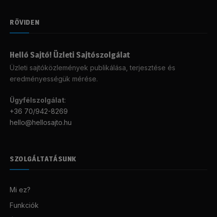
RÖVIDEN
Helló Sajtó! Üzleti Sajtószolgálat
Üzleti sajtóközlemények publikálása, terjesztése és
eredményességük mérése.
Ügyfélszolgálat
:
+36 70/942-8269
hello@hellosajto.hu
SZOLGÁLTATÁSUNK
Mi ez?
Funkciók