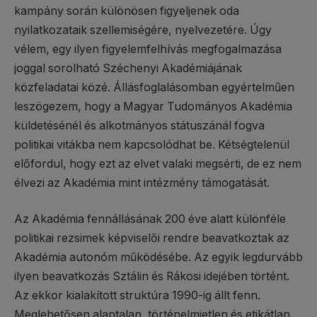
kampány során különösen figyeljenek oda
nyilatkozataik szellemiségére, nyelvezetére. Úgy
vélem, egy ilyen figyelemfelhívás megfogalmazása
joggal sorolható Széchenyi Akadémiájának
közfeladatai közé. Állásfoglalásomban egyértelműen
leszögezem, hogy a Magyar Tudományos Akadémia
küldetésénél és alkotmányos státuszánál fogva
politikai vitákba nem kapcsolódhat be. Kétségtelenül
előfordul, hogy ezt az elvet valaki megsérti, de ez nem
élvezi az Akadémia mint intézmény támogatását.
Az Akadémia fennállásának 200 éve alatt különféle
politikai rezsimek képviselői rendre beavatkoztak az
Akadémia autonóm működésébe. Az egyik legdurvább
ilyen beavatkozás Sztálin és Rákosi idejében történt.
Az ekkor kialakított struktúra 1990-ig állt fenn.
Meglehetősen alaptalan, történelmietlen és etikátlan