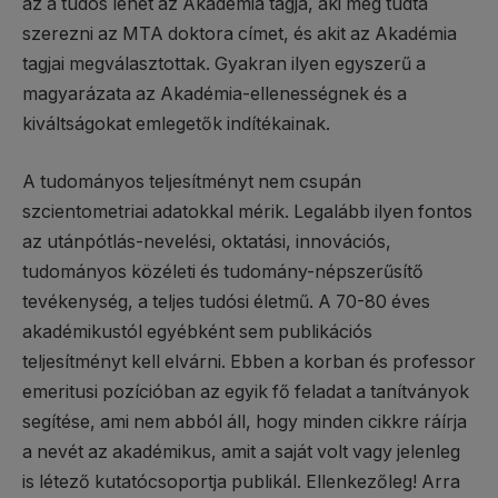
az a tudós lehet az Akadémia tagja, aki meg tudta
szerezni az MTA doktora címet, és akit az Akadémia
tagjai megválasztottak. Gyakran ilyen egyszerű a
magyarázata az Akadémia-ellenességnek és a
kiváltságokat emlegetők indítékainak.
A tudományos teljesítményt nem csupán
szcientometriai adatokkal mérik. Legalább ilyen fontos
az utánpótlás-nevelési, oktatási, innovációs,
tudományos közéleti és tudomány-népszerűsítő
tevékenység, a teljes tudósi életmű. A 70-80 éves
akadémikustól egyébként sem publikációs
teljesítményt kell elvárni. Ebben a korban és professor
emeritusi pozícióban az egyik fő feladat a tanítványok
segítése, ami nem abból áll, hogy minden cikkre ráírja
a nevét az akadémikus, amit a saját volt vagy jelenleg
is létező kutatócsoportja publikál. Ellenkezőleg! Arra