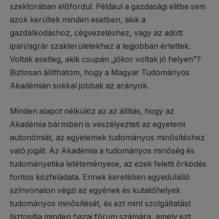
szektorában előfordul. Például a gazdasági elitbe sem
azok kerültek minden esetben, akik a
gazdálkodáshoz, cégvezetéshez, vagy az adott
ipari/agrár szakterületekhez a legjobban értettek.
Voltak esetleg, akik csupán „jókor voltak jó helyen”?
Biztosan állíthatom, hogy a Magyar Tudományos
Akadémián sokkal jobbak az arányok.
Minden alapot nélkülöz az az állítás, hogy az
Akadémia bármiben is veszélyezteti az egyetemi
autonómiát, az egyetemek tudományos minősítéshez
való jogát. Az Akadémia a tudományos minőség és
tudományetika letéteményese, az ezek feletti őrködés
fontos közfeladata. Ennek keretében egyedülálló
színvonalon végzi az egyének és kutatóhelyek
tudományos minősítését, és ezt mint szolgáltatást
biztosítja minden hazai fórum számára, amely ezt