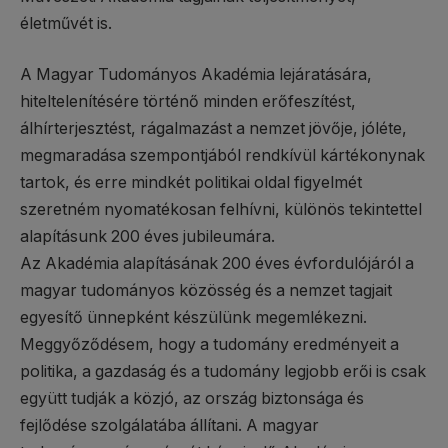
életművét is.
A Magyar Tudományos Akadémia lejáratására,
hiteltelenítésére történő minden erőfeszítést,
álhírterjesztést, rágalmazást a nemzet jövője, jóléte,
megmaradása szempontjából rendkívül kártékonynak
tartok, és erre mindkét politikai oldal figyelmét
szeretném nyomatékosan felhívni, különös tekintettel
alapításunk 200 éves jubileumára.
Az Akadémia alapításának 200 éves évfordulójáról a
magyar tudományos közösség és a nemzet tagjait
egyesítő ünnepként készülünk megemlékezni.
Meggyőződésem, hogy a tudomány eredményeit a
politika, a gazdaság és a tudomány legjobb erői is csak
együtt tudják a közjó, az ország biztonsága és
fejlődése szolgálatába állítani. A magyar