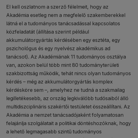
El kell oszlatnom a szerző félelmeit, hogy az
Akadémia esetleg nem a megfelelő szakemberekkel
látná el a tudományos tanácsadással kapcsolatos
közfeladatát (állítása szerint például
akkumulátorgyártás kérdésében egy esztéta, egy
pszichológus és egy nyelvész akadémikus ad
tanácsot). Az Akadémiának 11 tudományos osztálya
van, azokon belül több mint 80 tudományterületi
szakbizottság működik, tehát nincs olyan tudományos
kérdés – még az akkumulátorgyártás komplex
kérdésköre sem –, amelyhez ne tudná a szakmailag
legilletékesebb, az ország legkiválóbb tudósaiból álló
multidiszciplináris szakértői testületet összeállítani. Az
Akadémia a nemzet tanácsadójaként folyamatosan
felajánlja szolgálatait a politikai döntéshozóknak, hogy
a lehető legmagasabb szintű tudományos