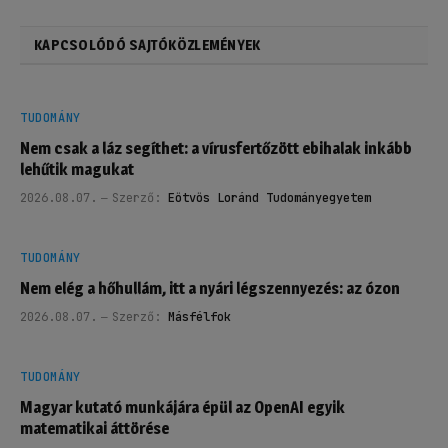
KAPCSOLÓDÓ SAJTÓKÖZLEMÉNYEK
TUDOMÁNY
Nem csak a láz segíthet: a vírusfertőzött ebihalak inkább
lehűtik magukat
2026.08.07.
Szerző:
Eötvös Loránd Tudományegyetem
TUDOMÁNY
Nem elég a hőhullám, itt a nyári légszennyezés: az ózon
2026.08.07.
Szerző:
Másfélfok
TUDOMÁNY
Magyar kutató munkájára épül az OpenAI egyik
matematikai áttörése