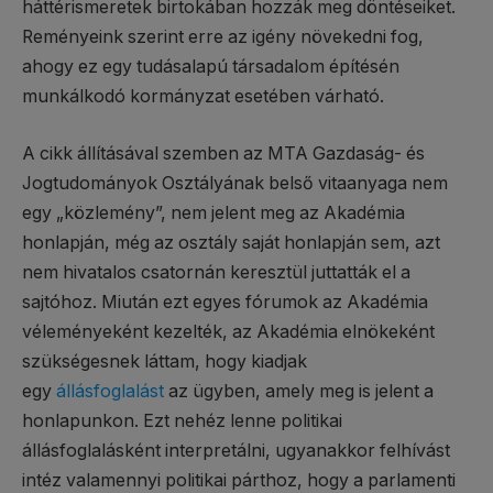
háttérismeretek birtokában hozzák meg döntéseiket.
Reményeink szerint erre az igény növekedni fog,
ahogy ez egy tudásalapú társadalom építésén
munkálkodó kormányzat esetében várható.
A cikk állításával szemben az MTA Gazdaság- és
Jogtudományok Osztályának belső vitaanyaga nem
egy „közlemény”, nem jelent meg az Akadémia
honlapján, még az osztály saját honlapján sem, azt
nem hivatalos csatornán keresztül juttatták el a
sajtóhoz. Miután ezt egyes fórumok az Akadémia
véleményeként kezelték, az Akadémia elnökeként
szükségesnek láttam, hogy kiadjak
egy
állásfoglalást
az ügyben, amely meg is jelent a
honlapunkon. Ezt nehéz lenne politikai
állásfoglalásként interpretálni, ugyanakkor felhívást
intéz valamennyi politikai párthoz, hogy a parlamenti