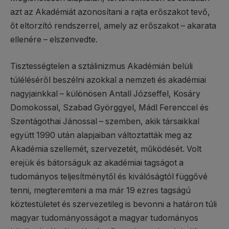
azt az Akadémiát azonosítani a rajta erőszakot tevő,
őt eltorzító rendszerrel, amely az erőszakot – akarata
ellenére – elszenvedte.
Tisztességtelen a sztálinizmus Akadémián belüli
túléléséről beszélni azokkal a nemzeti és akadémiai
nagyjainkkal – különösen Antall Józseffel, Kosáry
Domokossal, Szabad Györggyel, Mádl Ferenccel és
Szentágothai Jánossal – szemben, akik társaikkal
együtt 1990 után alapjaiban változtatták meg az
Akadémia szellemét, szervezetét, működését. Volt
erejük és bátorságuk az akadémiai tagságot a
tudományos teljesítménytől és kiválóságtól függővé
tenni, megteremteni a ma már 19 ezres tagságú
köztestületet és szervezetileg is bevonni a határon túli
magyar tudományosságot a magyar tudományos