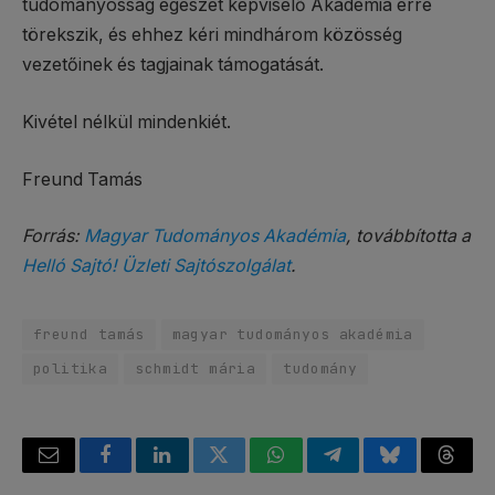
tudományosság egészét képviselő Akadémia erre
törekszik, és ehhez kéri mindhárom közösség
vezetőinek és tagjainak támogatását.
Kivétel nélkül mindenkiét.
Freund Tamás
Forrás:
Magyar Tudományos Akadémia
, továbbította a
Helló Sajtó! Üzleti Sajtószolgálat
.
freund tamás
magyar tudományos akadémia
politika
schmidt mária
tudomány
Email
Facebook
LinkedIn
Twitter
WhatsApp
Telegram
Bluesky
Threa