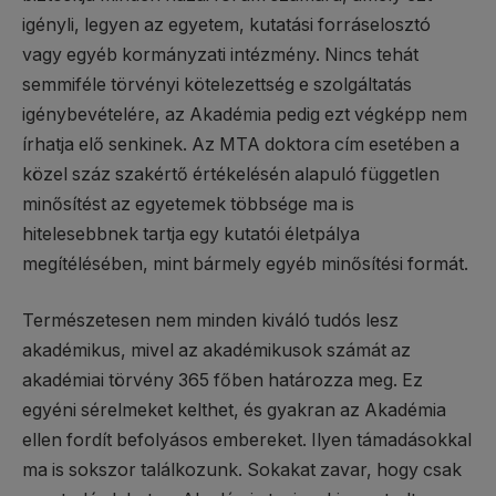
igényli, legyen az egyetem, kutatási forráselosztó
vagy egyéb kormányzati intézmény. Nincs tehát
semmiféle törvényi kötelezettség e szolgáltatás
igénybevételére, az Akadémia pedig ezt végképp nem
írhatja elő senkinek. Az MTA doktora cím esetében a
közel száz szakértő értékelésén alapuló független
minősítést az egyetemek többsége ma is
hitelesebbnek tartja egy kutatói életpálya
megítélésében, mint bármely egyéb minősítési formát.
Természetesen nem minden kiváló tudós lesz
akadémikus, mivel az akadémikusok számát az
akadémiai törvény 365 főben határozza meg. Ez
egyéni sérelmeket kelthet, és gyakran az Akadémia
ellen fordít befolyásos embereket. Ilyen támadásokkal
ma is sokszor találkozunk. Sokakat zavar, hogy csak