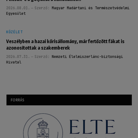
2026.08.01.
Szerző:
Magyar Madártani és Természetvédelmi
Egyesület
KÖZÉLET
Veszélyben a hazai kőrisállomány, már fertőzött fákat is
azonosítottak a szakemberek
2026.07.31.
Szerző:
Nemzeti Élelmiszerlánc-biztonsági
Hivatal
FORRÁS