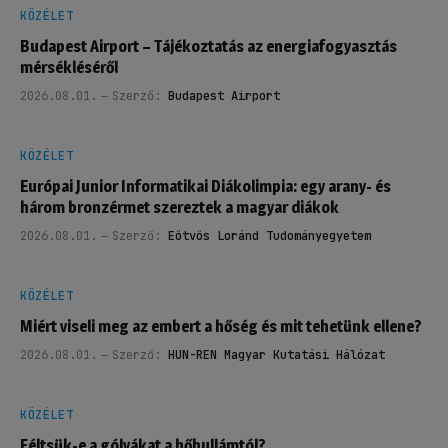
KÖZÉLET
Budapest Airport – Tájékoztatás az energiafogyasztás
mérsékléséről
2026.08.01.
Szerző:
Budapest Airport
KÖZÉLET
Európai Junior Informatikai Diákolimpia: egy arany- és
három bronzérmet szereztek a magyar diákok
2026.08.01.
Szerző:
Eötvös Loránd Tudományegyetem
KÖZÉLET
Miért viseli meg az embert a hőség és mit tehetünk ellene?
2026.08.01.
Szerző:
HUN-REN Magyar Kutatási Hálózat
KÖZÉLET
Féltsük-e a gólyákat a hőhullámtól?