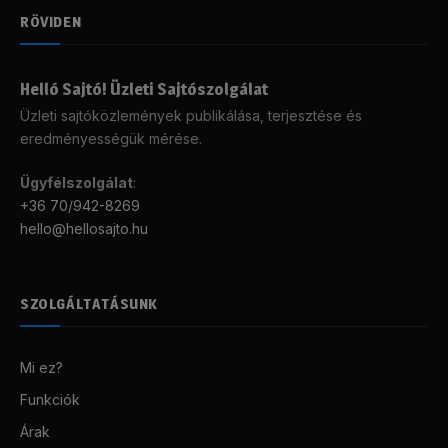
RÖVIDEN
Helló Sajtó! Üzleti Sajtószolgálat
Üzleti sajtóközlemények publikálása, terjesztése és
eredményességük mérése.
Ügyfélszolgálat
:
+36 70/942-8269
hello@hellosajto.hu
SZOLGÁLTATÁSUNK
Mi ez?
Funkciók
Árak