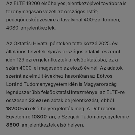
Az ELTE 18200 elsőhelyes jelentkezőjével továbbra is
toronymagasan vezeti az országos listát;
pedagógusképzéseire a tavalyinál 400-zal többen,
4080-an jelentkeztek.
Az Oktatási Hivatal pénteken tette közzé 2025. évi
általános felvételi eljárás országos adatait, eszerint
idén 129 ezren jelentkeztek a felsőoktatásba, ez a
szám 4000-el magasabb az előző évinél. Az adatok
szerint az elmúlt évekhez hasonlóan az Eötvös
Loránd Tudományegyetem idén is Magyarország
legnépszerűbb felsőoktatási intézménye: az ELTE-re
összesen
33 ezren
adtak be jelentkezést, ebből
18200-an
első helyen jelölték meg. A Debreceni
Egyetemre
10800-an
, a Szegedi Tudományegyetemre
8800-an
jelentkeztek első helyen.