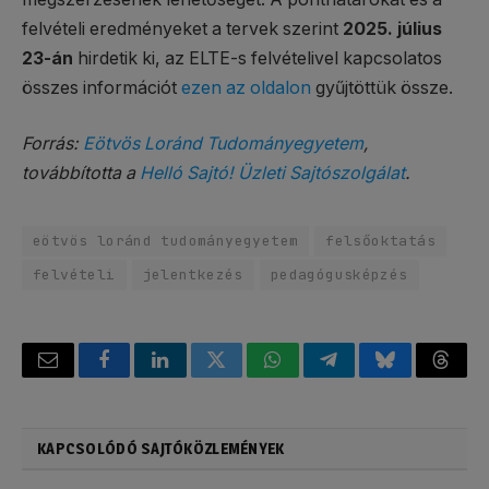
felvételi eredményeket a tervek szerint
2025. július
23-án
hirdetik ki, az ELTE-s felvételivel kapcsolatos
összes információt
ezen az oldalon
gyűjtöttük össze.
Forrás:
Eötvös Loránd Tudományegyetem
,
továbbította a
Helló Sajtó! Üzleti Sajtószolgálat
.
eötvös loránd tudományegyetem
felsőoktatás
felvételi
jelentkezés
pedagógusképzés
Email
Facebook
LinkedIn
Twitter
WhatsApp
Telegram
Bluesky
Threa
KAPCSOLÓDÓ SAJTÓKÖZLEMÉNYEK