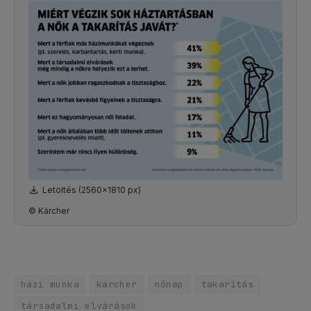
Letöltés (2560x1810 px)
© Kärcher
házi munka
kärcher
nőnap
takarítás
társadalmi elvárások