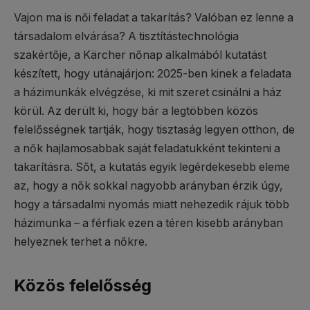
Vajon ma is női feladat a takarítás? Valóban ez lenne a
társadalom elvárása? A tisztítástechnológia
szakértője, a Kärcher nőnap alkalmából kutatást
készített, hogy utánajárjon: 2025-ben kinek a feladata
a házimunkák elvégzése, ki mit szeret csinálni a ház
körül. Az derült ki, hogy bár a legtöbben közös
felelősségnek tartják, hogy tisztaság legyen otthon, de
a nők hajlamosabbak saját feladatukként tekinteni a
takarításra. Sőt, a kutatás egyik legérdekesebb eleme
az, hogy a nők sokkal nagyobb arányban érzik úgy,
hogy a társadalmi nyomás miatt nehezedik rájuk több
házimunka – a férfiak ezen a téren kisebb arányban
helyeznek terhet a nőkre.
Közös felelősség