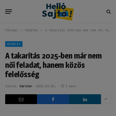
Főoldal
»
Közélet
»
A takarítás 2025-ben már nem női feladat, hanem közös felelősség
KÖZÉLET
A takarítás 2025-ben már nem
női feladat, hanem közös
felelősség
Szerző:
Kärcher
2025.03.06.
3 perc