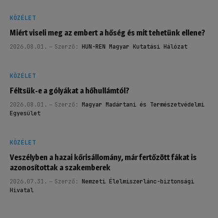
KÖZÉLET
Miért viseli meg az embert a hőség és mit tehetünk ellene?
2026.08.01.
Szerző:
HUN-REN Magyar Kutatási Hálózat
KÖZÉLET
Féltsük-e a gólyákat a hőhullámtól?
2026.08.01.
Szerző:
Magyar Madártani és Természetvédelmi
Egyesület
KÖZÉLET
Veszélyben a hazai kőrisállomány, már fertőzött fákat is
azonosítottak a szakemberek
2026.07.31.
Szerző:
Nemzeti Élelmiszerlánc-biztonsági
Hivatal