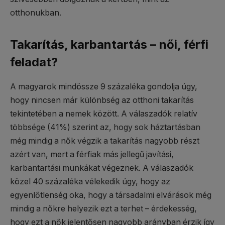
otthonukban.
Takarítás, karbantartás – női, férfi
feladat?
A magyarok mindössze 9 százaléka gondolja úgy,
hogy nincsen már különbség az otthoni takarítás
tekintetében a nemek között. A válaszadók relatív
többsége (41%) szerint az, hogy sok háztartásban
még mindig a nők végzik a takarítás nagyobb részt
azért van, mert a férfiak más jellegű javítási,
karbantartási munkákat végeznek. A válaszadók
közel 40 százaléka vélekedik úgy, hogy az
egyenlőtlenség oka, hogy a társadalmi elvárások még
mindig a nőkre helyezik ezt a terhet – érdekesség,
hogy ezt a nők jelentősen nagyobb arányban érzik így