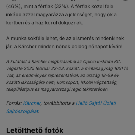
(46%), mint a férfiak (32%). A férfiak közel fele
inkább azzal magyarázza a jelenséget, hogy ők a
kertben és a ház körül dolgoznak.
A munka sokféle lehet, de az elismerés mindenkinek
jár, a Kärcher minden nőnek boldog nőnapot kíván!
A kutatást a Kärcher megbízásából az Opinio Institute Kft.
végezte 2025 február 22-23. között, a mintanagyság 1051 fő
volt, az eredmények reprezentatívak az ország 18-69 év
közötti lakosságára nem, korcsoport, iskolai végzettség,
településtípus és magyarországi régió tekintetében.
Forrás:
Kärcher
, továbbította a
Helló Sajtó! Üzleti
Sajtószolgálat
.
Letölthető fotók