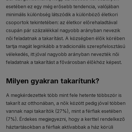
esetében ez egy még erősebb tendencia, valójában
minimális különbség látszódik a különböző életkori
csoportok tekintetében: az életkor előrehaladtával
csupán pár százalékkal nagyobb arányban nevezik
női feladatnak a takarítást. A községben élők körében
tartja magát leginkább a tradicionális szerepfelosztású
vélekedés, itt jóval nagyobb arányban nevezték női
feladatnak a takarítást a fővárosban élőkhöz képest.
Milyen gyakran takarítunk?
A megkérdezettek több mint fele hetente többször is
takarít az otthonában, a nők között pedig jóval többen
vannak napi takarítók (27%), mint a férfiak esetében
(7%). Érdekes megjegyezni, hogy a kerttel rendelkező
háztartásokban a férfiak aktívabbak a ház körüli