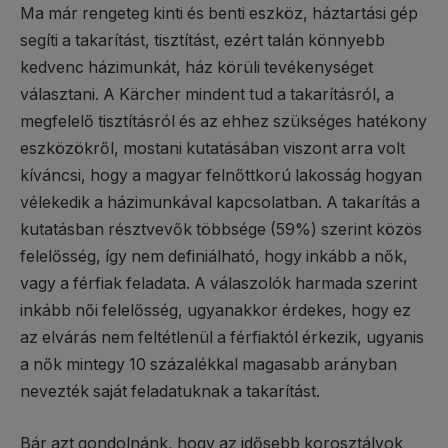
Ma már rengeteg kinti és benti eszköz, háztartási gép
segíti a takarítást, tisztítást, ezért talán könnyebb
kedvenc házimunkát, ház körüli tevékenységet
választani. A Kärcher mindent tud a takarításról, a
megfelelő tisztításról és az ehhez szükséges hatékony
eszközökről, mostani kutatásában viszont arra volt
kíváncsi, hogy a magyar felnőttkorú lakosság hogyan
vélekedik a házimunkával kapcsolatban. A takarítás a
kutatásban résztvevők többsége (59%) szerint közös
felelősség, így nem definiálható, hogy inkább a nők,
vagy a férfiak feladata. A válaszolók harmada szerint
inkább női felelősség, ugyanakkor érdekes, hogy ez
az elvárás nem feltétlenül a férfiaktól érkezik, ugyanis
a nők mintegy 10 százalékkal magasabb arányban
nevezték saját feladatuknak a takarítást.
Bár azt gondolnánk, hogy az idősebb korosztályok