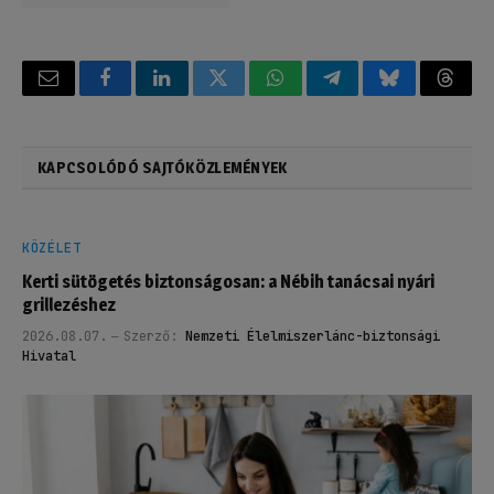
Email
Facebook
LinkedIn
Twitter
WhatsApp
Telegram
Bluesky
Threa
KAPCSOLÓDÓ SAJTÓKÖZLEMÉNYEK
KÖZÉLET
Kerti sütögetés biztonságosan: a Nébih tanácsai nyári
grillezéshez
2026.08.07.
Szerző:
Nemzeti Élelmiszerlánc-biztonsági
Hivatal