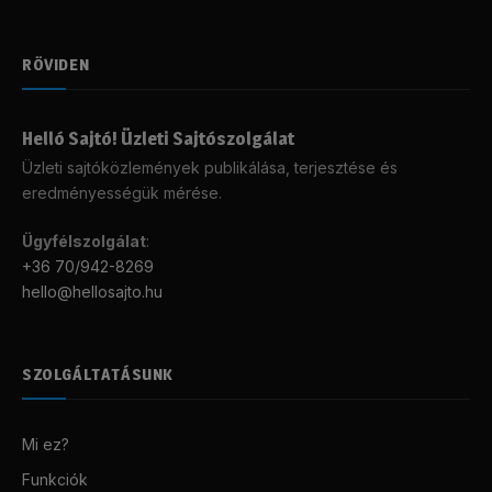
RÖVIDEN
Helló Sajtó! Üzleti Sajtószolgálat
Üzleti sajtóközlemények publikálása, terjesztése és
eredményességük mérése.
Ügyfélszolgálat
:
+36 70/942-8269
hello@hellosajto.hu
SZOLGÁLTATÁSUNK
Mi ez?
Funkciók