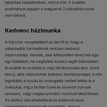
takarítási feladatokban, mint a nők. A kutatás
eredményei alapján a magyarok 2 százaléka soha
nem takarít.
Kedvenc házimunka
A Kärcher vizsgálatából az derült ki, hogy a
válaszadók harmadának nincsen kedvenc
házimunkája. Vannak, akik kifejezetten élveznek egy-
egy feladatot, ha megfelelő eszköz segíti őket ebben
és ezáltal az eredmény még látványosabb lesz. Azok
közül, akik választottak kedvenc tevékenységet, a nők
leginkább a mosás és mosogatás mellett tették le a
voksukat, míg a férfiak füvet és sövényt nyírnak
szívesen, vagy magasnyomású mosóval takarítanak.
Az életkor előrehaladtával az emberek kissé
szívesebben dolgoznak a kertben, mint az