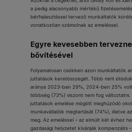
Azoknál a cégeknél, ahol tavaly volt és idé
a pedig alacsonyabb mértékű fizetésemelés
bérfejlesztéssel tervező munkáltatók köréb
vonatkozóan számolnak az emeléssel.
Egyre kevesebben terveznek
bővítésével
Folyamatosan csökken azon munkáltatók ar
juttatások keretösszegét. Több mint ötödü
aránya 2023-ban 29%, 2024-ben 25% volt)
többség (73%) viszont nem fog változtatni. 
juttatások emelése mögött meghúzódó okokra 
munkavállalóik megtartását (74%), illetve 
meg. Az emeléssel – az elmúlt két évhez has
gazdasági helyzetet kívánják kompenzálni 