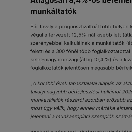
Átlagosan 8,4%-os béremelé
munkáltatók
Bár tavaly a prognosztizáltnál több helyen
végül a tervezett 12,5%-nál kisebb lett (át
szerényebbel kalkulálnak a munkáltatók (átl
feletti és a 300 főnél több foglalkoztatott
kelet-magyarországi (átlag 10,4 %) és a kiz
foglalkoztatók jelentősen magasabb bérfejl
„
A korábbi évek tapasztalatai alapján az aktuá
tavalyi nagyobb bérfejlesztési hullámot 202
munkavállalók részéről azonban erősebb az 
most úgy vélik, hogy ennek mértéke elmarad
jelenteni a munkaerőpiaci szereplők számá