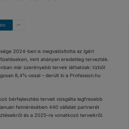
dIn
ége 2024-ben is megvalósította az ígért
 fizetéseken, mint ahányan eredetileg tervezték.
nban már szerényebb tervek láthatóak: tízből
agosan 8,4%-ossal – derült ki a Profession.hu
zó bérfejlesztési terveit vizsgálta legfrissebb
januári felmérésében 440 vállalati partnerét
téseikről és a 2025-re vonatkozó terveikről.