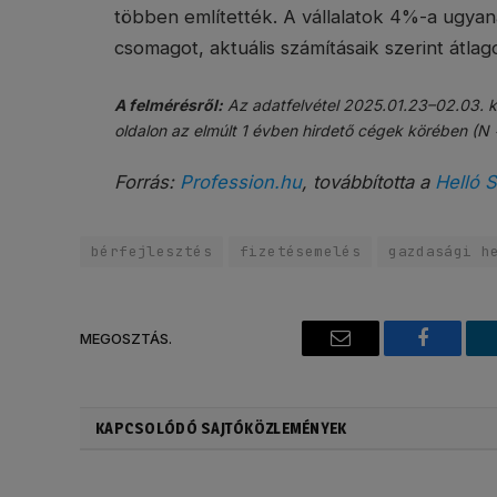
többen említették. A vállalatok 4%-a ugyana
csomagot, aktuális számításaik szerint átla
A felmérésről:
Az adatfelvétel 2025.01.23–02.03. kö
oldalon az elmúlt 1 évben hirdető cégek körében (N 
Forrás:
Profession.hu
, továbbította a
Helló S
bérfejlesztés
fizetésemelés
gazdasági h
MEGOSZTÁS.
Email
Faceboo
KAPCSOLÓDÓ SAJTÓKÖZLEMÉNYEK