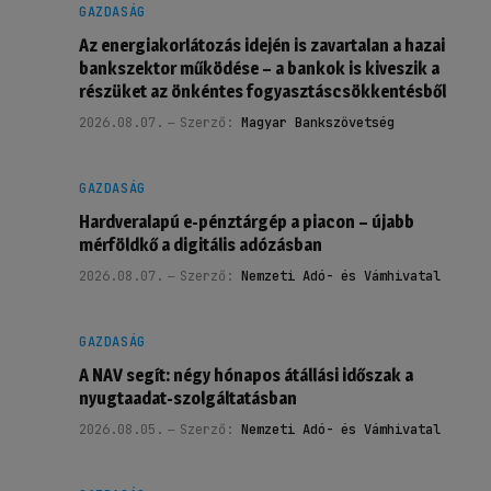
GAZDASÁG
Az energiakorlátozás idején is zavartalan a hazai
bankszektor működése – a bankok is kiveszik a
részüket az önkéntes fogyasztáscsökkentésből
2026.08.07.
Szerző:
Magyar Bankszövetség
GAZDASÁG
Hardveralapú e-pénztárgép a piacon – újabb
mérföldkő a digitális adózásban
2026.08.07.
Szerző:
Nemzeti Adó- és Vámhivatal
GAZDASÁG
A NAV segít: négy hónapos átállási időszak a
nyugtaadat-szolgáltatásban
2026.08.05.
Szerző:
Nemzeti Adó- és Vámhivatal