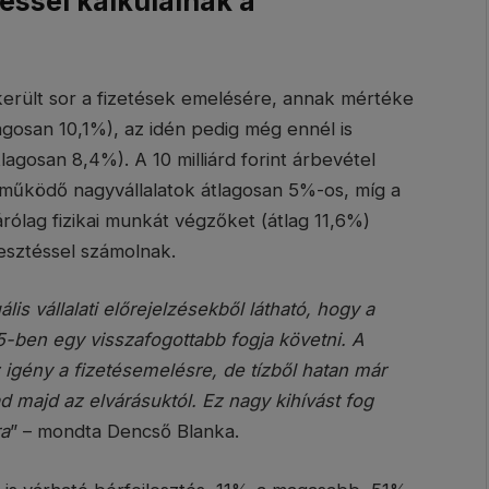
ssel kalkulálnak a
 került sor a fizetések emelésére, annak mértéke
lagosan 10,1%), az idén pedig még ennél is
agosan 8,4%). A 10 milliárd forint árbevétel
al működő nagyvállalatok átlagosan 5%-os, míg a
árólag fizikai munkát végzőket (átlag 11,6%)
esztéssel számolnak.
lis vállalati előrejelzésekből látható, hogy a
5-ben egy visszafogottabb fogja követni. A
igény a fizetésemelésre, de tízből hatan már
 majd az elvárásuktól. Ez nagy kihívást fog
ra
” – mondta Dencső Blanka.