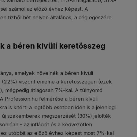
n is várható bérfejlesztés, 11%-a magasabb, 51%-
sel számol az előző évhez képest. A
en tízből hét helyen általános, a cég egészére
 a béren kívüli keretösszeg
ánya, amelyek növelnék a béren kívüli
k (22%) viszont emelne a keretösszegen (ezek
, mégpedig átlagosan 7%-kal. A túlnyomó
A Profession.hu felmérése a béren kívüli
is kitért: a legtöbb esetben idén is a jelenlegi
az új szakemberek megszerzését (30%) jelölték
onlóan – az inflációt és a kedvezőtlen
– ez utóbbit az előző évhez képest most 7%-kal