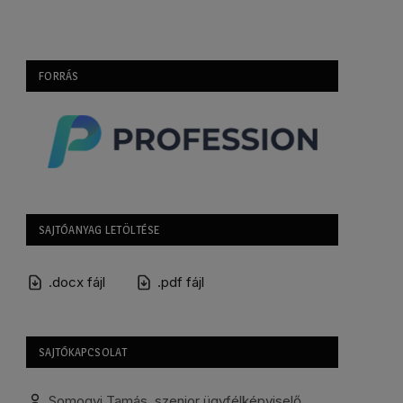
FORRÁS
SAJTÓANYAG LETÖLTÉSE
.docx fájl
.pdf fájl
SAJTÓKAPCSOLAT
Somogyi Tamás, szenior ügyfélképviselő