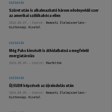
GAZDASÁG
Szüret után is alkalmazható három növényvédő szer
az amerikai szőlőkabóca ellen
2026.08.07.
Szerző:
Nemzeti Élelmiszerlánc-
biztonsági Hivatal
GAZDASÁG
Még Paks kiesését is áthidalhatná a megfelelő
energiatárolás
2026.08.05.
Szerző:
Másfélfok
GAZDASÁG
Új EUDR képzések az újraindulás után
2026.08.05.
Szerző:
Nemzeti Élelmiszerlánc-
biztonsági Hivatal