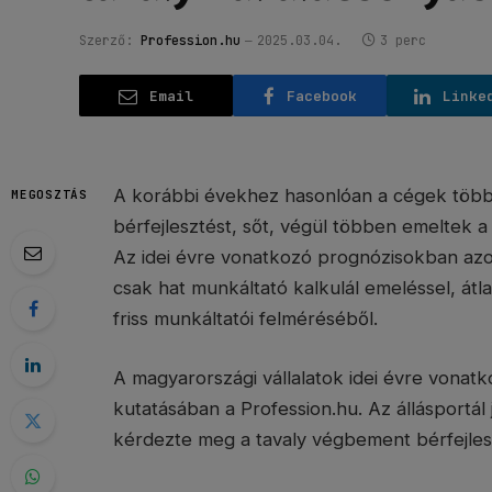
Szerző:
Profession.hu
2025.03.04.
3 perc
Email
Facebook
Linke
A korábbi évekhez hasonlóan a cégek többs
MEGOSZTÁS
bérfejlesztést, sőt, végül többen emeltek a
Az idei évre vonatkozó prognózisokban azo
csak hat munkáltató kalkulál emeléssel, átl
friss munkáltatói felméréséből.
A magyarországi vállalatok idei évre vonatko
kutatásában a Profession.hu. Az állásportál 
kérdezte meg a tavaly végbement bérfejlesz