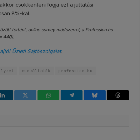
kkor csökkenteni fogja ezt a juttatási
gosan 8%-kal.
zött történt, online survey módszerrel, a Profession.hu
= 440).
ajtó! Üzleti Sajtószolgálat
.
elyzet
munkáltatók
profession.hu
k
LinkedIn
Twitter
WhatsApp
Telegram
Bluesky
Threads