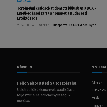
GAZDASÁG
Történelmi csúcsokat döntött júliusban a BUX –
Emelkedéssel zárta a hónapot a Budapesti
Értéktőzsde
2026.08.04.
Szerző:
Budapesti Értéktőzsde Nyrt.
RÖVIDEN
SZOLGÁ
Mi ez?
Helló Sajtó! Üzleti Sajtószolgálat
Üzleti sajtóközlemények publikálása,
Funkciók
terjesztése és eredményességük
Árak
mérése.
Tippek