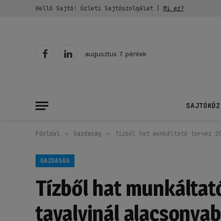
Helló Sajtó! Üzleti Sajtószolgálat |
Mi ez?
augusztus 7. péntek
Facebook
LinkedIn
SAJTÓKÖZ
Főoldal
»
Gazdaság
»
Tízből hat munkáltató tervez 2
GAZDASÁG
Tízből hat munkáltat
tavalyinál alacsonya