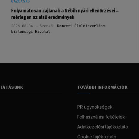
GAZDASÁG
Folyamatosan zajlanak a Nébih nyári ellenőrzései –
mérlegen az első eredmények
2026.08.04.
Szerző:
Nemzeti Élelmiszerlánc-
biztonsági Hivatal
LTATÁSUNK
TOVÁBBI INFORMÁCIÓK
PR ügynökségek
Felhasználási feltételek
Adatkezelési tájékoztató
Cookie tájékoztató