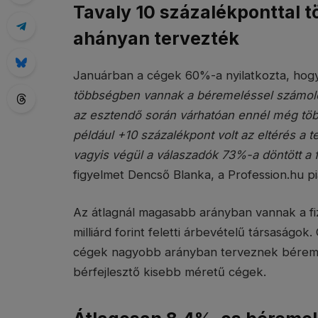
Tavaly 10 százalékponttal 
ahányan tervezték
Januárban a cégek 60%-a nyilatkozta, hog
többségben vannak a béremeléssel számolók,
az esztendő során várhatóan ennél még töb
például +10 százalékpont volt az eltérés a t
vagyis végül a válaszadók 73%-a döntött a 
figyelmet Dencső Blanka, a Profession.hu pia
Az átlagnál magasabb arányban vannak a fiz
milliárd forint feletti árbevételű társasá
cégek nagyobb arányban terveznek béremel
bérfejlesztő kisebb méretű cégek.