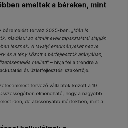
többen emeltek a béreken, mint
y béremelést tervez 2025-ben. „
Idén is
 ráadásul az elmúlt évek tapasztalatai alapján
ben lesznek. A tavalyi eredményeket nézve
erv és a tény között a bérfejlesztők arányában,
fizetésemelés mellett
” – hívja fel a trendre a
ckutatási és üzletfejlesztési szakértője.
etésemelést tervező vállalatok között a 10
gok. Összességében elmondható, hogy a nagyobb
ést idén, de alacsonyabb mértékben, mint a