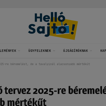
LEMÉNYEK
ÜGYFELEKNEK
ÚJSÁGÍRÓKNAK
KA
025-re béremelést, de a tavalyinál alacsonyabb mértékűt
ó tervez 2025-re béremelé
bb mértékűt