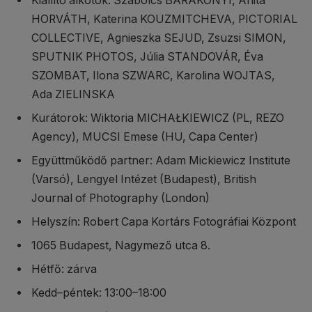
Kiállító alkotók: Szabolcs BARAKONYI, Anita
HORVÁTH, Katerina KOUZMITCHEVA, PICTORIAL
COLLECTIVE, Agnieszka SEJUD, Zsuzsi SIMON,
SPUTNIK PHOTOS, Júlia STANDOVÁR, Éva
SZOMBAT, Ilona SZWARC, Karolina WOJTAS,
Ada ZIELINSKA
Kurátorok: Wiktoria MICHAŁKIEWICZ (PL, REZO
Agency), MUCSI Emese (HU, Capa Center)
Együttműködő partner: Adam Mickiewicz Institute
(Varsó), Lengyel Intézet (Budapest), British
Journal of Photography (London)
Helyszín: Robert Capa Kortárs Fotográfiai Központ
1065 Budapest, Nagymező utca 8.
Hétfő: zárva
Kedd–péntek: 13:00–18:00