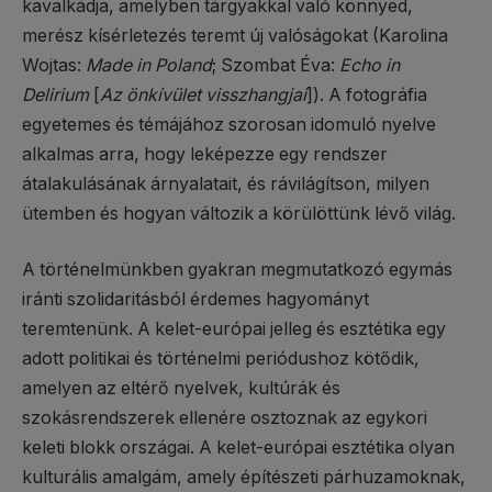
kavalkádja, amelyben tárgyakkal való könnyed,
merész kísérletezés teremt új valóságokat (Karolina
Wojtas:
Made in Poland
; Szombat Éva:
Echo in
Delirium
[
Az önkívület visszhangjai
]). A fotográfia
egyetemes és témájához szorosan idomuló nyelve
alkalmas arra, hogy leképezze egy rendszer
átalakulásának árnyalatait, és rávilágítson, milyen
ütemben és hogyan változik a körülöttünk lévő világ.
A történelmünkben gyakran megmutatkozó egymás
iránti szolidaritásból érdemes hagyományt
teremtenünk. A kelet-európai jelleg és esztétika egy
adott politikai és történelmi periódushoz kötődik,
amelyen az eltérő nyelvek, kultúrák és
szokásrendszerek ellenére osztoznak az egykori
keleti blokk országai. A kelet-európai esztétika olyan
kulturális amalgám, amely építészeti párhuzamoknak,