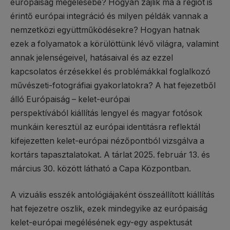
európaiság megélésébe? Hogyan zajlik ma a régiót is
érintő európai integráció és milyen példák vannak a
nemzetközi együttműködésekre? Hogyan hatnak
ezek a folyamatok a körülöttünk lévő világra, valamint
annak jelenségeivel, hatásaival és az ezzel
kapcsolatos érzésekkel és problémákkal foglalkozó
művészeti-fotográfiai gyakorlatokra? A hat fejezetből
álló Európaiság – kelet-európai
perspektívából kiállítás lengyel és magyar fotósok
munkáin keresztül az európai identitásra reflektál
kifejezetten kelet-európai nézőpontból vizsgálva a
kortárs tapasztalatokat. A tárlat 2025. február 13. és
március 30. között látható a Capa Központban.
A vizuális esszék antológiájaként összeállított kiállítás
hat fejezetre oszlik, ezek mindegyike az európaiság
kelet-európai megélésének egy-egy aspektusát