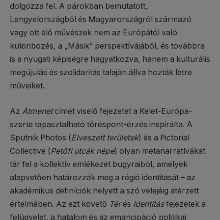
dolgozza fel. A párokban bemutatott,
Lengyelországból és Magyarországról származó
vagy ott élő művészek nem az Európától való
különbözés, a „Másik” perspektívájából, és továbbra
is a nyugati képiségre hagyatkozva, hanem a kulturális
megújulás és szolidaritás talaján állva hozták létre
műveiket.
Az
Átmenet
címet viselő fejezetet a Kelet-Európa-
szerte tapasztalható töréspont-érzés inspirálta. A
Sputnik Photos (
Elveszett területek
) és a Pictorial
Collective (
Petőfi utcák népe
) olyan metanarratívákat
tár fel a kollektív emlékezet bugyraiból, amelyek
alapvetően határozzák meg a régió identitását – az
akadémikus definíciók helyett a szó velejéig átérzett
értelmében. Az ezt követő
Tér
és
Identitás
fejezetek a
felügyelet, a hatalom és az emancipáció politikai