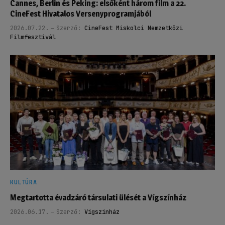
Cannes, Berlin és Peking: elsőként három film a 22.
CineFest Hivatalos Versenyprogramjából
2026.07.22.
Szerző:
CineFest Miskolci Nemzetközi
Filmfesztivál
KULTÚRA
Megtartotta évadzáró társulati ülését a Vígszínház
2026.06.17.
Szerző:
Vígszínház