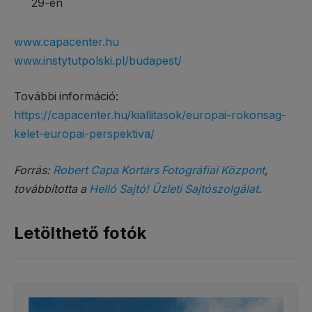
29-én
www.capacenter.hu
www.instytutpolski.pl/budapest/
További információ:
https://capacenter.hu/kiallitasok/europai-rokonsag-
kelet-europai-perspektiva/
Forrás:
Robert Capa Kortárs Fotográfiai Központ
,
továbbította a
Helló Sajtó! Üzleti Sajtószolgálat
.
Letölthető fotók