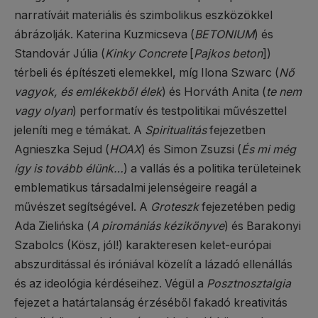
narratíváit materiális és szimbolikus eszközökkel
ábrázolják. Katerina Kuzmicseva (
BETONIUM
) és
Standovár Júlia (
Kinky Concrete
[
Pajkos beton
])
térbeli és építészeti elemekkel, míg Ilona Szwarc (
Nő
vagyok, és emlékekből élek
) és Horváth Anita (
te nem
vagy olyan
) performatív és testpolitikai művészettel
jeleníti meg e témákat. A
Spiritualitás
fejezetben
Agnieszka Sejud (
HOAX
) és Simon Zsuzsi (
És mi még
így is tovább élünk…
) a vallás és a politika területeinek
emblematikus társadalmi jelenségeire reagál a
művészet segítségével. A
Groteszk
fejezetében pedig
Ada Zielińska (
A piromániás kézikönyve
) és Barakonyi
Szabolcs (Kösz, jól!) karakteresen kelet-európai
abszurditással és iróniával közelít a lázadó ellenállás
és az ideológia kérdéseihez. Végül a
Posztnosztalgia
fejezet a határtalanság érzéséből fakadó kreativitás