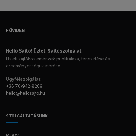
RÖVIDEN
Helló Sajtó! Üzleti Sajtószolgálat
Üzleti sajtóközlemények publikálása, terjesztése és
eredményességük mérése.
Ügyfélszolgálat
:
+36 70/942-8269
hello@hellosajto.hu
SZOLGÁLTATÁSUNK
Mi ez?