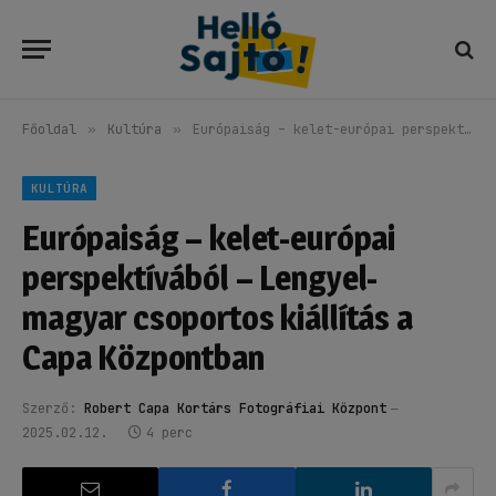
Főoldal
»
Kultúra
»
Európaiság – kelet-európai perspektívából – Lengyel-magyar csoportos kiállítás a Capa Központban
KULTÚRA
Európaiság – kelet-európai
perspektívából – Lengyel-
magyar csoportos kiállítás a
Capa Központban
Szerző:
Robert Capa Kortárs Fotográfiai Központ
2025.02.12.
4 perc