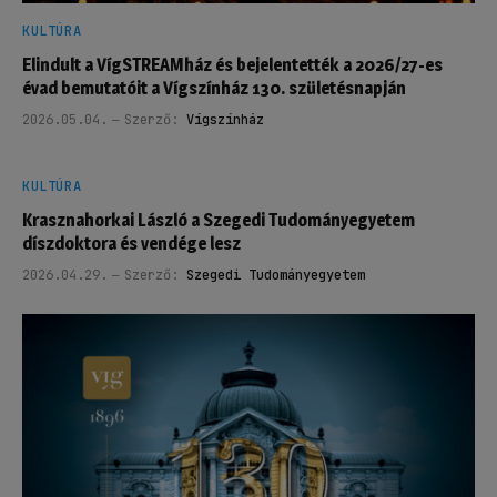
KULTÚRA
Elindult a VígSTREAMház és bejelentették a 2026/27-es
évad bemutatóit a Vígszínház 130. születésnapján
2026.05.04.
Szerző:
Vígszínház
KULTÚRA
Krasznahorkai László a Szegedi Tudományegyetem
díszdoktora és vendége lesz
2026.04.29.
Szerző:
Szegedi Tudományegyetem