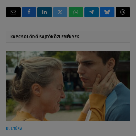
Email
Facebook
LinkedIn
Twitter
WhatsApp
Telegram
Bluesky
Threa
KAPCSOLÓDÓ SAJTÓKÖZLEMÉNYEK
KULTÚRA