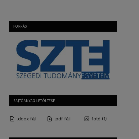
FORRÁS
SAJTÓANYAG LETÖLTÉSE
.docx fájl
.pdf fájl
fotó (1)