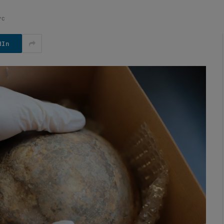
rc
dIn