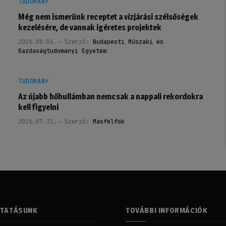
TUDOMÁNY
Még nem ismerünk receptet a vízjárási szélsőségek
kezelésére, de vannak ígéretes projektek
2026.08.04.
Szerző:
Budapesti Műszaki és
Gazdaságtudományi Egyetem
TUDOMÁNY
Az újabb hőhullámban nemcsak a nappali rekordokra
kell figyelni
2026.07.31.
Szerző:
Másfélfok
LTATÁSUNK
TOVÁBBI INFORMÁCIÓK