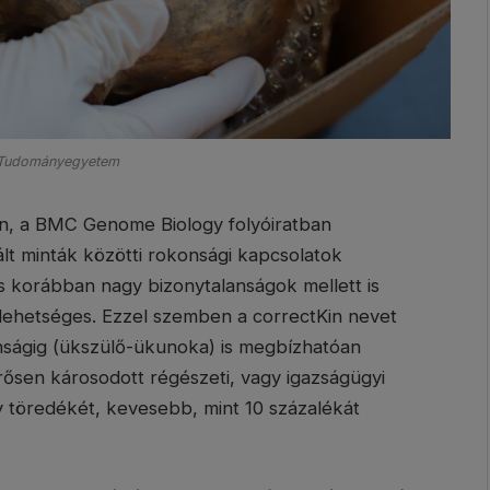
Tudományegyetem
an, a BMC Genome Biology folyóiratban
ált minták közötti rokonsági kapcsolatok
is korábban nagy bizonytalanságok mellett is
lehetséges. Ezzel szemben a correctKin nevet
nságig (ükszülő-ükunoka) is megbízhatóan
rősen károsodott régészeti, vagy igazságügyi
ly töredékét, kevesebb, mint 10 százalékát