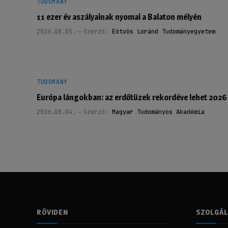
TUDOMÁNY
11 ezer év aszályainak nyomai a Balaton mélyén
2026.08.05.
Szerző:
Eötvös Loránd Tudományegyetem
TUDOMÁNY
Európa lángokban: az erdőtüzek rekordéve lehet 2026
2026.08.04.
Szerző:
Magyar Tudományos Akadémia
RÖVIDEN
SZOLGÁ