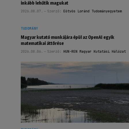
inkább lehűtik magukat
2026.08.07.
Szerző:
Eötvös Loránd Tudományegyetem
TUDOMÁNY
Magyar kutató munkájára épül az OpenAI egyik
matematikai áttörése
2026.08.06.
Szerző:
HUN-REN Magyar Kutatási Hálózat