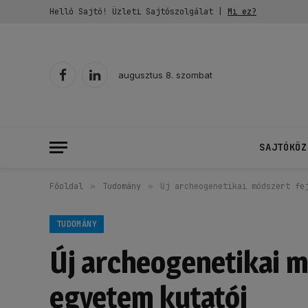
Helló Sajtó! Üzleti Sajtószolgálat |
Mi ez?
augusztus 8. szombat
Facebook
LinkedIn
SAJTÓKÖZ
Főoldal
»
Tudomány
»
Új archeogenetikai módszert fe
TUDOMÁNY
Új archeogenetikai mó
egyetem kutatói