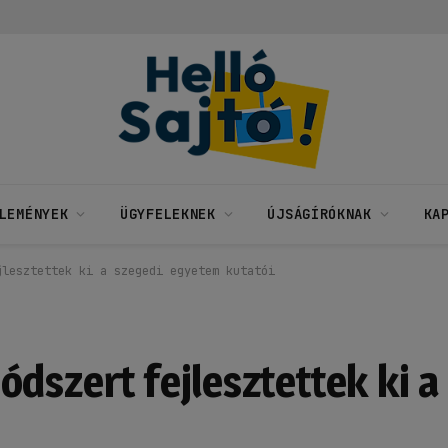
LEMÉNYEK
ÜGYFELEKNEK
ÚJSÁGÍRÓKNAK
KA
jlesztettek ki a szegedi egyetem kutatói
dszert fejlesztettek ki a