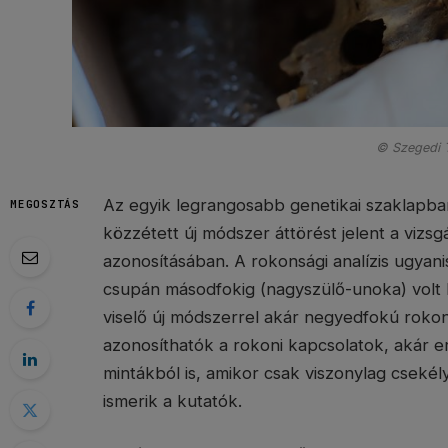
© Szegedi 
Az egyik legrangosabb genetikai szaklapb
MEGOSZTÁS
közzétett új módszer áttörést jelent a vizsg
azonosításában. A rokonsági analízis ugyan
csupán másodfokig (nagyszülő-unoka) volt 
viselő új módszerrel akár negyedfokú roko
azonosíthatók a rokoni kapcsolatok, akár e
mintákból is, amikor csak viszonylag cseké
ismerik a kutatók.