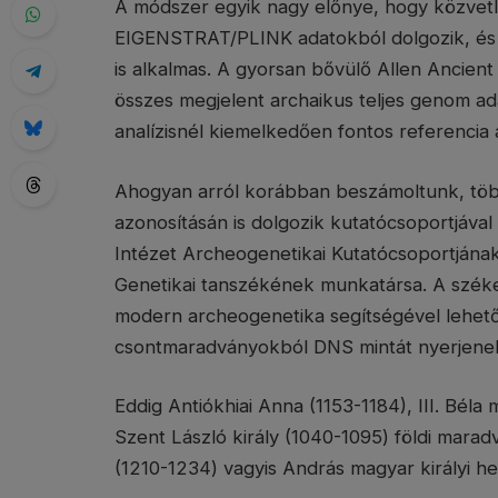
A módszer egyik nagy előnye, hogy közvetle
EIGENSTRAT/PLINK adatokból dolgozik, és a
is alkalmas. A gyorsan bővülő Allen Ancie
összes megjelent archaikus teljes genom ad
analízisnél kiemelkedően fontos referencia 
Ahogyan arról korábban beszámoltunk, töb
azonosításán is dolgozik kutatócsoportjáva
Intézet Archeogenetikai Kutatócsoportján
Genetikai tanszékének munkatársa. A széke
modern archeogenetika segítségével lehetős
csontmaradványokból DNS mintát nyerjenek 
Eddig Antiókhiai Anna (1153-1184), III. Béla
Szent László király (1040-1095) földi marad
(1210-1234) vagyis András magyar királyi her