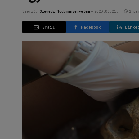
Szerző:
Szegedi Tudományegyetem
2023.03.21.
2 pe
Email
Facebook
Linke