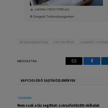
Letöltés (1600x1065 px)
© Szegedi Tudományegyetem
archeogenetika
correctKin
szegedi tudom
MEGOSZTÁS.
Email
Faceboo
KAPCSOLÓDÓ SAJTÓKÖZLEMÉNYEK
TUDOMÁNY
Nem csak a láz segíthet: a vírusfertőzött ebihalak