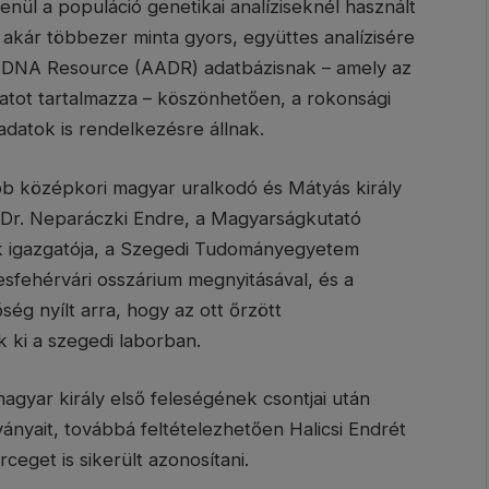
nül a populáció genetikai analíziseknél használt
kár többezer minta gyors, együttes analízisére
nt DNA Resource (AADR) adatbázisnak – amely az
atot tartalmazza – köszönhetően, a rokonsági
adatok is rendelkezésre állnak.
b középkori magyar uralkodó és Mátyás király
l Dr. Neparáczki Endre, a Magyarságkutató
ak igazgatója, a Szegedi Tudományegyetem
sfehérvári osszárium megnyitásával, és a
ég nyílt arra, hogy az ott őrzött
ki a szegedi laborban.
 magyar király első feleségének csontjai után
ványait, továbbá feltételezhetően Halicsi Endrét
ceget is sikerült azonosítani.