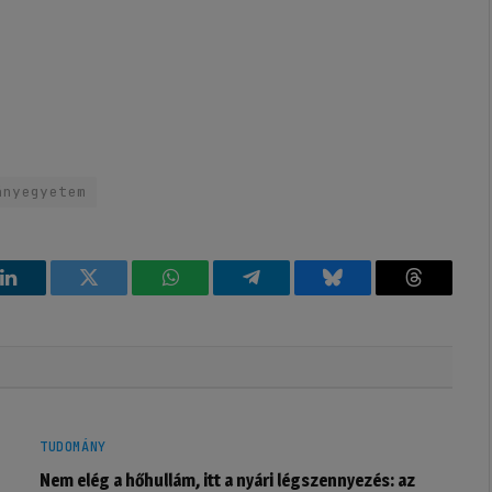
ányegyetem
k
LinkedIn
Twitter
WhatsApp
Telegram
Bluesky
Threads
TUDOMÁNY
Nem elég a hőhullám, itt a nyári légszennyezés: az