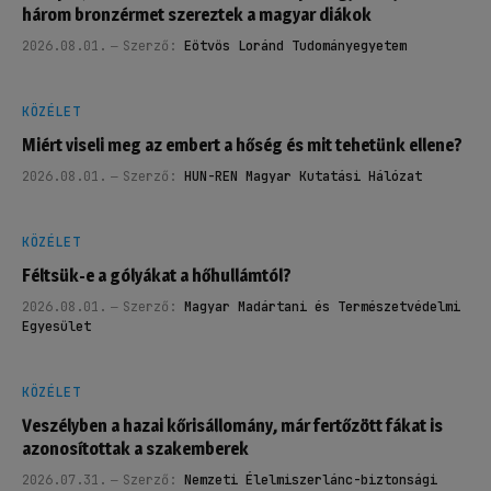
három bronzérmet szereztek a magyar diákok
2026.08.01.
Szerző:
Eötvös Loránd Tudományegyetem
KÖZÉLET
Miért viseli meg az embert a hőség és mit tehetünk ellene?
2026.08.01.
Szerző:
HUN-REN Magyar Kutatási Hálózat
KÖZÉLET
Féltsük-e a gólyákat a hőhullámtól?
2026.08.01.
Szerző:
Magyar Madártani és Természetvédelmi
Egyesület
KÖZÉLET
Veszélyben a hazai kőrisállomány, már fertőzött fákat is
azonosítottak a szakemberek
2026.07.31.
Szerző:
Nemzeti Élelmiszerlánc-biztonsági