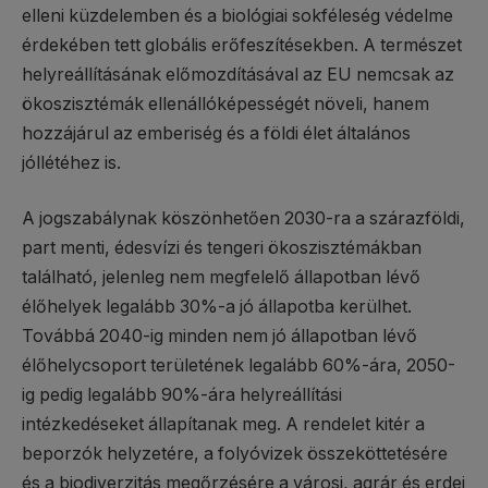
elleni küzdelemben és a biológiai sokféleség védelme
érdekében tett globális erőfeszítésekben. A természet
helyreállításának előmozdításával az EU nemcsak az
ökoszisztémák ellenállóképességét növeli, hanem
hozzájárul az emberiség és a földi élet általános
jóllétéhez is.
A jogszabálynak köszönhetően 2030-ra a szárazföldi,
part menti, édesvízi és tengeri ökoszisztémákban
található, jelenleg nem megfelelő állapotban lévő
élőhelyek legalább 30%-a jó állapotba kerülhet.
Továbbá 2040-ig minden nem jó állapotban lévő
élőhelycsoport területének legalább 60%-ára, 2050-
ig pedig legalább 90%-ára helyreállítási
intézkedéseket állapítanak meg. A rendelet kitér a
beporzók helyzetére, a folyóvizek összeköttetésére
és a biodiverzitás megőrzésére a városi, agrár és erdei