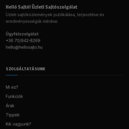
Helló Sajtó! Üzleti Sajtószolgálat
Üzleti sajtóközlemények publikálása, terjesztése és
eredményességük mérése.
Ügyfélszolgálat
:
+36 70/942-8269
hello@hellosajto.hu
SZOLGÁLTATÁSUNK
Mi ez?
Funkciók
Árak
Tippek
Kik vagyunk?