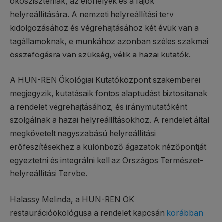
ökoszisztémák, az élőhelyek és a fajok
helyreállítására. A nemzeti helyreállítási terv
kidolgozásához és végrehajtásához két évük van a
tagállamoknak, e munkához azonban széles szakmai
összefogásra van szükség, vélik a hazai kutatók.
A HUN-REN Ökológiai Kutatóközpont szakemberei
megjegyzik, kutatásaik fontos alaptudást biztosítanak
a rendelet végrehajtásához, és iránymutatóként
szolgálnak a hazai helyreállításokhoz. A rendelet által
megkövetelt nagyszabású helyreállítási
erőfeszítésekhez a különböző ágazatok nézőpontját
egyeztetni és integrálni kell az Országos Természet-
helyreállítási Tervbe.
Halassy Melinda, a HUN-REN ÖK
restaurációökológusa a rendelet kapcsán
korábban