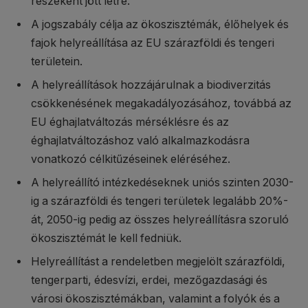
részeként jött létre.
A jogszabály célja az ökoszisztémák, élőhelyek és
fajok helyreállítása az EU szárazföldi és tengeri
területein.
A helyreállítások hozzájárulnak a biodiverzitás
csökkenésének megakadályozásához, továbbá az
EU éghajlatváltozás mérséklésre és az
éghajlatváltozáshoz való alkalmazkodásra
vonatkozó célkitűzéseinek eléréséhez.
A helyreállító intézkedéseknek uniós szinten 2030-
ig a szárazföldi és tengeri területek legalább 20%-
át, 2050-ig pedig az összes helyreállításra szoruló
ökoszisztémát le kell fedniük.
Helyreállítást a rendeletben megjelölt szárazföldi,
tengerparti, édesvízi, erdei, mezőgazdasági és
városi ökoszisztémákban, valamint a folyók és a