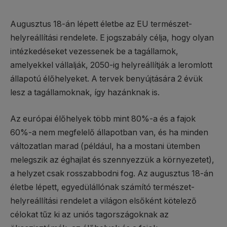
Augusztus 18-án lépett életbe az EU természet-
helyreállítási rendelete. E jogszabály célja, hogy olyan
intézkedéseket vezessenek be a tagállamok,
amelyekkel vállalják, 2050-ig helyreállítják a leromlott
állapotú élőhelyeket. A tervek benyújtására 2 évük
lesz a tagállamoknak, így hazánknak is.
Az európai élőhelyek több mint 80%-a és a fajok
60%-a nem megfelelő állapotban van, és ha minden
változatlan marad (például, ha a mostani ütemben
melegszik az éghajlat és szennyezzük a környezetet),
a helyzet csak rosszabbodni fog. Az augusztus 18-án
életbe lépett, egyedülállónak számító természet-
helyreállítási rendelet a világon elsőként kötelező
célokat tűz ki az uniós tagországoknak az