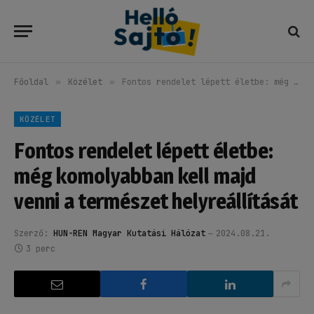
Főoldal
»
Közélet
»
Fontos rendelet lépett életbe: még komolyabban kell majd venni a természet helyreállítását
KÖZÉLET
Fontos rendelet lépett életbe:
még komolyabban kell majd
venni a természet helyreállítását
Szerző:
HUN-REN Magyar Kutatási Hálózat
2024.08.21.
3 perc