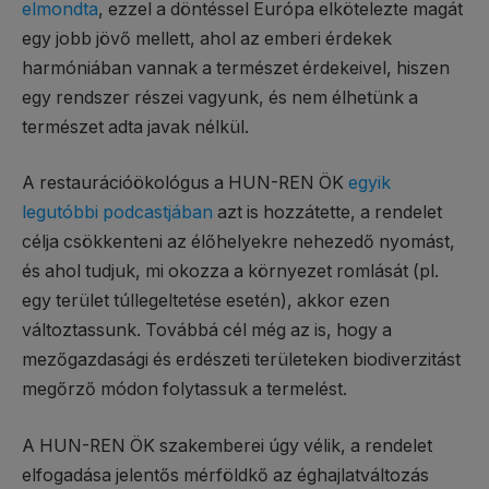
elmondta
, ezzel a döntéssel Európa elkötelezte magát
egy jobb jövő mellett, ahol az emberi érdekek
harmóniában vannak a természet érdekeivel, hiszen
egy rendszer részei vagyunk, és nem élhetünk a
természet adta javak nélkül.
A restaurációökológus a HUN-REN ÖK
egyik
legutóbbi podcastjában
azt is hozzátette, a rendelet
célja csökkenteni az élőhelyekre nehezedő nyomást,
és ahol tudjuk, mi okozza a környezet romlását (pl.
egy terület túllegeltetése esetén), akkor ezen
változtassunk. Továbbá cél még az is, hogy a
mezőgazdasági és erdészeti területeken biodiverzitást
megőrző módon folytassuk a termelést.
A HUN-REN ÖK szakemberei úgy vélik, a rendelet
elfogadása jelentős mérföldkő az éghajlatváltozás