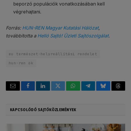
beporzó populációk vonatkozásában kell
végrehajtani.
Forrás:
HUN-REN Magyar Kutatási Hálózat
,
továbbította a
Helló Sajtó! Üzleti Sajtószolgálat
.
eu természet-helyreállítási rendelet
hun-ren ök
Email
Facebook
LinkedIn
Twitter
WhatsApp
Telegram
Bluesky
Threa
KAPCSOLÓDÓ SAJTÓKÖZLEMÉNYEK