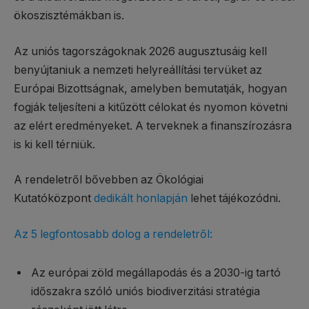
ökoszisztémákban is.
Az uniós tagországoknak 2026 augusztusáig kell
benyújtaniuk a nemzeti helyreállítási tervüket az
Európai Bizottságnak, amelyben bemutatják, hogyan
fogják teljesíteni a kitűzött célokat és nyomon követni
az elért eredményeket. A terveknek a finanszírozásra
is ki kell térniük.
A rendeletről bővebben az Ökológiai
Kutatóközpont
dedikált honlapján
lehet tájékozódni.
Az 5 legfontosabb dolog a rendeletről:
Az európai zöld megállapodás és a 2030-ig tartó
időszakra szóló uniós biodiverzitási stratégia