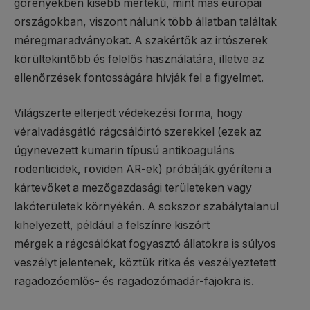
görényekben kisebb mértékű, mint más európai
országokban, viszont nálunk több állatban találtak
méregmaradványokat. A szakértők az irtószerek
körültekintőbb és felelős használatára, illetve az
ellenőrzések fontosságára hívják fel a figyelmet.
Világszerte elterjedt védekezési forma, hogy
véralvadásgátló rágcsálóirtó szerekkel (ezek az
úgynevezett kumarin típusú antikoaguláns
rodenticidek, röviden AR-ek) próbálják gyéríteni a
kártevőket a mezőgazdasági területeken vagy
lakóterületek környékén. A sokszor szabálytalanul
kihelyezett, például a felszínre kiszórt
mérgek a rágcsálókat fogyasztó állatokra is súlyos
veszélyt jelentenek, köztük ritka és veszélyeztetett
ragadozóemlős- és ragadozómadár-fajokra is.