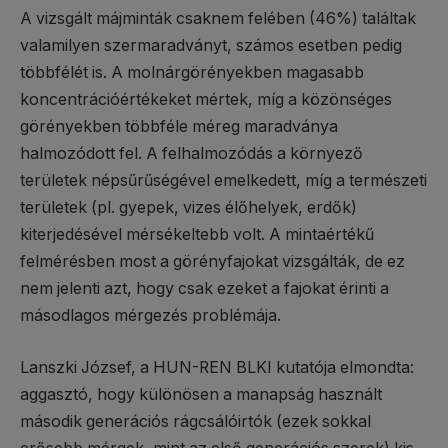
A vizsgált májminták csaknem felében (46%) találtak
valamilyen szermaradványt, számos esetben pedig
többfélét is. A molnárgörényekben magasabb
koncentrációértékeket mértek, míg a közönséges
görényekben többféle méreg maradványa
halmozódott fel. A felhalmozódás a környező
területek népsűrűségével emelkedett, míg a természeti
területek (pl. gyepek, vizes élőhelyek, erdők)
kiterjedésével mérsékeltebb volt. A mintaértékű
felmérésben most a görényfajokat vizsgálták, de ez
nem jelenti azt, hogy csak ezeket a fajokat érinti a
másodlagos mérgezés problémája.
Lanszki József, a HUN-REN BLKI kutatója elmondta:
aggasztó, hogy különösen a manapság használt
második generációs rágcsálóirtók (ezek sokkal