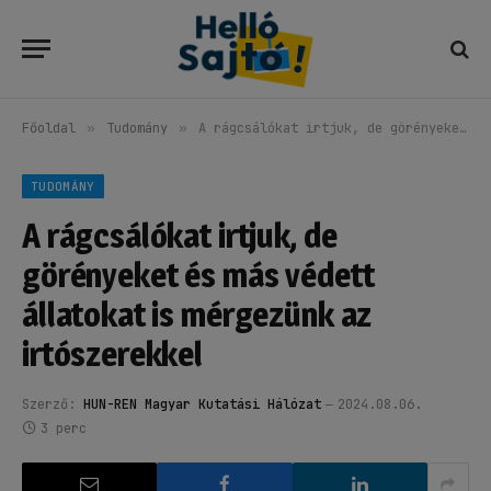
Főoldal
»
Tudomány
»
A rágcsálókat irtjuk, de görényeket és más védett állatokat is mérgezünk az irtószerekkel
TUDOMÁNY
A rágcsálókat irtjuk, de
görényeket és más védett
állatokat is mérgezünk az
irtószerekkel
Szerző:
HUN-REN Magyar Kutatási Hálózat
2024.08.06.
3 perc