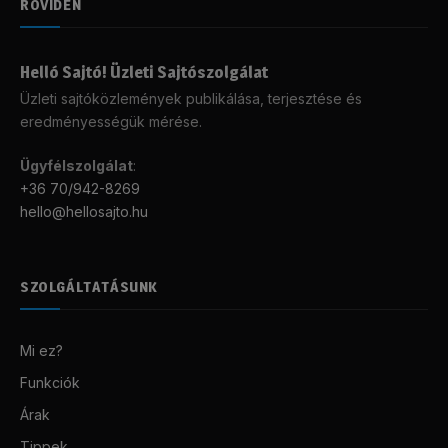
RÖVIDEN
Helló Sajtó! Üzleti Sajtószolgálat
Üzleti sajtóközlemények publikálása, terjesztése és
eredményességük mérése.
Ügyfélszolgálat
:
+36 70/942-8269
hello@hellosajto.hu
SZOLGÁLTATÁSUNK
Mi ez?
Funkciók
Árak
Tippek