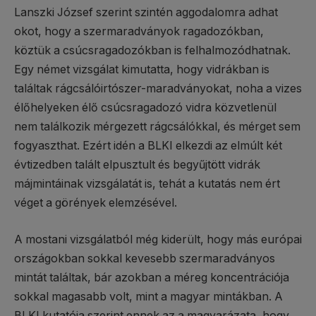
Lanszki József szerint szintén aggodalomra adhat
okot, hogy a szermaradványok ragadozókban,
köztük a csúcsragadozókban is felhalmozódhatnak.
Egy német vizsgálat kimutatta, hogy vidrákban is
találtak rágcsálóirtószer-maradványokat, noha a vizes
élőhelyeken élő csúcsragadozó vidra közvetlenül
nem találkozik mérgezett rágcsálókkal, és mérget sem
fogyaszthat. Ezért idén a BLKI elkezdi az elmúlt két
évtizedben talált elpusztult és begyűjtött vidrák
májmintáinak vizsgálatát is, tehát a kutatás nem ért
véget a görények elemzésével.
A mostani vizsgálatból még kiderült, hogy más európai
országokban sokkal kevesebb szermaradványos
mintát találtak, bár azokban a méreg koncentrációja
sokkal magasabb volt, mint a magyar mintákban. A
BLKI kutatója szerint ennek az a magyarázata, hogy