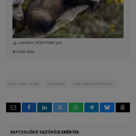
Letöltés (1920x1080 px)
© HUN-REN
hun-ren blki
kutatás
rágcsálóirtószer
Email
Facebook
LinkedIn
Twitter
WhatsApp
Telegram
Bluesky
Threa
KAPCSOLÓDÓ SAJTÓKÖZLEMÉNYEK