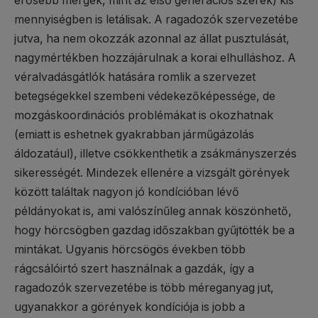
erősebb mérgek, mint az első generációs szerek) kis
mennyiségben is letálisak. A ragadozók szervezetébe
jutva, ha nem okozzák azonnal az állat pusztulását,
nagymértékben hozzájárulnak a korai elhulláshoz. A
véralvadásgátlók hatására romlik a szervezet
betegségekkel szembeni védekezőképessége, de
mozgáskoordinációs problémákat is okozhatnak
(emiatt is eshetnek gyakrabban járműgázolás
áldozatául), illetve csökkenthetik a zsákmányszerzés
sikerességét. Mindezek ellenére a vizsgált görények
között találtak nagyon jó kondícióban lévő
példányokat is, ami valószínűleg annak köszönhető,
hogy hörcsögben gazdag időszakban gyűjtötték be a
mintákat. Ugyanis hörcsögös években több
rágcsálóirtó szert használnak a gazdák, így a
ragadozók szervezetébe is több méreganyag jut,
ugyanakkor a görények kondíciója is jobb a