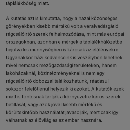
táplálékbőség miatt.
A kutatás azt is kimutatta, hogy a hazai közönséges
görényekben kisebb mértékű volt a véralvadásgátló
rágcsálóirtó szerek felhalmozódása, mint más európai
országokban, azonban e mérgek a táplálékhálózatba
bejutva kis mennyiségben is károsak az élőlényekre.
Ugyanakkor házi kedvenceink is veszélyben lehetnek,
mivel nemcsak mezőgazdasági területeken, hanem
lakóházaknál, közintézményeknél is nem egy
rágcsálóirtó dobozzal találkozhatunk, ráadásul
sokszor felelőtlenül helyezik ki azokat. A kutatók ezek
miatt is fontosnak tartják a környezetre káros szerek
betiltását, vagy azok jóval kisebb mértékű és
körültekintőbb használatát javasolják, mert csak így
válhatnak az élővilág és az ember hasznára.