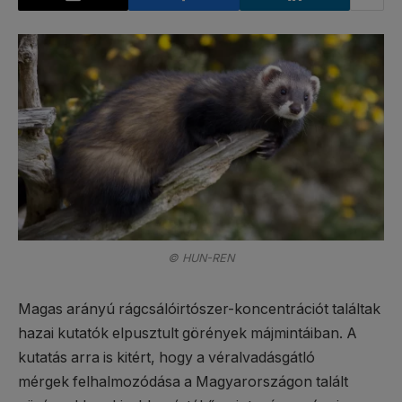
© HUN-REN
Magas arányú rágcsálóirtószer-koncentrációt találtak
hazai kutatók elpusztult görények májmintáiban. A
kutatás arra is kitért, hogy a véralvadásgátló
mérgek felhalmozódása a Magyarországon talált