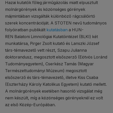
Hazai kutatók főleg járműgázolás miatt elpusztult
molnárgörények és közönséges görények
májmintáiban vizsgálták különböző rágcsálóirtó
szerek koncentrációját. A STOTEN nevű tudományos
folyóiratban publikált
kutatásban
a HUN-
REN Balatoni Limnológiai Kutatóintézet (BLKI) két
munkatársa, Pirger Zsolt kutató és Lanszki József
társ-témavezető vett részt, Szapu Julianna
doktorandusz, megosztott elsőszerző (Eötvös Loránd
Tudományegyetem), Cserkész Tamás (Magyar
Természettudományi Múzeum) megosztott
elsőszerző és társ-témavezető, illetve Kiss Csaba
(Eszterházy Károly Katolikus Egyetem) kutató mellett.
A molnárgörények esetében hasonló vizsgálat még
nem készült, míg a közönséges görényeknél ez volt
az első Közép-Európában.