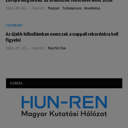
Európa lángokban: az erdőtüzek rekordéve lehet 2026
2026.08.04.
Szerző:
Magyar Tudományos Akadémia
TUDOMÁNY
Az újabb hőhullámban nemcsak a nappali rekordokra kell
figyelni
2026.07.31.
Szerző:
Másfélfok
FORRÁS