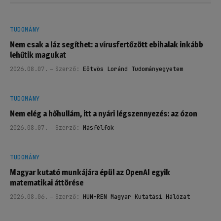
TUDOMÁNY
Nem csak a láz segíthet: a vírusfertőzött ebihalak inkább
lehűtik magukat
2026.08.07.
Szerző:
Eötvös Loránd Tudományegyetem
TUDOMÁNY
Nem elég a hőhullám, itt a nyári légszennyezés: az ózon
2026.08.07.
Szerző:
Másfélfok
TUDOMÁNY
Magyar kutató munkájára épül az OpenAI egyik
matematikai áttörése
2026.08.06.
Szerző:
HUN-REN Magyar Kutatási Hálózat