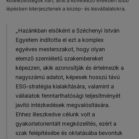
kötelezettségük van, amit a következő években több
lépésben kiterjesztenek a közép- és kisvállalatokra.
„Hazánkban elsőként a Széchenyi István
Egyetem indította el ezt a komplex
egyéves mesterszakot, hogy olyan
elemző szemléletű szakembereket
képezzen, akik azonosítják és értelmezik a
nagyszámú adatot, képesek hosszú távú
ESG-stratégia kialakítására, valamint a
vállalatok fenntarthatósági teljesítményét
javító intézkedések megvalósítására.
Ehhez illeszkedve célunk volt a
gyakorlatorientált megközelítés, ezért a
szak felépítésébe és oktatásába bevontuk