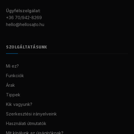
Ügyfélszolgálat
:
+36 70/942-8269
hello@hellosajto.hu
SZOLGÁLTATÁSUNK
Mi ez?
Funkciók
Árak
Tippek
Kik vagyunk?
Szerkesztési irányelveink
Használati útmutatók
Mit kínálunk az újságíróknak?