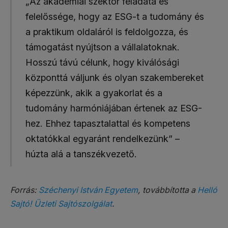
„Az akadémiai szektor feladata és
felelőssége, hogy az ESG-t a tudomány és
a praktikum oldaláról is feldolgozza, és
támogatást nyújtson a vállalatoknak.
Hosszú távú célunk, hogy kiválósági
központtá váljunk és olyan szakembereket
képezzünk, akik a gyakorlat és a
tudomány harmóniájában értenek az ESG-
hez. Ehhez tapasztalattal és kompetens
oktatókkal egyaránt rendelkezünk” –
húzta alá a tanszékvezető.
Forrás:
Széchenyi István Egyetem
, továbbította a
Helló
Sajtó! Üzleti Sajtószolgálat
.