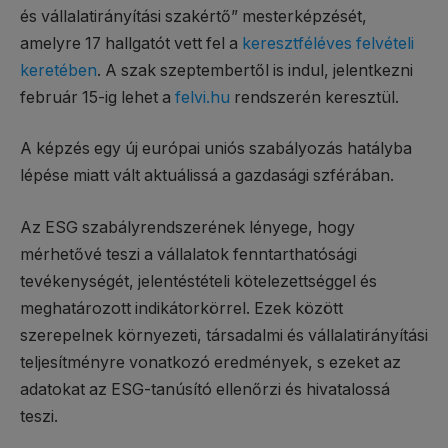
és vállalatirányítási szakértő” mesterképzését,
amelyre 17 hallgatót vett fel a
keresztféléves felvételi
keretében
. A szak szeptembertől is indul, jelentkezni
február 15-ig lehet a
felvi.hu
rendszerén keresztül.
A képzés egy új európai uniós szabályozás hatályba
lépése miatt vált aktuálissá a gazdasági szférában.
Az ESG szabályrendszerének lényege, hogy
mérhetővé teszi a vállalatok fenntarthatósági
tevékenységét, jelentéstételi kötelezettséggel és
meghatározott indikátorkörrel. Ezek között
szerepelnek környezeti, társadalmi és vállalatirányítási
teljesítményre vonatkozó eredmények, s ezeket az
adatokat az ESG-tanúsító ellenőrzi és hivatalossá
teszi.