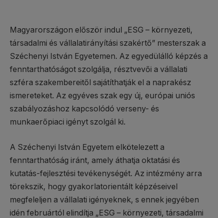
Magyarországon először indul „ESG – környezeti,
társadalmi és vállalatirányítási szakértő” mesterszak a
Széchenyi István Egyetemen. Az egyedülálló képzés a
fenntarthatóságot szolgálja, résztvevői a vállalati
szféra szakembereitől sajátíthatják el a naprakész
ismereteket. Az egyéves szak egy új, európai uniós
szabályozáshoz kapcsolódó verseny- és
munkaerőpiaci igényt szolgál ki.
A Széchenyi István Egyetem elkötelezett a
fenntarthatóság iránt, amely áthatja oktatási és
kutatás-fejlesztési tevékenységét. Az intézmény arra
törekszik, hogy gyakorlatorientált képzéseivel
megfeleljen a vállalati igényeknek, s ennek jegyében
idén februártól elindítja „ESG – környezeti, társadalmi