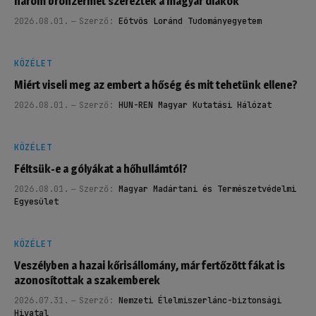
három bronzérmet szereztek a magyar diákok
2026.08.01.
Szerző:
Eötvös Loránd Tudományegyetem
KÖZÉLET
Miért viseli meg az embert a hőség és mit tehetünk ellene?
2026.08.01.
Szerző:
HUN-REN Magyar Kutatási Hálózat
KÖZÉLET
Féltsük-e a gólyákat a hőhullámtól?
2026.08.01.
Szerző:
Magyar Madártani és Természetvédelmi
Egyesület
KÖZÉLET
Veszélyben a hazai kőrisállomány, már fertőzött fákat is
azonosítottak a szakemberek
2026.07.31.
Szerző:
Nemzeti Élelmiszerlánc-biztonsági
Hivatal