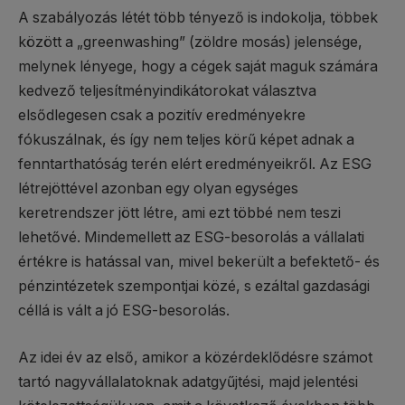
A szabályozás létét több tényező is indokolja, többek
között a „greenwashing” (zöldre mosás) jelensége,
melynek lényege, hogy a cégek saját maguk számára
kedvező teljesítményindikátorokat választva
elsődlegesen csak a pozitív eredményekre
fókuszálnak, és így nem teljes körű képet adnak a
fenntarthatóság terén elért eredményeikről. Az ESG
létrejöttével azonban egy olyan egységes
keretrendszer jött létre, ami ezt többé nem teszi
lehetővé. Mindemellett az ESG-besorolás a vállalati
értékre is hatással van, mivel bekerült a befektető- és
pénzintézetek szempontjai közé, s ezáltal gazdasági
céllá is vált a jó ESG-besorolás.
Az idei év az első, amikor a közérdeklődésre számot
tartó nagyvállalatoknak adatgyűjtési, majd jelentési