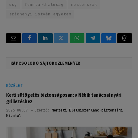
esg
fenntarthatóság
mesterszak
széchenyi istván egyetem
Email
Facebook
LinkedIn
Twitter
WhatsApp
Telegram
Bluesky
Threa
KAPCSOLÓDÓ SAJTÓKÖZLEMÉNYEK
KÖZÉLET
Kerti sütögetés biztonságosan: a Nébih tanácsai nyári
grillezéshez
2026.08.07.
Szerző:
Nemzeti Élelmiszerlánc-biztonsági
Hivatal