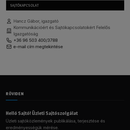
SAJTÓKAPCSOLAT
Hancz Gábor, igazgató
Kommunikációért és Sajtókapcsolatokért Felelős
Igazgatóság
+36 96 503 400/3788
e-mail cím megtekintése
RÖVIDEN
Helló Sajtó! Üzleti Sajtószolgálat
Üzleti sajtóközlemények publikálása, terjesztése és
eredményességük mérése.