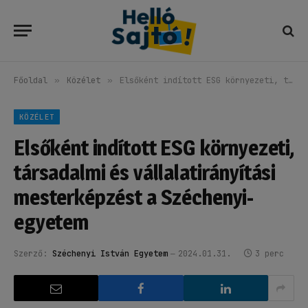
Főoldal
»
Közélet
»
Elsőként indított ESG környezeti, társadalmi és vállalatirányítási mesterképzést a Széchenyi-egyetem
KÖZÉLET
Elsőként indított ESG környezeti,
társadalmi és vállalatirányítási
mesterképzést a Széchenyi-
egyetem
Szerző:
Széchenyi István Egyetem
2024.01.31.
3 perc