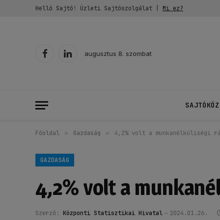
Helló Sajtó! Üzleti Sajtószolgálat |
Mi ez?
augusztus 8. szombat
Facebook
LinkedIn
SAJTÓKÖZ
Főoldal
»
Gazdaság
»
4,2% volt a munkanélküliségi r
GAZDASÁG
4,2% volt a munkanél
Szerző:
Központi Statisztikai Hivatal
2024.01.26.