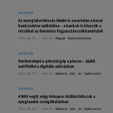
GAZDASÁG
Az energiakorlátozás idején is zavartalan a hazai
bankszektor működése – a bankok is kiveszik a
részüket az önkéntes fogyasztáscsökkentésből
2026.08.07.
Szerző:
Magyar Bankszövetség
GAZDASÁG
Hardveralapú e-pénztárgép a piacon – újabb
mérföldkő a digitális adózásban
2026.08.07.
Szerző:
Nemzeti Adó- és Vámhivatal
GAZDASÁG
A NAV segít: négy hónapos átállási időszak a
nyugtaadat-szolgáltatásban
2026.08.05.
Szerző:
Nemzeti Adó- és Vámhivatal