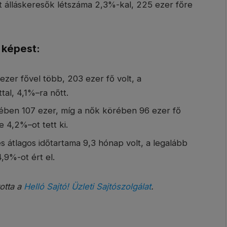
ott álláskeresők létszáma 2,3%-kal, 225 ezer főre
 képest:
er fővel több, 203 ezer fő volt, a
tal, 4,1%–ra nőtt.
tében 107 ezer, míg a nők körében 96 ezer fő
ve 4,2%–ot tett ki.
 átlagos időtartama 9,3 hónap volt, a legalább
,9%-ot ért el.
totta a
Helló Sajtó! Üzleti Sajtószolgálat
.