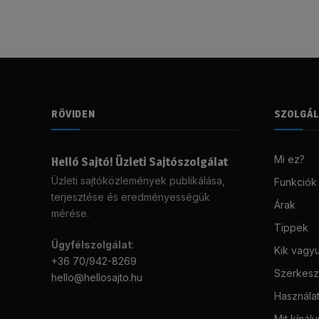
RÖVIDEN
SZOLGÁ
Mi ez?
Helló Sajtó! Üzleti Sajtószolgálat
Üzleti sajtóközlemények publikálása,
Funkciók
terjesztése és eredményességük
Árak
mérése.
Tippek
Ügyfélszolgálat
:
Kik vagy
+36 70/942-8269
Szerkeszt
hello@hellosajto.hu
Használat
Mit kínál