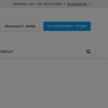
Kérdésed van?
+36 70/942-8269
|
Ügyfélportál
»
HÍRLEVELET KÉREK
SAJTÓKÖZLEMÉNYT KÜLDÖK
PCSOLAT