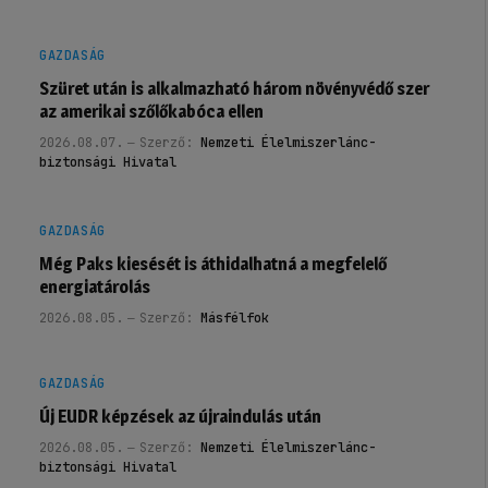
GAZDASÁG
Szüret után is alkalmazható három növényvédő szer
az amerikai szőlőkabóca ellen
2026.08.07.
Szerző:
Nemzeti Élelmiszerlánc-
biztonsági Hivatal
GAZDASÁG
Még Paks kiesését is áthidalhatná a megfelelő
energiatárolás
2026.08.05.
Szerző:
Másfélfok
GAZDASÁG
Új EUDR képzések az újraindulás után
2026.08.05.
Szerző:
Nemzeti Élelmiszerlánc-
biztonsági Hivatal