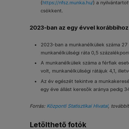
(
https://nfsz.munka.hu/
) a nyilvántart
csökkent.
2023-ban az egy évvel korábbihoz
2023-ban a munkanélküliek száma 27 ez
munkanélküliségi ráta 0,5 százalékpont
A munkanélküliek száma a férfiak ese
volt, munkanélküliségi rátájuk 4,1, illet
Az év egészét tekintve a munkakeresés
egy éve állást keresők aránya pedig 34
Forrás:
Központi Statisztikai Hivatal
, továbbí
Letölthető fotók