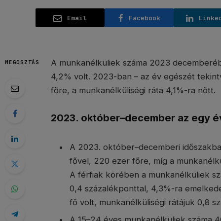
Email
Facebook
Linke
A munkanélküliek száma 2023 decemberében
MEGOSZTÁS
4,2% volt. 2023-ban – az év egészét tekin
főre, a munkanélküliségi ráta 4,1%-ra nőtt.
2023. október–december az egy év
A 2023. október–decemberi időszakba
fővel, 220 ezer főre, míg a munkanélkü
A férfiak körében a munkanélküliek szá
0,4 százalékponttal, 4,3%-ra emelked
fő volt, munkanélküliségi rátájuk 0,8 
A 15–24 éves munkanélküliek száma 46 