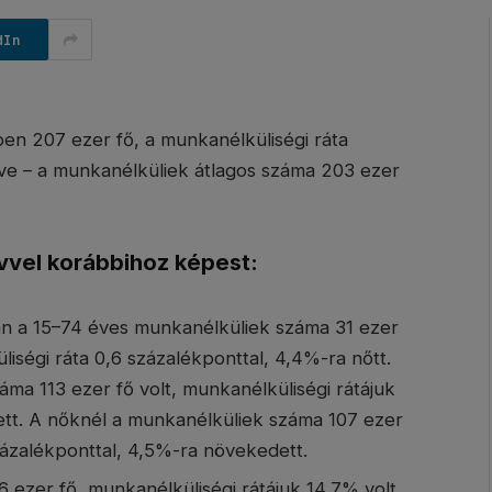
dIn
 207 ezer fő, a munkanélküliségi ráta
tve – a munkanélküliek átlagos száma 203 ezer
vel korábbihoz képest:
n a 15–74 éves munkanélküliek száma 31 ezer
liségi ráta 0,6 százalékponttal, 4,4%-ra nőtt.
ma 113 ezer fő volt, munkanélküliségi rátájuk
ett. A nőknél a munkanélküliek száma 107 ezer
százalékponttal, 4,5%-ra növekedett.
ezer fő, munkanélküliségi rátájuk 14,7% volt.