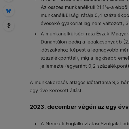
Az összes munkanélküli 21,1%-a ebből 
munkanélküliségi rátája 0,4 százalékp
éveseké gyakorlatilag nem változott, 3,
A munkanélküliségi ráta Észak-Magyar
Dunántúlon pedig a legalacsonyabb (2,
időszakához képest a legnagyobb mért
százalékponttal), míg a legkisebb em
jellemezte (egyaránt 0,2 százalékpont)
A munkakeresés átlagos időtartama 9,3 hón
egy éve keresett állást.
2023. december végén az egy évve
A Nemzeti Foglalkoztatási Szolgálat adm