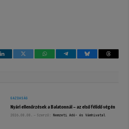
k
LinkedIn
Twitter
WhatsApp
Telegram
Bluesky
Threads
GAZDASÁG
Nyári ellenőrzések a Balatonnál – az első félidő végén
2026.08.08.
Szerző:
Nemzeti Adó- és Vámhivatal