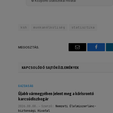
© Központi Statisztikai Hivatal
ksh
munkanélküliség
statisztika
MEGOSZTÁS.
Email
Faceboo
KAPCSOLÓDÓ SAJTÓKÖZLEMÉNYEK
GAZDASÁG
Újabb vármegyében jelent meg a kőrisrontó
karcsúdíszbogár
2026.08.08.
Szerző:
Nemzeti Élelmiszerlánc-
biztonsági Hivatal