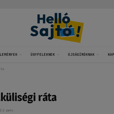
LEMÉNYEK
ÜGYFELEKNEK
ÚJSÁGÍRÓKNAK
KA
áta
küliségi ráta
2 perc