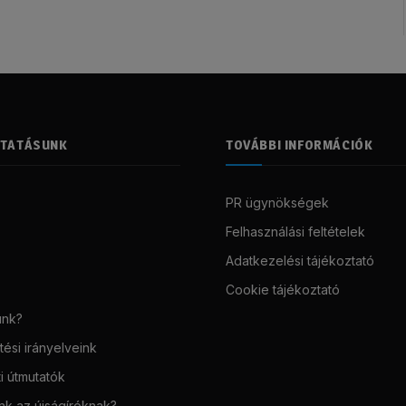
LTATÁSUNK
TOVÁBBI INFORMÁCIÓK
PR ügynökségek
Felhasználási feltételek
Adatkezelési tájékoztató
Cookie tájékoztató
unk?
ési irányelveink
i útmutatók
unk az újságíróknak?