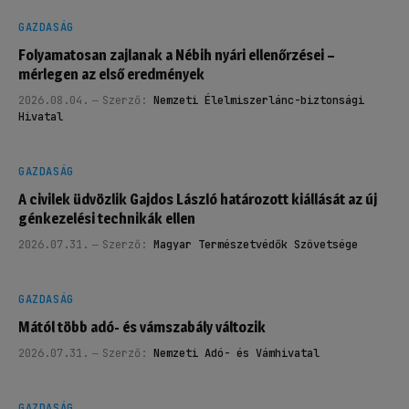
GAZDASÁG
Folyamatosan zajlanak a Nébih nyári ellenőrzései –
mérlegen az első eredmények
2026.08.04.
Szerző:
Nemzeti Élelmiszerlánc-biztonsági
Hivatal
GAZDASÁG
A civilek üdvözlik Gajdos László határozott kiállását az új
génkezelési technikák ellen
2026.07.31.
Szerző:
Magyar Természetvédők Szövetsége
GAZDASÁG
Mától több adó- és vámszabály változik
2026.07.31.
Szerző:
Nemzeti Adó- és Vámhivatal
GAZDASÁG