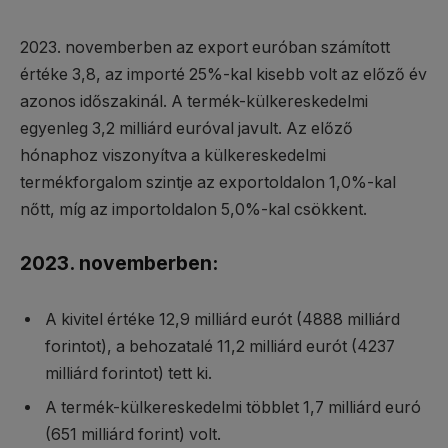
2023. novemberben az export euróban számított
értéke 3,8, az importé 25%-kal kisebb volt az előző év
azonos időszakinál. A termék-külkereskedelmi
egyenleg 3,2 milliárd euróval javult. Az előző
hónaphoz viszonyítva a külkereskedelmi
termékforgalom szintje az exportoldalon 1,0%-kal
nőtt, míg az importoldalon 5,0%-kal csökkent.
2023. novemberben:
A kivitel értéke 12,9 milliárd eurót (4888 milliárd
forintot), a behozatalé 11,2 milliárd eurót (4237
milliárd forintot) tett ki.
A termék-külkereskedelmi többlet 1,7 milliárd euró
(651 milliárd forint) volt.