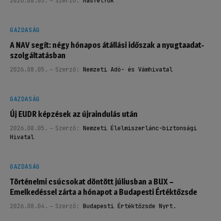
2026.08.05.
Szerző:
Másfélfok
GAZDASÁG
A NAV segít: négy hónapos átállási időszak a nyugtaadat-
szolgáltatásban
2026.08.05.
Szerző:
Nemzeti Adó- és Vámhivatal
GAZDASÁG
Új EUDR képzések az újraindulás után
2026.08.05.
Szerző:
Nemzeti Élelmiszerlánc-biztonsági
Hivatal
GAZDASÁG
Történelmi csúcsokat döntött júliusban a BUX –
Emelkedéssel zárta a hónapot a Budapesti Értéktőzsde
2026.08.04.
Szerző:
Budapesti Értéktőzsde Nyrt.