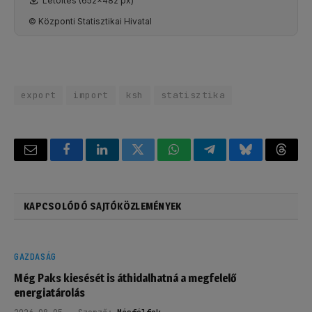
Letöltés (652x482 px)
© Központi Statisztikai Hivatal
export
import
ksh
statisztika
Email
Facebook
LinkedIn
Twitter
WhatsApp
Telegram
Bluesky
Threa
KAPCSOLÓDÓ SAJTÓKÖZLEMÉNYEK
GAZDASÁG
Még Paks kiesését is áthidalhatná a megfelelő
energiatárolás