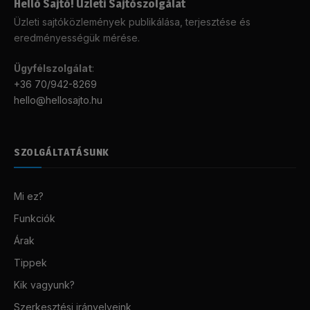
Helló Sajtó! Üzleti Sajtószolgálat
Üzleti sajtóközlemények publikálása, terjesztése és
eredményességük mérése.
Ügyfélszolgálat
:
+36 70/942-8269
hello@hellosajto.hu
SZOLGÁLTATÁSUNK
Mi ez?
Funkciók
Árak
Tippek
Kik vagyunk?
Szerkesztési irányelveink