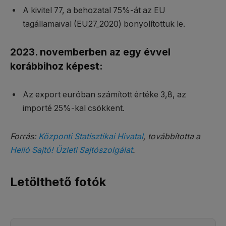
A kivitel 77, a behozatal 75%-át az EU
tagállamaival (EU27_2020) bonyolítottuk le.
2023. novemberben az egy évvel
korábbihoz képest:
Az export euróban számított értéke 3,8, az
importé 25%-kal csökkent.
Forrás:
Központi Statisztikai Hivatal
, továbbította a
Helló Sajtó! Üzleti Sajtószolgálat
.
Letölthető fotók