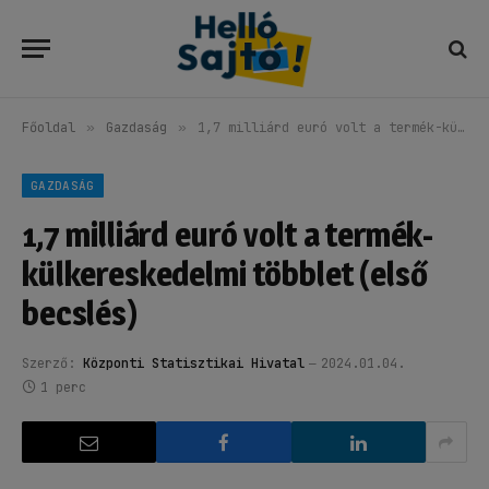
Főoldal
»
Gazdaság
»
1,7 milliárd euró volt a termék-külkereskedelmi többlet (első becslés)
GAZDASÁG
1,7 milliárd euró volt a termék-
külkereskedelmi többlet (első
becslés)
Szerző:
Központi Statisztikai Hivatal
2024.01.04.
1 perc