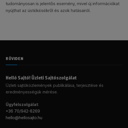
tudományosan is jelentős esemény, mivel új információkat
nyújthat az üstökösökről és azok hatásairól.
RÖVIDEN
Helló Sajtó! Üzleti Sajtószolgálat
Üzleti sajtóközlemények publikálása, terjesztése és
eredményességük mérése.
Ügyfélszolgálat
:
+36 70/942-8269
hello@hellosajto.hu