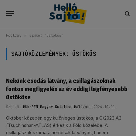
Főoldal
»
Címke: "üstökös"
SAJTÓKÖZLEMÉNYEK:
ÜSTÖKÖS
Nekünk csodás látvány, a csillagászoknak
fontos megfigyelés az év eddigi legfényesebb
üstököse
Szerző:
HUN-REN Magyar Kutatási Hálózat
2024.10.11.
Október közepén egy különleges üstökös, a C/2023 A3
(Tsuchinshan-ATLAS) érkezik a Föld közelébe. A
csillagászok számára nemcsak látványos, hanem