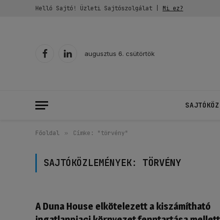
Helló Sajtó! Üzleti Sajtószolgálat |
Mi ez?
augusztus 6. csütörtök
Facebook
LinkedIn
SAJTÓKÖZ
Főoldal
»
Címke: "törvény"
SAJTÓKÖZLEMÉNYEK:
TÖRVÉNY
A Duna House elkötelezett a kiszámítható
ingatlanpiaci környezet fenntartása mellett