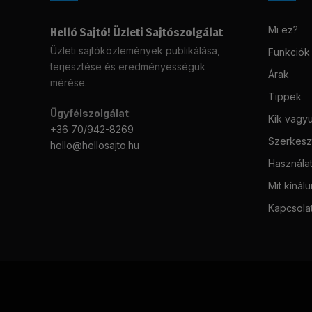
Mi ez?
Helló Sajtó! Üzleti Sajtószolgálat
Üzleti sajtóközlemények publikálása,
Funkciók
terjesztése és eredményességük
Árak
mérése.
Tippek
Ügyfélszolgálat
:
Kik vagy
+36 70/942-8269
Szerkeszt
hello@hellosajto.hu
Használat
Mit kínál
Kapcsola