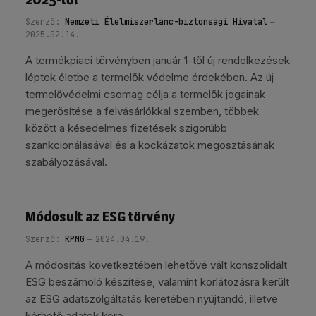
Szerző:
Nemzeti Élelmiszerlánc-biztonsági Hivatal
2025.02.14.
A termékpiaci törvényben január 1-től új rendelkezések
léptek életbe a termelők védelme érdekében. Az új
termelővédelmi csomag célja a termelők jogainak
megerősítése a felvásárlókkal szemben, többek
között a késedelmes fizetések szigorúbb
szankcionálásával és a kockázatok megosztásának
szabályozásával.
Módosult az ESG törvény
Szerző:
KPMG
2024.04.19.
A módosítás következtében lehetővé vált konszolidált
ESG beszámoló készítése, valamint korlátozásra került
az ESG adatszolgáltatás keretében nyújtandó, illetve
kérhető adatok köre.