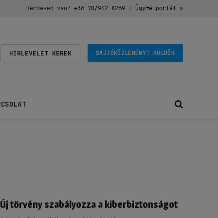
Kérdésed van?
+36 70/942-8269
|
Ügyfélportál
»
HÍRLEVELET KÉREK
SAJTÓKÖZLEMÉNYT KÜLDÖK
PCSOLAT
Új törvény szabályozza a kiberbiztonságot