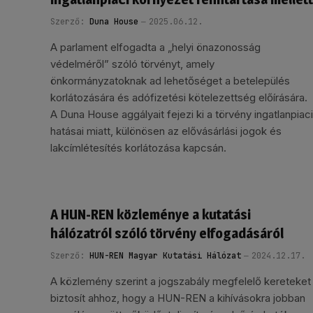
Szerző:
Duna House
2025.06.12.
A parlament elfogadta a „helyi önazonosság
védelméről” szóló törvényt, amely
önkormányzatoknak ad lehetőséget a betelepülés
korlátozására és adófizetési kötelezettség előírására.
A Duna House aggályait fejezi ki a törvény ingatlanpiaci
hatásai miatt, különösen az elővásárlási jogok és
lakcímlétesítés korlátozása kapcsán.
A HUN-REN közleménye a kutatási
hálózatról szóló törvény elfogadásáról
Szerző:
HUN-REN Magyar Kutatási Hálózat
2024.12.17.
A közlemény szerint a jogszabály megfelelő kereteket
biztosít ahhoz, hogy a HUN-REN a kihívásokra jobban