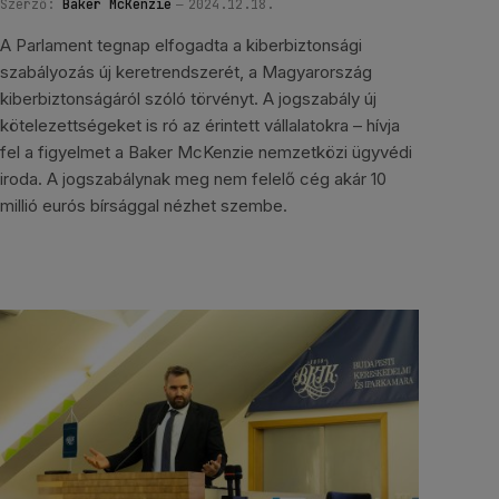
Szerző:
Baker McKenzie
2024.12.18.
A Parlament tegnap elfogadta a kiberbiztonsági
szabályozás új keretrendszerét, a Magyarország
kiberbiztonságáról szóló törvényt. A jogszabály új
kötelezettségeket is ró az érintett vállalatokra – hívja
fel a figyelmet a Baker McKenzie nemzetközi ügyvédi
iroda. A jogszabálynak meg nem felelő cég akár 10
millió eurós bírsággal nézhet szembe.