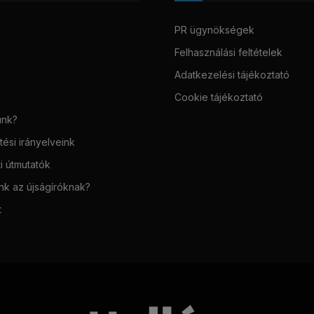
PR ügynökségek
Felhasználási feltételek
Adatkezelési tájékoztató
Cookie tájékoztató
unk?
ési irányelveink
i útmutatók
unk az újságíróknak?
t