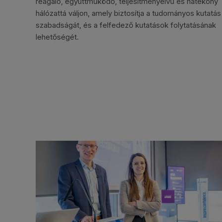
reagáló, együttműködő, teljesítményelvű és hatékony
hálózattá váljon, amely biztosítja a tudományos kutatás
szabadságát, és a felfedező kutatások folytatásának
lehetőségét.