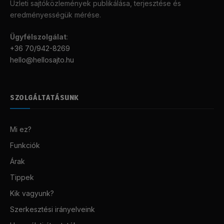
Üzleti sajtóközlemények publikálása, terjesztése és
eredményességük mérése.
Ügyfélszolgálat
:
+36 70/942-8269
hello@hellosajto.hu
SZOLGÁLTATÁSUNK
Mi ez?
Funkciók
Árak
Tippek
Kik vagyunk?
Szerkesztési irányelveink