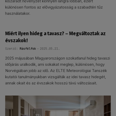
kiszáradt növényzet könnyen lángra lobban, ezért
különösen fontos az elővigyázatosság a szabadtéri tűz
használatakor.
Miért ilyen hideg a tavasz? – Megváltoztak az
évszakok!
Szerző:
Másfélfok
2025.05.21.
2025 májusában Magyarországon szokatlanul hideg tavaszi
időjárás uralkodik, ami sokakat meglep, különösen, hogy
Norvégiában jobb az idő. Az ELTE Meteorológiai Tanszék
kutatói tanulmányukban vizsgálták az idei tavasz hidegét,
annak okait és az évszakok hosszú távú változásait.