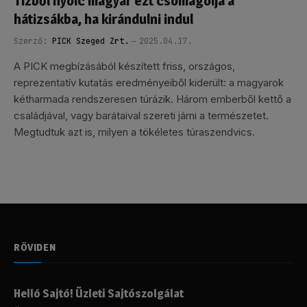
Tízből nyolc magyar ezt csomagolja a
hátizsákba, ha kirándulni indul
Szerző:
PICK Szeged Zrt.
2025.04.17.
A PICK megbízásából készített friss, országos,
reprezentatív kutatás eredményeiből kiderült: a magyarok
kétharmada rendszeresen túrázik. Három emberből kettő a
családjával, vagy barátaival szereti járni a természetet.
Megtudtuk azt is, milyen a tökéletes túraszendvics.
RÖVIDEN
Helló Sajtó! Üzleti Sajtószolgálat