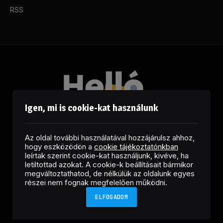
RSS
Igen, mi is cookie-kat használunk
Az oldal további használatával hozzájárulsz ahhoz,
hogy eszközödön a
cookie tájékoztatónkban
leírtak szerint cookie-kat használjunk, kivéve, ha
letiltottad azokat. A cookie-k beállításait bármikor
megváltoztathatod, de nélkülük az oldalunk egyes
Facebook
LinkedIn
X
RSS
részei nem fognak megfelelően működni.
(Twitter)
ELFOGADOM
Copyright © 2026 Helló Sajtó! Üzleti Sajtószolgálat