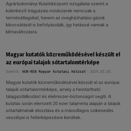
Agrártudományi Kutatóközpont vizsgálatai szerint a
különböző trágyázási módszerek nemcsak a
termésátlagokat, hanem az üvegházhatású gázok
kibocsátását is befolyásolják, így hatással vannak a
klímaváltozásra.
Magyar kutatók közreműködésével készült el
az európai talajok sótartalomtérképe
Szerző:
HUN-REN Magyar Kutatási Hálózat
2025.03.03.
Magyar kutatók közreműködésével készült el az európai
talajok sótartalomtérképe, amely a fenntartható
talajgazdálkodást és élelmiszer-biztonságot segíti. A
kutatás során elemzett 20 ezer talajminta alapján a talajok
sótartalmának eloszlása és a másodlagos szikesedés
veszélyei is feltérképezésre kerültek.