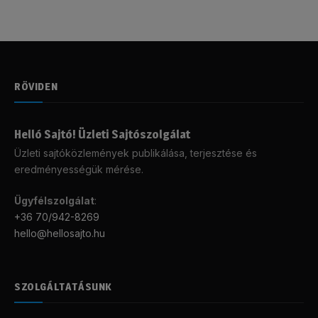
RÖVIDEN
Helló Sajtó! Üzleti Sajtószolgálat
Üzleti sajtóközlemények publikálása, terjesztése és
eredményességük mérése.
Ügyfélszolgálat
:
+36 70/942-8269
hello@hellosajto.hu
SZOLGÁLTATÁSUNK