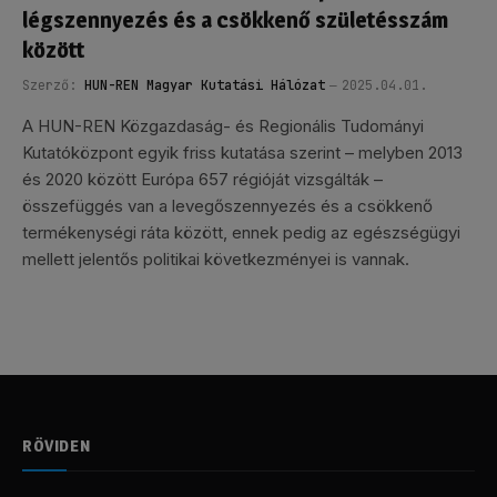
légszennyezés és a csökkenő születésszám
között
Szerző:
HUN-REN Magyar Kutatási Hálózat
2025.04.01.
A HUN-REN Közgazdaság- és Regionális Tudományi
Kutatóközpont egyik friss kutatása szerint – melyben 2013
és 2020 között Európa 657 régióját vizsgálták –
összefüggés van a levegőszennyezés és a csökkenő
termékenységi ráta között, ennek pedig az egészségügyi
mellett jelentős politikai következményei is vannak.
RÖVIDEN