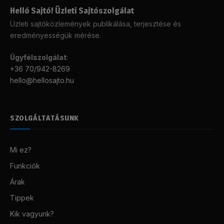
Helló Sajtó! Üzleti Sajtószolgálat
Üzleti sajtóközlemények publikálása, terjesztése és
eredményességük mérése.
Ügyfélszolgálat
:
+36 70/942-8269
hello@hellosajto.hu
SZOLGÁLTATÁSUNK
Mi ez?
Funkciók
Árak
Tippek
Kik vagyunk?