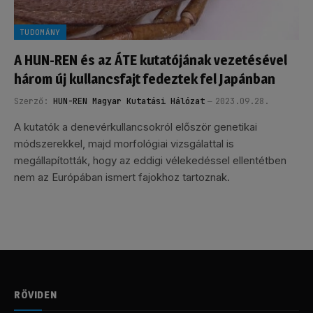
TUDOMÁNY
A HUN-REN és az ÁTE kutatójának vezetésével
három új kullancsfajt fedeztek fel Japánban
Szerző:
HUN-REN Magyar Kutatási Hálózat
2023.09.28.
A kutatók a denevérkullancsokról először genetikai
módszerekkel, majd morfológiai vizsgálattal is
megállapították, hogy az eddigi vélekedéssel ellentétben
nem az Európában ismert fajokhoz tartoznak.
RÖVIDEN