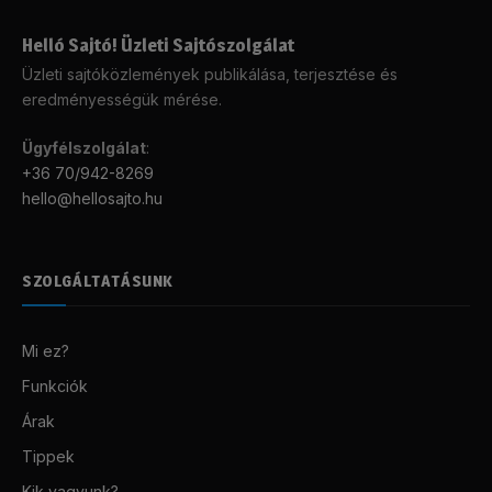
Helló Sajtó! Üzleti Sajtószolgálat
Üzleti sajtóközlemények publikálása, terjesztése és
eredményességük mérése.
Ügyfélszolgálat
:
+36 70/942-8269
hello@hellosajto.hu
SZOLGÁLTATÁSUNK
Mi ez?
Funkciók
Árak
Tippek
Kik vagyunk?