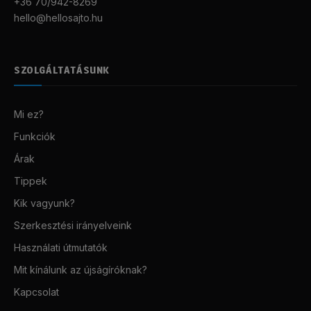
+36 70/942-8269
hello@hellosajto.hu
SZOLGÁLTATÁSUNK
Mi ez?
Funkciók
Árak
Tippek
Kik vagyunk?
Szerkesztési irányelveink
Használati útmutatók
Mit kínálunk az újságíróknak?
Kapcsolat