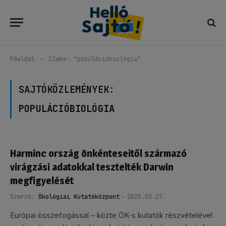
Főoldal
»
Címke: "populációbiológia"
SAJTÓKÖZLEMÉNYEK:
POPULÁCIÓBIOLÓGIA
Harminc ország önkénteseitől származó
virágzási adatokkal tesztelték Darwin
megfigyelését
Szerző:
Ökológiai Kutatóközpont
2025.03.27.
Európai összefogással – közte ÖK-s kutatók részvételével