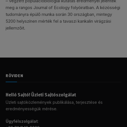
– végzett populációbiológiai kutatás eredményei jelentek
meg a rangos Journal of Ecology folyóiratban. A közösségi
tudományra épülő munka során 30 országban, mintegy
5200 helyszínen mérték fel a tavaszi kankalin virágzási
jellemzőit.
RÖVIDEN
Helló Sajtó! Üzleti Sajtószolgálat
Üzleti sajtóközlemények publikálása, terjesztése és
eredményességük mérése.
Ügyfélszolgálat
: