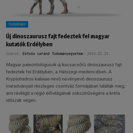
TUDOMÁNY
Új dinoszaurusz fajt fedeztek fel magyar
kutatók Erdélyben
Szerző:
Eötvös Loránd Tudományegyetem
2026.03.13.
Magyar paleontológusok új kacsacsőrű dinoszaurusz fajt
fedeztek fel Erdélyben, a Hátszegi-medencében. A
Kryptohadros kallaiae nevű növényevő dinoszaurusz
maradványait részleges csontváz formájában találták meg,
ami rávilágít a régió élővilágának sokszínűségére a kréta
időszak végén.