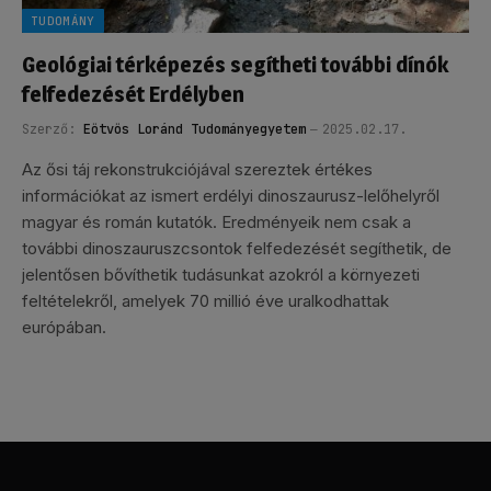
TUDOMÁNY
Geológiai térképezés segítheti további dínók
felfedezését Erdélyben
Szerző:
Eötvös Loránd Tudományegyetem
2025.02.17.
Az ősi táj rekonstrukciójával szereztek értékes
információkat az ismert erdélyi dinoszaurusz-lelőhelyről
magyar és román kutatók. Eredményeik nem csak a
további dinoszauruszcsontok felfedezését segíthetik, de
jelentősen bővíthetik tudásunkat azokról a környezeti
feltételekről, amelyek 70 millió éve uralkodhattak
európában.