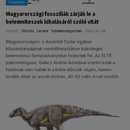
TUDOMÁNY
Magyarországi fosszíliák zárják le a
belemniteszek kihalásáról szóló vitát
Szerző:
Eötvös Loránd Tudományegyetem
2026.04.08.
Magyarországon, a dunántúli Dudar egykori
kőszénbányájának meddőhányójában különleges
belemnitesz ősmaradványokat fedeztek fel. Az ELTE
paleontológusa, Galácz András kutatásai szerint ezek a
fejlábúak nem haltak ki a kréta időszak végén, hanem
tovább éltek az eocén korban, 40-50 millió évvel ezelőtt.