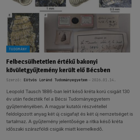
TUDOMÁNY
Felbecsülhetetlen értékű bakonyi
kövületgyűjtemény került elő Bécsben
Szerző:
Eötvös Loránd Tudományegyetem
2026.01.14.
Leopold Tausch 1886-ban leírt késő kréta korú csigáit 130
év után fedezték fel a Bécsi Tudományegyetem
gyűjteményében. A magyar kutatói részvétellel
feldolgozott anyag két új csigafajt és két új nemzetséget is
tartalmaz. A gyűjtemény jelentősége a ritka késő kréta
időszaki szárazföldi csigák miatt kiemelkedő.