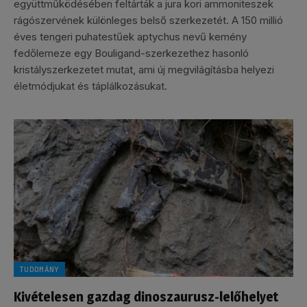
együttműködésében feltárták a jura kori ammoniteszek
rágószervének különleges belső szerkezetét. A 150 millió
éves tengeri puhatestűek aptychus nevű kemény
fedőlemeze egy Bouligand-szerkezethez hasonló
kristályszerkezetet mutat, ami új megvilágításba helyezi
életmódjukat és táplálkozásukat.
TUDOMÁNY
Kivételesen gazdag dinoszaurusz-lelőhelyet