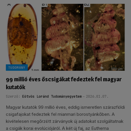
TUDOMÁNY
99 millió éves őscsigákat fedeztek fel magyar
kutatók
Szerző:
Eötvös Loránd Tudományegyetem
2026.01.07.
Magyar kutatók 99 millió éves, eddig ismeretlen szárazföldi
csigafajokat fedeztek fel mianmari borostyánkőben. A
kivételesen megőrzött zárványok új adatokat szolgáltatnak
a csigák korai evolúciójáról. A két új faj, az Euthema