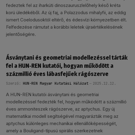
fedeztek fel az iharkúti dinoszauruszlelőhely késő kréta
korú üledékéből. Az új faj, a Polazzodus mihalyfii, az eddig
ismert Coelodusoktól eltérő, és édesvízi környezetben élt.
Felfedezése rámutat a korábbi leletek újraértékelésének
jelentőségére.
Ásványtani és geometriai modellezéssel tárták
fel a HUN-REN kutatói, hogyan működött a
százmillió éves lábasfejűek rágószerve
Szerző:
HUN-REN Magyar Kutatási Hálózat
2025.12.12.
A HUN-REN kutatói ásványtani és geometriai
modellezéssel fedezték fel, hogyan működött a százmillió
éves ammoniteszek rágószerve, az aptychus. Egy új
matematikai modell segítségével magyarázták meg az
aptychus különleges mechanikai ellenállóképességét,
amely a Bouligand-típusú spirális szerkezetnek