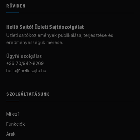
RÖVIDEN
Helló Sajtó! Üzleti Sajtószolgálat
Üzleti sajtóközlemények publikálása, terjesztése és
eredményességük mérése.
Ügyfélszolgálat
:
+36 70/942-8269
hello@hellosajto.hu
SZOLGÁLTATÁSUNK
Mi ez?
Funkciók
Árak