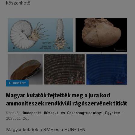
köszönhető.
TUDOMÁNY
Magyar kutatók fejtették meg a jura kori
ammoniteszek rendkívüli rágószervének titkát
Szerző:
Budapesti Műszaki és Gazdaságtudományi Egyetem
2025.11.26.
Magyar kutatók a BME és a HUN-REN