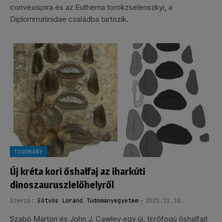
convexispira és az Euthema torokzselenszkyi, a
Diplommatinidae családba tartozik.
TUDOMÁNY
Új kréta kori őshalfaj az iharkúti
dinoszauruszlelőhelyről
Szerző:
Eötvös Loránd Tudományegyetem
2025.12.16.
Szabó Márton és John J. Cawley egy új, törőfogú őshalfajt