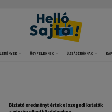
LEMÉNYEK
ÜGYFELEKNEK
ÚJSÁGÍRÓKNAK
KA
Biztató eredményt értek el szegedi kutatók
a migrén elleni küzdelemben