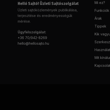
Mi ez?
Helló Sajtó! Üzleti Sajtószolgálat
Üzleti sajtóközlemények publikálása,
Funkciók
terjesztése és eredményességük
Árak
mérése.
Tippek
Ügyfélszolgálat
:
Kik vagy
+36 70/942-8269
Szerkeszt
hello@hellosajto.hu
Használat
Mit kínál
Kapcsola