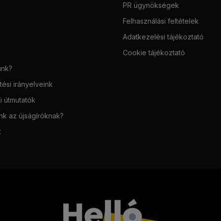
PR ügynökségek
Felhasználási feltételek
Adatkezelési tájékoztató
Cookie tájékoztató
unk?
ési irányelveink
i útmutatók
unk az újságíróknak?
t