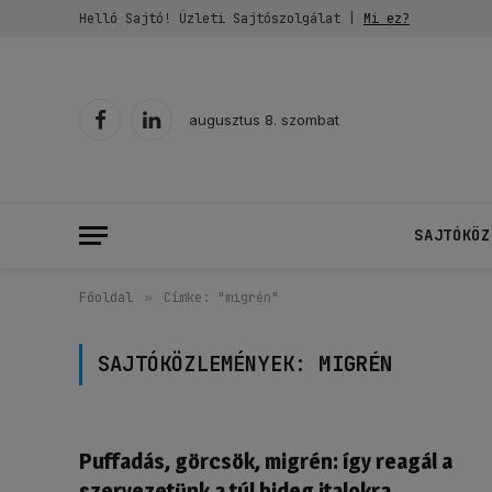
Helló Sajtó! Üzleti Sajtószolgálat |
Mi ez?
augusztus 8. szombat
Facebook
LinkedIn
SAJTÓKÖZ
Főoldal
»
Címke: "migrén"
SAJTÓKÖZLEMÉNYEK:
MIGRÉN
Puffadás, görcsök, migrén: így reagál a
szervezetünk a túl hideg italokra