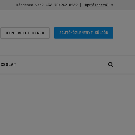
Kérdésed van?
+36 70/942-8269
|
Ügyfélportál
»
HÍRLEVELET KÉREK
SAJTÓKÖZLEMÉNYT KÜLDÖK
PCSOLAT