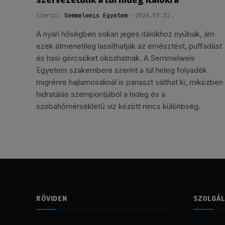
Szerző:
Semmelweis Egyetem
2026.07.22.
A nyári hőségben sokan jeges italokhoz nyúlnak, ám
ezek átmenetileg lassíthatják az emésztést, puffadást
és hasi görcsöket okozhatnak. A Semmelweis
Egyetem szakembere szerint a túl hideg folyadék
migrénre hajlamosaknál is panaszt válthat ki, miközben
hidratálás szempontjából a hideg és a
szobahőmérsékletű víz között nincs különbség.
RÖVIDEN
SZOLGÁ