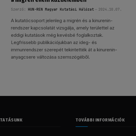
Szerző:
HUN-REN Magyar Kutatási Hálózat
2024.10.07.
A kutatócsoport jelenleg a migrén és a kinurenin-
rendszer kapcsolatát vizsgálja, amely területtel az
eddigi kutatások még kevésbé foglalkoztak.
Legfrissebb publikációjukban az ideg- és
immunrendszer szerepét tekintették át a kinurenin-
anyagcsere változása szemszögéből.
LTATÁSUNK
TOVÁBBI INFORMÁCIÓK