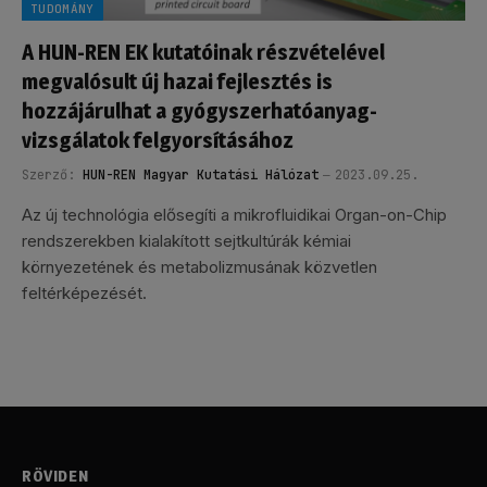
TUDOMÁNY
A HUN-REN EK kutatóinak részvételével
megvalósult új hazai fejlesztés is
hozzájárulhat a gyógyszerhatóanyag-
vizsgálatok felgyorsításához
Szerző:
HUN-REN Magyar Kutatási Hálózat
2023.09.25.
Az új technológia elősegíti a mikrofluidikai Organ-on-Chip
rendszerekben kialakított sejtkultúrák kémiai
környezetének és metabolizmusának közvetlen
feltérképezését.
RÖVIDEN