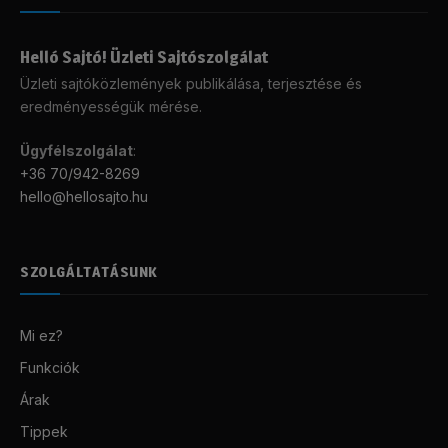
Helló Sajtó! Üzleti Sajtószolgálat
Üzleti sajtóközlemények publikálása, terjesztése és
eredményességük mérése.
Ügyfélszolgálat
:
+36 70/942-8269
hello@hellosajto.hu
SZOLGÁLTATÁSUNK
Mi ez?
Funkciók
Árak
Tippek