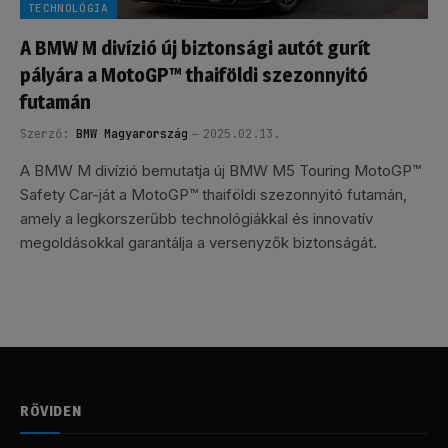
TECHNOLÓGIA
A BMW M divízió új biztonsági autót gurít
pályára a MotoGP™ thaiföldi szezonnyitó
futamán
Szerző:
BMW Magyarország
2025.02.13.
A BMW M divízió bemutatja új BMW M5 Touring MotoGP™
Safety Car-ját a MotoGP™ thaiföldi szezonnyitó futamán,
amely a legkorszerűbb technológiákkal és innovatív
megoldásokkal garantálja a versenyzők biztonságát.
RÖVIDEN