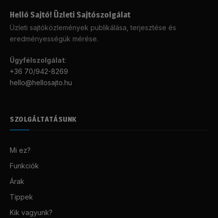
Helló Sajtó! Üzleti Sajtószolgálat
Üzleti sajtóközlemények publikálása, terjesztése és
eredményességük mérése.
Ügyfélszolgálat
:
+36 70/942-8269
hello@hellosajto.hu
SZOLGÁLTATÁSUNK
Mi ez?
Funkciók
Árak
Tippek
Kik vagyunk?