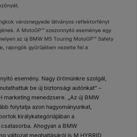
ezőnyét.
angkok városnegyede látványos reflektorfényt
mierjének. A MotoGP™ szezonnyitó eseménye egy
, amelyen az új BMW M5 Touring MotoGP™ Safety
, rajongók gyűrűjében vezette fel a
nnyitó esemény. Nagy örömünkre szolgál,
utathattuk be új biztonsági autónkat” –
H marketing menedzsere. „Az új BMW
bb folytatja azon hagyományunkat,
ortok királykategóriájában a
juk csatasorba. Ahogyan a BMW
ng változat meghajtásáról is M HYBRID