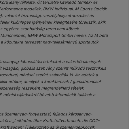
leányvállalata. Öt területre kiterjedő termék- és
erformance modellek, BMW Individual, M Sports Opciók
, valamint biztonsági, veszélyhelyzet-kezelési és
elek különleges igényeinek kielégítésére törekszik, akik
 az egyénre szabhatóság terén nem kötnek
ták Münchenben, BMW Motorsport GmbH néven. Az M betű
s a közutakra tervezett nagyteljesítményű sportautók
rosanyag-kibocsátási értékeket a valós körülmények
 vizsgáló, globális szabvány szerint működő tesztciklus
ocedure) mérései szerint számolták ki. Az adatok a
llek értékei, amelyek a keréktárcsák / gumiabroncsok
felszereltség részeként megrendelhető tételek
 mérési eljárásokról bővebb információt találnak a
los üzemanyag-fogyasztási, fajlagos károsanyag-
airól a „Leitfaden über Kraftstoffverbrauch, die CO2-
kraftwagen” (Tájékoztató az új személygépkocsik