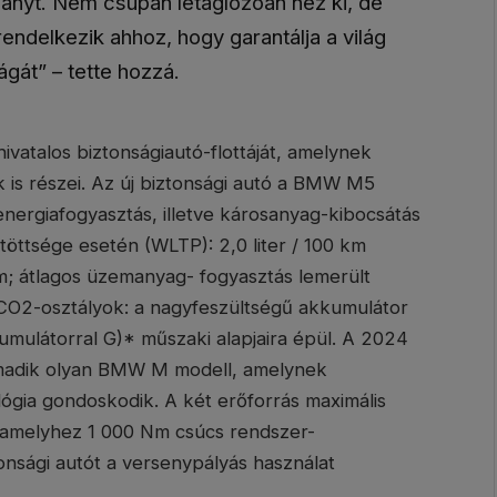
ányt. Nem csupán letaglózóan néz ki, de
endelkezik ahhoz, hogy garantálja a világ
gát” – tette hozzá.
vatalos biztonságiautó-flottáját, amelynek
 is részei. Az új biztonsági autó a BMW M5
nergiafogyasztás, illetve károsanyag-kibocsátás
töttsége esetén (WLTP): 2,0 liter / 100 km
m; átlagos üzemanyag- fogyasztás lemerült
; CO2-osztályok: a nagyfeszültségű akkumulátor
kumulátorral G)* műszaki alapjaira épül. A 2024
madik olyan BMW M modell, amelynek
ógia gondoskodik. A két erőforrás maximális
 amelyhez 1 000 Nm csúcs rendszer-
nsági autót a versenypályás használat