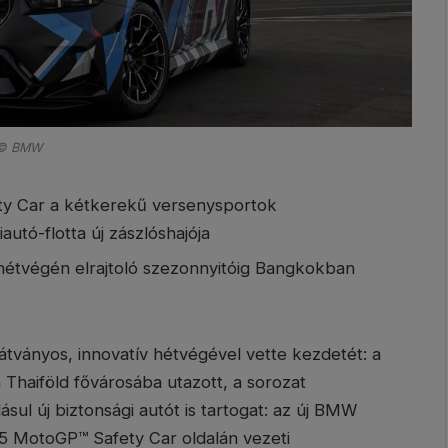
© BMW
y Car a kétkerekű versenysportok
autó-flotta új zászlóshajója
hétvégén elrajtoló szezonnyitóig Bangkokban
tványos, innovatív hétvégével vette kezdetét: a
 Thaiföld fővárosába utazott, a sorozat
sul új biztonsági autót is tartogat: az új BMW
MotoGP™ Safety Car oldalán vezeti