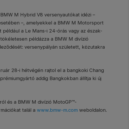
sa a BMW M Hybrid V8 versenyautókat idézi –
setében –, amelyekkel a BMW M Motorsport
nt például a Le Mans-i 24-órás vagy az észak-
 tökéletesen példázza a BMW M divízió
öteleződését: versenypályán született, közutakra
ár 28-i hétvégén rajtol el a bangkoki Chang
 prémiumgyártó addig Bangkokban állítja ki új
járól és a BMW M divízió MotoGP™-
rmációkat talál a
www.bmw-m.com
weboldalon.