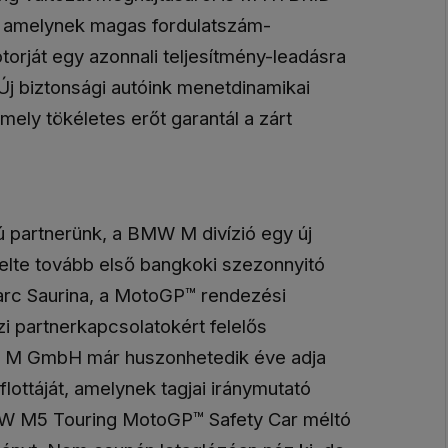
, amelynek magas fordulatszám-
torját egy azonnali teljesítmény-leadásra
j biztonsági autóink menetdinamikai
 amely tökéletes erőt garantál a zárt
 partnerünk, a BMW M divízió egy új
melte tovább első bangkoki szezonnyitó
arc Saurina, a MotoGP™ rendezési
i partnerkapcsolatokért felelős
MW M GmbH már huszonhetedik éve adja
lottáját, amelynek tagjai iránymutató
BMW M5 Touring MotoGP™ Safety Car méltó