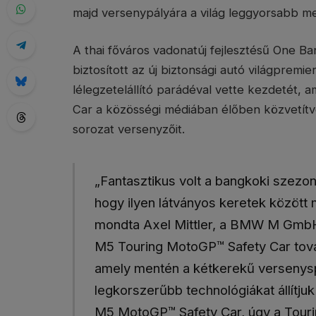
majd versenypályára a világ leggyorsabb m
A thai főváros vadonatúj fejlesztésű One B
biztosított az új biztonsági autó világpre
lélegzetelállító parádéval vette kezdetét
Car a közösségi médiában élőben közvetítve
sorozat versenyzőit.
„Fantasztikus volt a bangkoki szezo
hogy ilyen látványos keretek között m
mondta Axel Mittler, a BMW M Gmb
M5 Touring MotoGP™ Safety Car tová
amely mentén a kétkerekű versenysp
legkorszerűbb technológiákat állít
M5 MotoGP™ Safety Car, úgy a Touri