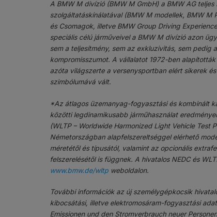
A BMW M divízió (BMW M GmbH) a BMW AG teljes körű 
szolgáltatáskínálatával (BMW M modellek, BMW M P
és Csomagok, illetve BMW Group Driving Experience)
speciális célú járműveivel a BMW M divízió azon ügyf
sem a teljesítmény, sem az exkluzivitás, sem pedig
kompromisszumot. A vállalatot 1972-ben alapítot
azóta világszerte a versenysportban elért sikerek é
szimbólumává vált.
*Az átlagos üzemanyag-fogyasztási és kombinált ká
közötti legdinamikusabb járműhasználat eredményeit
(WLTP – Worldwide Harmonized Light Vehicle Test Pr
Németországban alapfelszereltséggel elérhető mode
méretétől és típusától, valamint az opcionális extra
felszerelésétől is függnek. A hivatalos NEDC és WLTP
www.bmw.de/wltp
weboldalon.
További információk az új személygépkocsik hivata
kibocsátási, illetve elektromosáram-fogyasztási adat
Emissionen und den Stromverbrauch neuer Personen