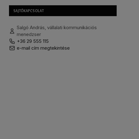
SAJTÓKAPCSOLAT
Salgó András, vállalati kommunikációs
menedzser
+36 29 555 115
e-mail cím megtekintése