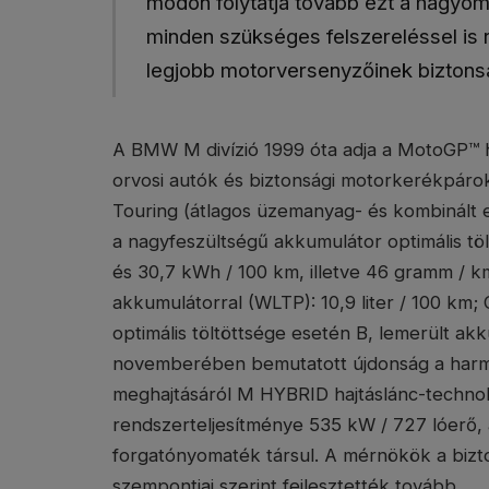
módon folytatja tovább ezt a hagyom
minden szükséges felszereléssel is r
legjobb motorversenyzőinek biztonsá
A BMW M divízió 1999 óta adja a MotoGP™ hi
orvosi autók és biztonsági motorkerékpárok
Touring (átlagos üzemanyag- és kombinált e
a nagyfeszültségű akkumulátor optimális töl
és 30,7 kWh / 100 km, illetve 46 gramm / k
akkumulátorral (WLTP): 10,9 liter / 100 km
optimális töltöttsége esetén B, lemerült ak
novemberében bemutatott újdonság a har
meghajtásáról M HYBRID hajtáslánc-technol
rendszerteljesítménye 535 kW / 727 lóerő,
forgatónyomaték társul. A mérnökök a bizto
szempontjai szerint fejlesztették tovább.