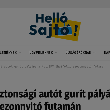
LEMÉNYEK
ÜGYFELEKNEK
ÚJSÁGÍRÓKNAK
KA
gi autót gurít pályára a MotoGP™ thaiföldi szezonnyitó futamán
ztonsági autót gurít pályá
zezonnyitó futamán