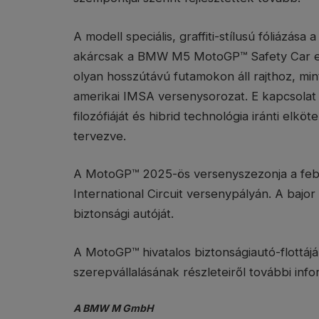
A modell speciális, graffiti-stílusú fóliázá
akárcsak a BMW M5 MotoGP™ Safety Car e
olyan hosszútávú futamokon áll rajthoz, mi
amerikai IMSA versenysorozat. E kapcsolat
filozófiáját és hibrid technológia iránti elk
tervezve.
A MotoGP™ 2025-ös versenyszezonja a febru
International Circuit versenypályán. A bajor
biztonsági autóját.
A MotoGP™ hivatalos biztonságiautó-flottá
szerepvállalásának részleteiről további info
A BMW M GmbH