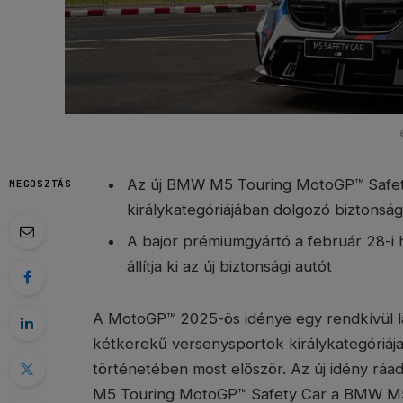
Az új BMW M5 Touring MotoGP™ Safet
MEGOSZTÁS
királykategóriájában dolgozó biztonsági
A bajor prémiumgyártó a február 28-i 
állítja ki az új biztonsági autót
A MotoGP™ 2025-ös idénye egy rendkívül lá
kétkerekű versenysportok királykategóriája
történetében most először. Az új idény ráadá
M5 Touring MotoGP™ Safety Car a BMW M5 