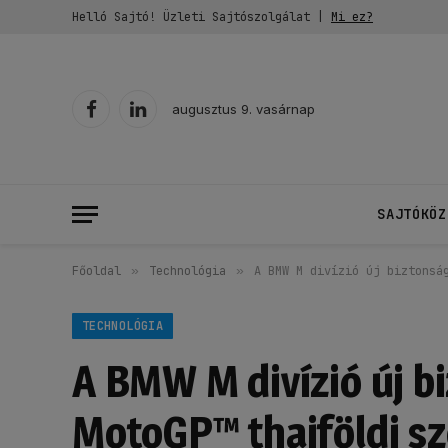
Helló Sajtó! Üzleti Sajtószolgálat |
Mi ez?
augusztus 9. vasárnap
Facebook
LinkedIn
SAJTÓKÖZ
Főoldal
»
Technológia
»
A BMW M divízió új biztonsá
TECHNOLÓGIA
A BMW M divízió új bi
MotoGP™ thaiföldi s