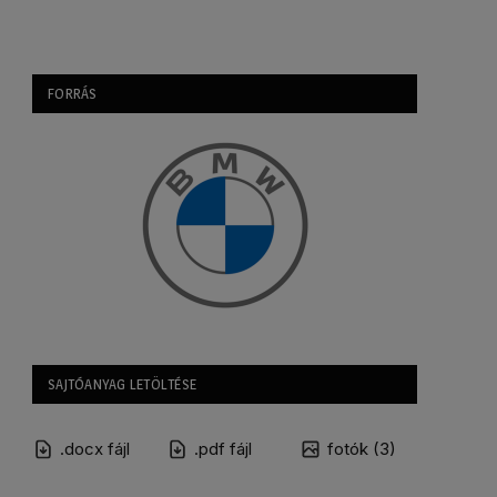
FORRÁS
SAJTÓANYAG LETÖLTÉSE
.docx fájl
.pdf fájl
fotók (3)