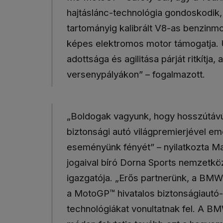
hajtáslánc-technológia gondoskodik
tartományig kalibrált V8-as benzinmo
képes elektromos motor támogatja. Ú
adottsága és agilitása párját ritkítja,
versenypályákon” – fogalmazott.
„Boldogak vagyunk, hogy hosszútávú
biztonsági autó világpremierjével e
eseményünk fényét” – nyilatkozta M
jogaival bíró Dorna Sports nemzetköz
igazgatója. „Erős partnerünk, a B
a MotoGP™ hivatalos biztonságiautó-f
technológiákat vonultatnak fel. A 