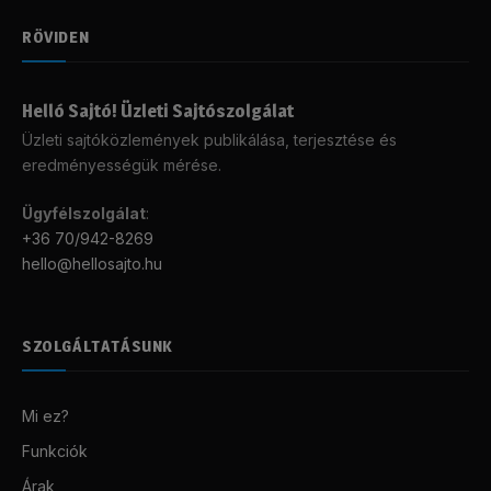
RÖVIDEN
Helló Sajtó! Üzleti Sajtószolgálat
Üzleti sajtóközlemények publikálása, terjesztése és
eredményességük mérése.
Ügyfélszolgálat
:
+36 70/942-8269
hello@hellosajto.hu
SZOLGÁLTATÁSUNK
Mi ez?
Funkciók
Árak