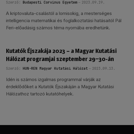
Szerző:
Budapesti Corvinus Egyetem
2023.09.19.
A kriptovaluta-csalástól a lomisokig, a mesterséges
intelligencia matematikai és foglalkoztatási hatásaitól Pál
Feri-előadásig számos téma nyomába eredhetünk.
Kutatók Éjszakája 2023 – a Magyar Kutatási
Hálózat programjai szeptember 29‒30-án
Szerző:
HUN-REN Magyar Kutatási Hálózat
2023.09.13.
Idén is számos izgalmas programmal várják az
érdeklődőket a Kutatók Éjszakáján a Magyar Kutatási
Hálózathoz tartozó kutatóhelyek.