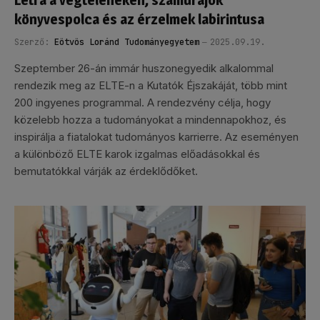
Létra a végteleneken, szamurájok
könyvespolca és az érzelmek labirintusa
Szerző:
Eötvös Loránd Tudományegyetem
2025.09.19.
Szeptember 26-án immár huszonegyedik alkalommal
rendezik meg az ELTE-n a Kutatók Éjszakáját, több mint
200 ingyenes programmal. A rendezvény célja, hogy
közelebb hozza a tudományokat a mindennapokhoz, és
inspirálja a fiatalokat tudományos karrierre. Az eseményen
a különböző ELTE karok izgalmas előadásokkal és
bemutatókkal várják az érdeklődőket.