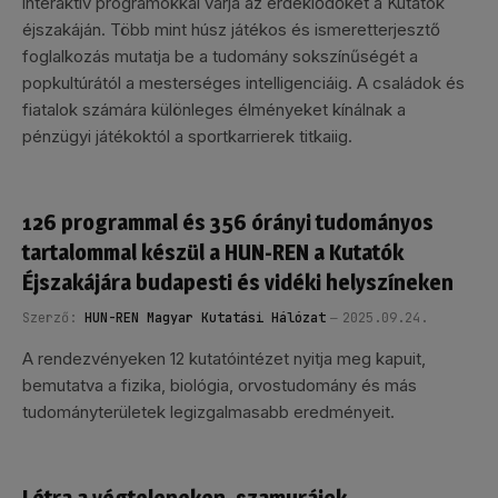
interaktív programokkal várja az érdeklődőket a Kutatók
éjszakáján. Több mint húsz játékos és ismeretterjesztő
foglalkozás mutatja be a tudomány sokszínűségét a
popkultúrától a mesterséges intelligenciáig. A családok és
fiatalok számára különleges élményeket kínálnak a
pénzügyi játékoktól a sportkarrierek titkaiig.
126 programmal és 356 órányi tudományos
tartalommal készül a HUN-REN a Kutatók
Éjszakájára budapesti és vidéki helyszíneken
Szerző:
HUN-REN Magyar Kutatási Hálózat
2025.09.24.
A rendezvényeken 12 kutatóintézet nyitja meg kapuit,
bemutatva a fizika, biológia, orvostudomány és más
tudományterületek legizgalmasabb eredményeit.