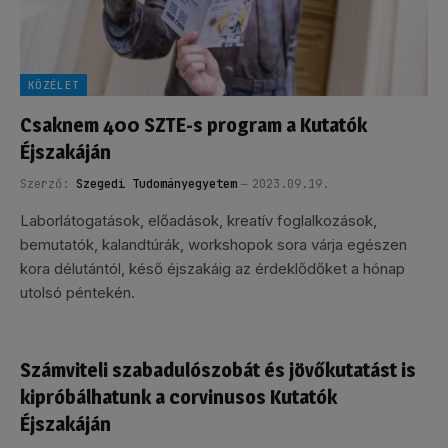
KÖZÉLET
Csaknem 400 SZTE-s program a Kutatók
Éjszakáján
Szerző:
Szegedi Tudományegyetem
2023.09.19.
Laborlátogatások, előadások, kreatív foglalkozások,
bemutatók, kalandtúrák, workshopok sora várja egészen
kora délutántól, késő éjszakáig az érdeklődőket a hónap
utolsó péntekén.
Számviteli szabadulószobát és jövőkutatást is
kipróbálhatunk a corvinusos Kutatók
Éjszakáján