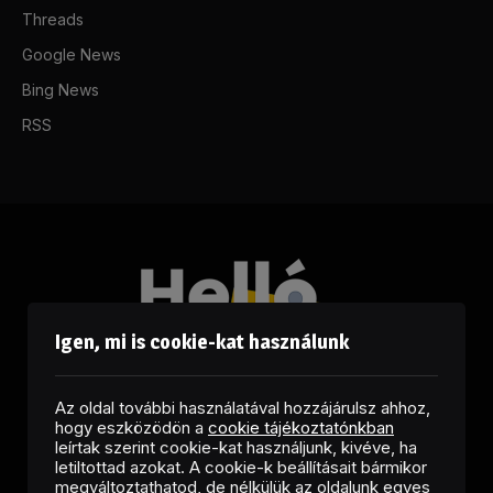
Threads
Google News
Bing News
RSS
Igen, mi is cookie-kat használunk
Az oldal további használatával hozzájárulsz ahhoz,
hogy eszközödön a
cookie tájékoztatónkban
leírtak szerint cookie-kat használjunk, kivéve, ha
letiltottad azokat. A cookie-k beállításait bármikor
megváltoztathatod, de nélkülük az oldalunk egyes
Facebook
LinkedIn
X
RSS