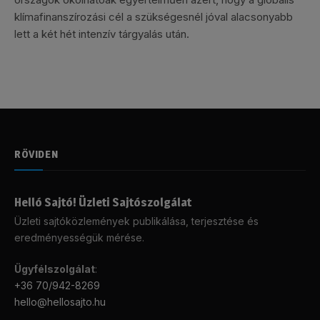
klímafinanszírozási cél a szükségesnél jóval alacsonyabb
lett a két hét intenzív tárgyalás után.
RÖVIDEN
Helló Sajtó! Üzleti Sajtószolgálat
Üzleti sajtóközlemények publikálása, terjesztése és
eredményességük mérése.
Ügyfélszolgálat
:
+36 70/942-8269
hello@hellosajto.hu