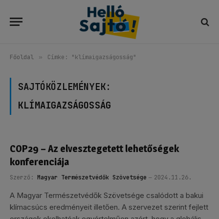
Főoldal
»
Címke: "klímaigazságosság"
SAJTÓKÖZLEMÉNYEK:
KLÍMAIGAZSÁGOSSÁG
COP29 – Az elvesztegetett lehetőségek
konferenciája
Szerző:
Magyar Természetvédők Szövetsége
2024.11.26.
A Magyar Természetvédők Szövetsége csalódott a bakui
klímacsúcs eredményeit illetően. A szervezet szerint fejlett
országok okolhatóak egyértelműen azért, hogy a globális