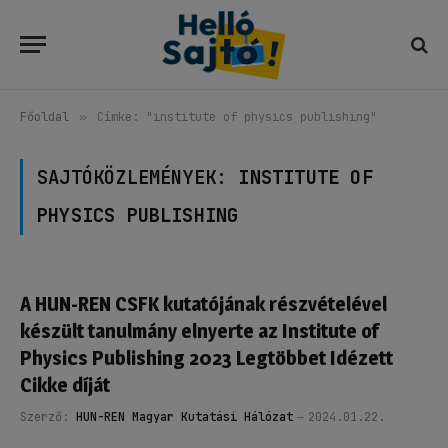
Főoldal
»
Címke: "institute of physics publishing"
SAJTÓKÖZLEMÉNYEK:
INSTITUTE OF
PHYSICS PUBLISHING
A HUN-REN CSFK kutatójának részvételével
készült tanulmány elnyerte az Institute of
Physics Publishing 2023 Legtöbbet Idézett
Cikke díját
Szerző:
HUN-REN Magyar Kutatási Hálózat
2024.01.22.