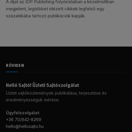
A díjat az IOP Publishing folyóirataiban a közelmúltban
megjelent, legtöbbet idézett cikkek legfelső egy
százalékába tartozó publikációk kapják.
RÖVIDEN
Helló Sajtó! Üzleti Sajtószolgálat
Üzleti sajtóközlemények publikálása, terjesztése és
eredményességük mérése.
Ügyfélszolgálat
:
+36 70/942-8269
hello@hellosajto.hu