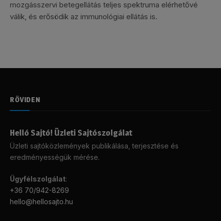
mozgásszervi betegellátás teljes spektruma elérhetővé
válik, és erősödik az immunológiai ellátás is.
RÖVIDEN
Helló Sajtó! Üzleti Sajtószolgálat
Üzleti sajtóközlemények publikálása, terjesztése és
eredményességük mérése.
Ügyfélszolgálat
:
+36 70/942-8269
hello@hellosajto.hu