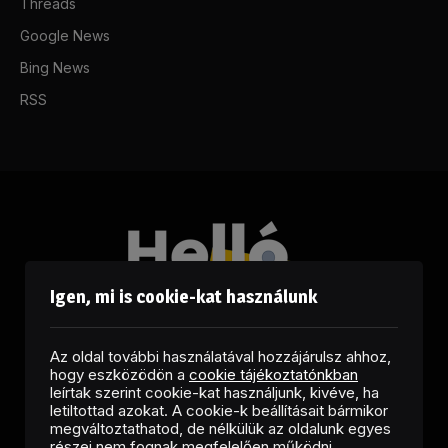
Threads
Google News
Bing News
RSS
Igen, mi is cookie-kat használunk
Az oldal további használatával hozzájárulsz ahhoz,
hogy eszközödön a
cookie tájékoztatónkban
leírtak szerint cookie-kat használjunk, kivéve, ha
letiltottad azokat. A cookie-k beállításait bármikor
megváltoztathatod, de nélkülük az oldalunk egyes
Facebook
LinkedIn
X
RSS
részei nem fognak megfelelően működni.