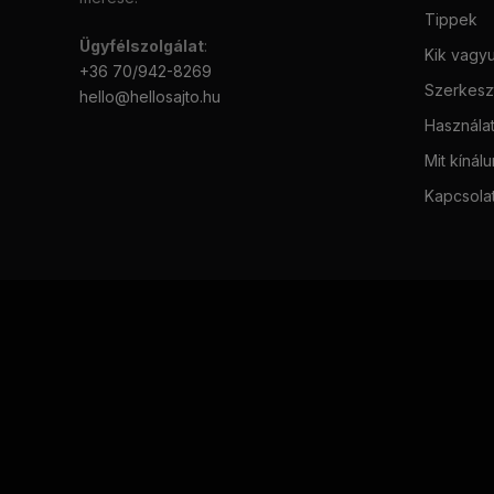
Tippek
Ügyfélszolgálat
:
Kik vagy
+36 70/942-8269
Szerkeszt
hello@hellosajto.hu
Használat
Mit kínál
Kapcsola