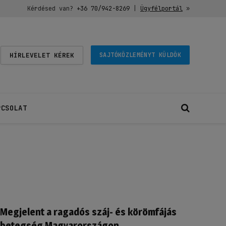
Kérdésed van?
+36 70/942-8269
|
Ügyfélportál
»
HÍRLEVELET KÉREK
SAJTÓKÖZLEMÉNYT KÜLDÖK
PCSOLAT
Megjelent a ragadós száj- és körömfájás
betegség Magyarországon