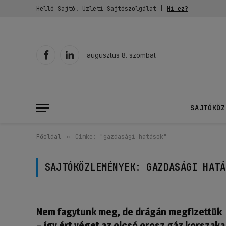
Helló Sajtó! Üzleti Sajtószolgálat |
Mi ez?
augusztus 8. szombat
Facebook
LinkedIn
SAJTÓKÖZ
Főoldal
»
Címke: "gazdasági hatások"
SAJTÓKÖZLEMÉNYEK:
GAZDASÁGI HATÁ
Nem fagytunk meg, de drágán megfizettük
– így ért véget az olcsó orosz gáz korszaka