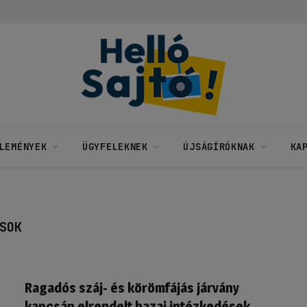
LEMÉNYEK
ÜGYFELEKNEK
ÚJSÁGÍRÓKNAK
KA
SOK
Ragadós száj- és körömfájás járvány
kapcsán elrendelt hazai intézkedések