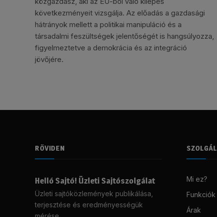
közgazdász, aki az EU-ból való kilépés
következményeit vizsgálja. Az előadás a gazdasági
hátrányok mellett a politikai manipuláció és a
társadalmi feszültségek jelentőségét is hangsúlyozza,
figyelmeztetve a demokrácia és az integráció
jövőjére.
RÖVIDEN
SZOLGÁ
Mi ez?
Helló Sajtó! Üzleti Sajtószolgálat
Üzleti sajtóközlemények publikálása,
Funkciók
terjesztése és eredményességük
Árak
mérése.