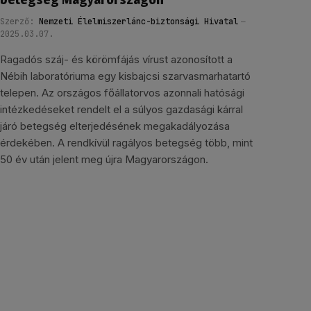
Szerző:
Nemzeti Élelmiszerlánc-biztonsági Hivatal
2025.03.07.
Ragadós száj- és körömfájás vírust azonosított a
Nébih laboratóriuma egy kisbajcsi szarvasmarhatartó
telepen. Az országos főállatorvos azonnali hatósági
intézkedéseket rendelt el a súlyos gazdasági kárral
járó betegség elterjedésének megakadályozása
érdekében. A rendkívül ragályos betegség több, mint
50 év után jelent meg újra Magyarországon.