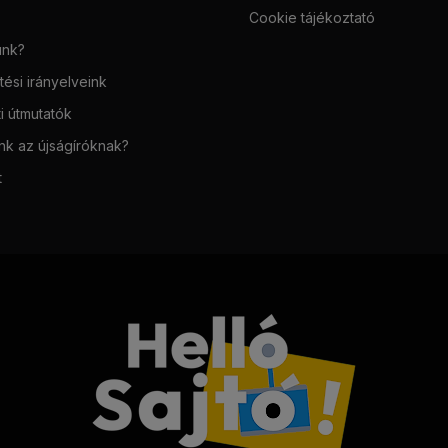
Cookie tájékoztató
unk?
ési irányelveink
i útmutatók
unk az újságíróknak?
t