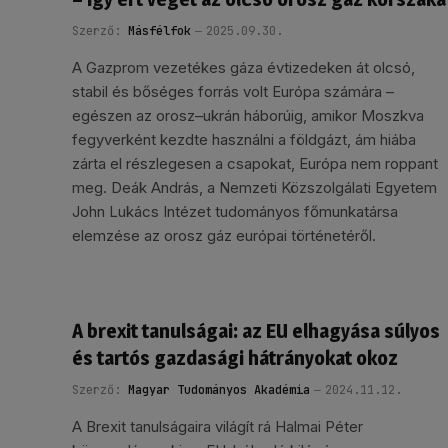
Szerző:
Másfélfok
2025.09.30.
A Gazprom vezetékes gáza évtizedeken át olcsó,
stabil és bőséges forrás volt Európa számára –
egészen az orosz–ukrán háborúig, amikor Moszkva
fegyverként kezdte használni a földgázt, ám hiába
zárta el részlegesen a csapokat, Európa nem roppant
meg. Deák András, a Nemzeti Közszolgálati Egyetem
John Lukács Intézet tudományos főmunkatársa
elemzése az orosz gáz európai történetéről.
A brexit tanulságai: az EU elhagyása súlyos
és tartós gazdasági hátrányokat okoz
Szerző:
Magyar Tudományos Akadémia
2024.11.12.
A Brexit tanulságaira világít rá Halmai Péter