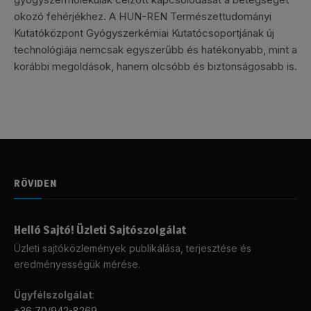
okozó fehérjékhez. A HUN-REN Természettudományi
Kutatóközpont Gyógyszerkémiai Kutatócsoportjának új
technológiája nemcsak egyszerűbb és hatékonyabb, mint a
korábbi megoldások, hanem olcsóbb és biztonságosabb is.
RÖVIDEN
Helló Sajtó! Üzleti Sajtószolgálat
Üzleti sajtóközlemények publikálása, terjesztése és
eredményességük mérése.
Ügyfélszolgálat
:
+36 70/942-8269