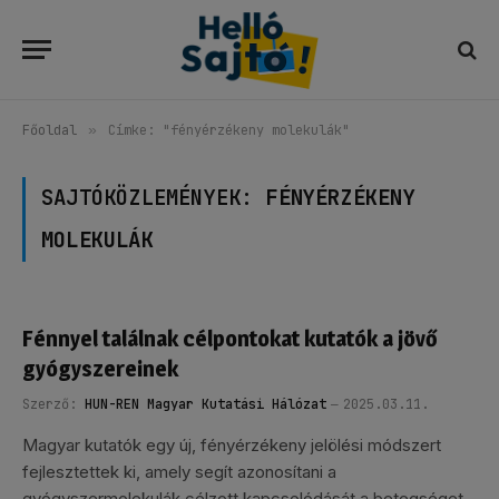
Főoldal
»
Címke: "fényérzékeny molekulák"
SAJTÓKÖZLEMÉNYEK:
FÉNYÉRZÉKENY
MOLEKULÁK
Fénnyel találnak célpontokat kutatók a jövő
gyógyszereinek
Szerző:
HUN-REN Magyar Kutatási Hálózat
2025.03.11.
Magyar kutatók egy új, fényérzékeny jelölési módszert
fejlesztettek ki, amely segít azonosítani a
gyógyszermolekulák célzott kapcsolódását a betegséget