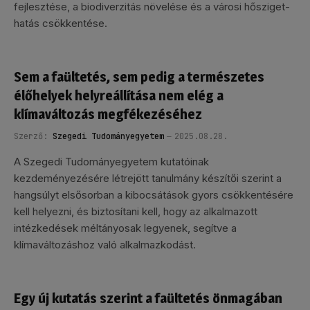
fejlesztése, a biodiverzitás növelése és a városi hősziget-
hatás csökkentése.
Sem a faültetés, sem pedig a természetes
élőhelyek helyreállítása nem elég a
klímaváltozás megfékezéséhez
Szerző:
Szegedi Tudományegyetem
2025.08.28.
A Szegedi Tudományegyetem kutatóinak
kezdeményezésére létrejött tanulmány készítői szerint a
hangsúlyt elsősorban a kibocsátások gyors csökkentésére
kell helyezni, és biztosítani kell, hogy az alkalmazott
intézkedések méltányosak legyenek, segítve a
klímaváltozáshoz való alkalmazkodást.
Egy új kutatás szerint a faültetés önmagában