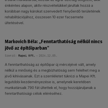
önkéntes alapon, aktív részvételükkel járultak hozzá a
korábban nagy károkat szenvedett fenyőerdő területének
rehabilitációjához, összesen 10 ezer facsemete
ültetésével.
Markovich Béla: „Fenntarthatóság nélkül nincs
jövő az építőiparban”
Szerző:
Mapei Kft.
2024.12.05.
A fenntarthatóság az építőipar új mércéjévé vált, amely
nélkül a minőség és a megbízhatóság sem felelhet meg a
jövő kihívásainak. Ezt a szemléletet tükrözi a Mapei Kft.
legutóbbi kezdeményezése is, amelynek keretében
munkatársaik 790 fát ültettek el, hogy hozzájáruljanak a
fenntarthatósági célok eléréséhez.