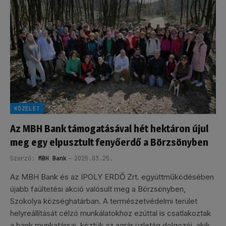
KÖZÉLET
Az MBH Bank támogatásával hét hektáron újul
meg egy elpusztult fenyőerdő a Börzsönyben
Szerző:
MBH Bank
2025.03.25.
Az MBH Bank és az IPOLY ERDŐ Zrt. együttműködésében
újabb faültetési akció valósult meg a Börzsönyben,
Szokolya községhatárban. A természetvédelmi terület
helyreállítását célzó munkálatokhoz ezúttal is csatlakoztak
a bank munkatársai, köztük az agrár üzletág dolgozói, akik