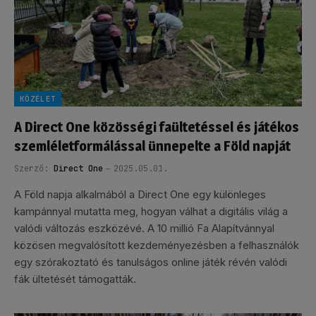
KÖZÉLET
A Direct One közösségi faültetéssel és játékos
szemléletformálással ünnepelte a Föld napját
Szerző:
Direct One
2025.05.01.
A Föld napja alkalmából a Direct One egy különleges
kampánnyal mutatta meg, hogyan válhat a digitális világ a
valódi változás eszközévé. A 10 millió Fa Alapítvánnyal
közösen megvalósított kezdeményezésben a felhasználók
egy szórakoztató és tanulságos online játék révén valódi
fák ültetését támogatták.