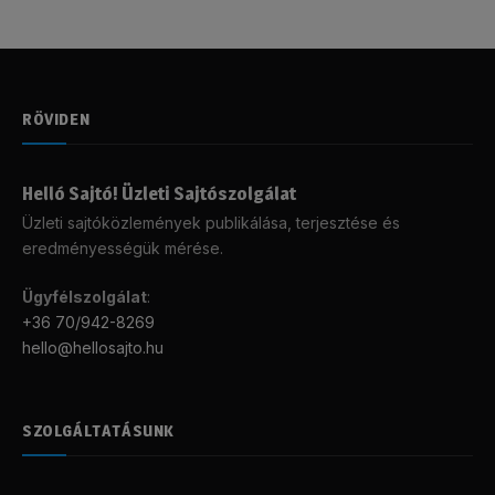
RÖVIDEN
Helló Sajtó! Üzleti Sajtószolgálat
Üzleti sajtóközlemények publikálása, terjesztése és
eredményességük mérése.
Ügyfélszolgálat
:
+36 70/942-8269
hello@hellosajto.hu
SZOLGÁLTATÁSUNK