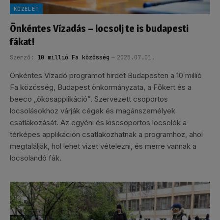
KÖZÉLET
Önkéntes Vízadás – locsolj te is budapesti
fákat!
Szerző:
10 millió Fa közösség
2025.07.01.
Önkéntes Vízadó programot hirdet Budapesten a 10 millió
Fa közösség, Budapest önkormányzata, a Főkert és a
beeco „ökosapplikáció”. Szervezett csoportos
locsolásokhoz várják cégek és magánszemélyek
csatlakozását. Az egyéni és kiscsoportos locsolók a
térképes applikáción csatlakozhatnak a programhoz, ahol
megtalálják, hol lehet vizet vételezni, és merre vannak a
locsolandó fák.