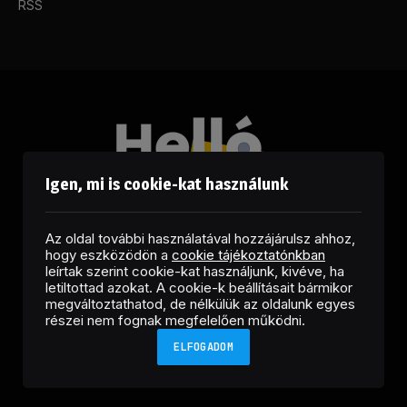
RSS
Igen, mi is cookie-kat használunk
Az oldal további használatával hozzájárulsz ahhoz,
hogy eszközödön a
cookie tájékoztatónkban
leírtak szerint cookie-kat használjunk, kivéve, ha
letiltottad azokat. A cookie-k beállításait bármikor
megváltoztathatod, de nélkülük az oldalunk egyes
Facebook
LinkedIn
X
RSS
részei nem fognak megfelelően működni.
(Twitter)
ELFOGADOM
Copyright © 2026 Helló Sajtó! Üzleti Sajtószolgálat