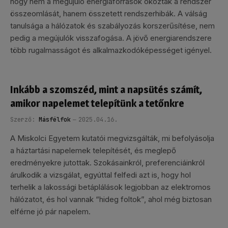
hogy nem a megújuló energiaforrások okozták a rendszer
összeomlását, hanem összetett rendszerhibák. A válság
tanulsága a hálózatok és szabályozás korszerűsítése, nem
pedig a megújulók visszafogása. A jövő energiarendszere
több rugalmasságot és alkalmazkodóképességet igényel.
Inkább a szomszéd, mint a napsütés számít,
amikor napelemet telepítünk a tetőnkre
Szerző:
Másfélfok
2025.04.16.
A Miskolci Egyetem kutatói megvizsgálták, mi befolyásolja
a háztartási napelemek telepítését, és meglepő
eredményekre jutottak. Szokásainkról, preferenciáinkról
árulkodik a vizsgálat, egyúttal felfedi azt is, hogy hol
terhelik a lakossági betáplálások legjobban az elektromos
hálózatot, és hol vannak “hideg foltok”, ahol még biztosan
elférne jó pár napelem.