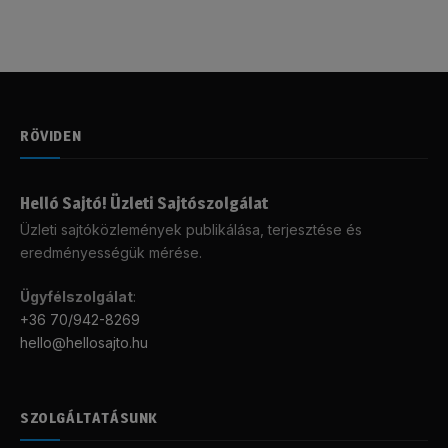
RÖVIDEN
Helló Sajtó! Üzleti Sajtószolgálat
Üzleti sajtóközlemények publikálása, terjesztése és
eredményességük mérése.
Ügyfélszolgálat
:
+36 70/942-8269
hello@hellosajto.hu
SZOLGÁLTATÁSUNK