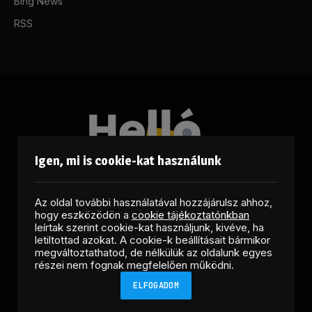
Bing News
RSS
Igen, mi is cookie-kat használunk
Az oldal további használatával hozzájárulsz ahhoz,
hogy eszközödön a
cookie tájékoztatónkban
leírtak szerint cookie-kat használjunk, kivéve, ha
letiltottad azokat. A cookie-k beállításait bármikor
megváltoztathatod, de nélkülük az oldalunk egyes
Facebook
LinkedIn
X
RSS
részei nem fognak megfelelően működni.
(Twitter)
ELFOGADOM
Copyright © 2026 Helló Sajtó! Üzleti Sajtószolgálat