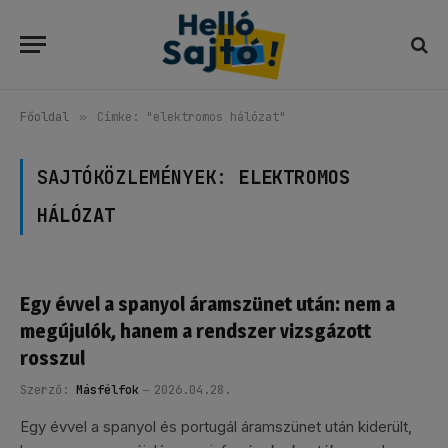
Főoldal
»
Címke: "elektromos hálózat"
SAJTÓKÖZLEMÉNYEK:
ELEKTROMOS
HÁLÓZAT
Egy évvel a spanyol áramszünet után: nem a
megújulók, hanem a rendszer vizsgázott
rosszul
Szerző:
Másfélfok
2026.04.28.
Egy évvel a spanyol és portugál áramszünet után kiderült,