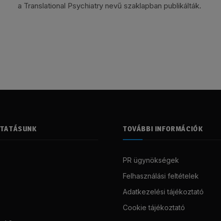
a Translational Psychiatry nevű szaklapban publikálták.
LTATÁSUNK
TOVÁBBI INFORMÁCIÓK
PR ügynökségek
Felhasználási feltételek
Adatkezelési tájékoztató
Cookie tájékoztató