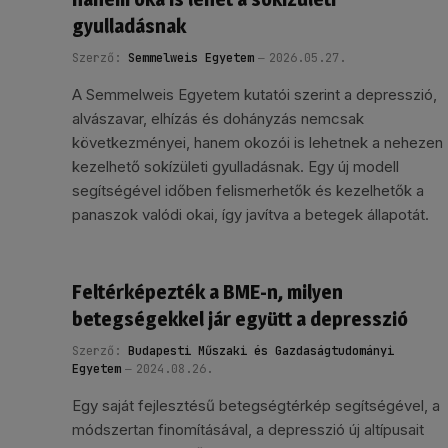
gyulladásnak
Szerző:
Semmelweis Egyetem
2026.05.27.
A Semmelweis Egyetem kutatói szerint a depresszió,
alvászavar, elhízás és dohányzás nemcsak
következményei, hanem okozói is lehetnek a nehezen
kezelhető sokízületi gyulladásnak. Egy új modell
segítségével időben felismerhetők és kezelhetők a
panaszok valódi okai, így javítva a betegek állapotát.
Feltérképezték a BME-n, milyen
betegségekkel jár együtt a depresszió
Szerző:
Budapesti Műszaki és Gazdaságtudományi
Egyetem
2024.08.26.
Egy saját fejlesztésű betegségtérkép segítségével, a
módszertan finomításával, a depresszió új altípusait