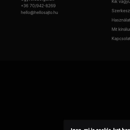
Kik vagy
+36 70/942-8269
Szerkeszt
hello@hellosajto.hu
Használat
Mit kínál
Kapcsola