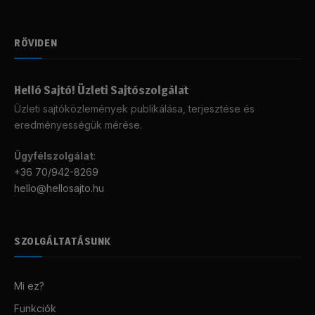
RÖVIDEN
Helló Sajtó! Üzleti Sajtószolgálat
Üzleti sajtóközlemények publikálása, terjesztése és
eredményességük mérése.
Ügyfélszolgálat
:
+36 70/942-8269
hello@hellosajto.hu
SZOLGÁLTATÁSUNK
Mi ez?
Funkciók