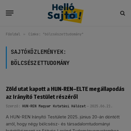
Főoldal
»
Címke: "bölcsészettudomány"
SAJTÓKÖZLEMÉNYEK:
BÖLCSÉSZETTUDOMÁNY
Zöld utat kapott a HUN-REN–ELTE megállapodás
az Irányító Testület részéről
Szerző:
HUN-REN Magyar Kutatási Hálózat
2025.06.21.
A HUN-REN Irányító Testülete 2025. június 20-án döntött
arról, hogy négy bölcsész- és társadalomtudományi
kutatóközpont az Eötvös Loránd Tudományegyetemhez