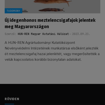
TUDOMÁNY
Új idegenhonos meztelencsigafajok jelentek
meg Magyarországon
Szerző:
HUN-REN Magyar Kutatási Hálózat
2023.09.21.
A HUN-REN Agrártudományi Kutatóközpont
Növényvédelmi Intézetének munkatársai elsőként jelezték
öt meztelencsigafaj hazai jelenlétét, vagy megerősítették a
velük kapcsolatos korábbi bizonytalan adatokat.
RÖVIDEN