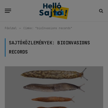
Főoldal
»
Címke: "bioInvasions records"
SAJTÓKÖZLEMÉNYEK:
BIOINVASIONS
RECORDS