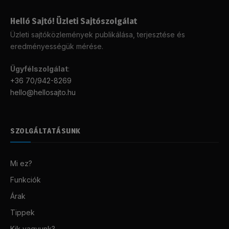
Helló Sajtó! Üzleti Sajtószolgálat
Üzleti sajtóközlemények publikálása, terjesztése és
eredményességük mérése.
Ügyfélszolgálat
:
+36 70/942-8269
hello@hellosajto.hu
SZOLGÁLTATÁSUNK
Mi ez?
Funkciók
Árak
Tippek
Kik vagyunk?