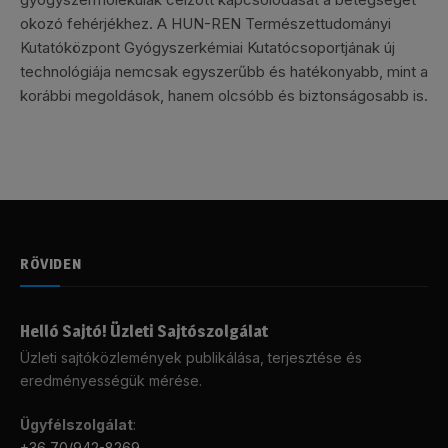
okozó fehérjékhez. A HUN-REN Természettudományi
Kutatóközpont Gyógyszerkémiai Kutatócsoportjának új
technológiája nemcsak egyszerűbb és hatékonyabb, mint a
korábbi megoldások, hanem olcsóbb és biztonságosabb is.
RÖVIDEN
Helló Sajtó! Üzleti Sajtószolgálat
Üzleti sajtóközlemények publikálása, terjesztése és
eredményességük mérése.
Ügyfélszolgálat
:
+36 70/942-8269