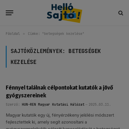
Főoldal
»
Címke: "betegségek kezelése"
SAJTÓKÖZLEMÉNYEK:
BETEGSÉGEK
KEZELÉSE
Fénnyel találnak célpontokat kutatók a jövő
gyógyszereinek
Szerző:
HUN-REN Magyar Kutatási Hálózat
2025.03.11.
Magyar kutatók egy új, fényérzékeny jelölési módszert
fejlesztettek ki, amely segít azonosítani a
gyógyszermolekulák célzott kapcsolódását a betegséget