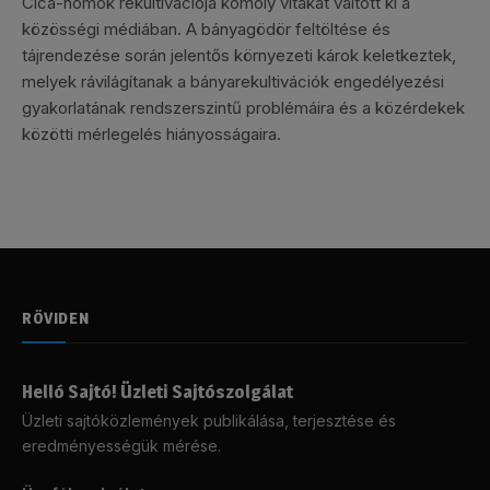
Cica-homok rekultivációja komoly vitákat váltott ki a
közösségi médiában. A bányagödör feltöltése és
tájrendezése során jelentős környezeti károk keletkeztek,
melyek rávilágítanak a bányarekultivációk engedélyezési
gyakorlatának rendszerszintű problémáira és a közérdekek
közötti mérlegelés hiányosságaira.
RÖVIDEN
Helló Sajtó! Üzleti Sajtószolgálat
Üzleti sajtóközlemények publikálása, terjesztése és
eredményességük mérése.