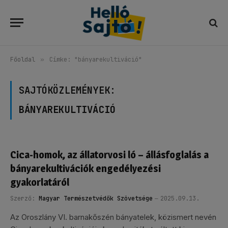
Főoldal
»
Címke: "bányarekultiváció"
SAJTÓKÖZLEMÉNYEK:
BÁNYAREKULTIVÁCIÓ
Cica-homok, az állatorvosi ló – állásfoglalás a
bányarekultivációk engedélyezési
gyakorlatáról
Szerző:
Magyar Természetvédők Szövetsége
2025.09.13.
Az Oroszlány VI. barnakőszén bányatelek, közismert nevén