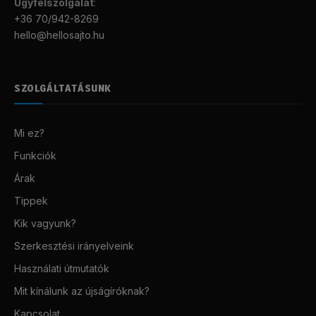
Ügyfélszolgálat
:
+36 70/942-8269
hello@hellosajto.hu
SZOLGÁLTATÁSUNK
Mi ez?
Funkciók
Árak
Tippek
Kik vagyunk?
Szerkesztési irányelveink
Használati útmutatók
Mit kínálunk az újságíróknak?
Kapcsolat