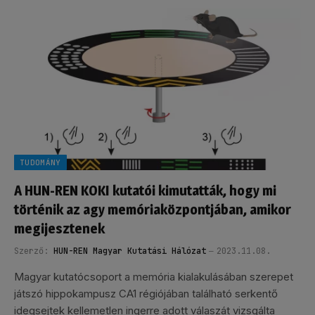
TUDOMÁNY
A HUN-REN KOKI kutatói kimutatták, hogy mi
történik az agy memóriaközpontjában, amikor
megijesztenek
Szerző:
HUN-REN Magyar Kutatási Hálózat
2023.11.08.
Magyar kutatócsoport a memória kialakulásában szerepet
játszó hippokampusz CA1 régiójában található serkentő
idegsejtek kellemetlen ingerre adott válaszát vizsgálta