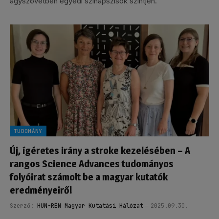
agyszövetben egyedi szinapszisok szintjén.
TUDOMÁNY
Új, ígéretes irány a stroke kezelésében – A
rangos Science Advances tudományos
folyóirat számolt be a magyar kutatók
eredményeiről
Szerző:
HUN-REN Magyar Kutatási Hálózat
2025.09.30.