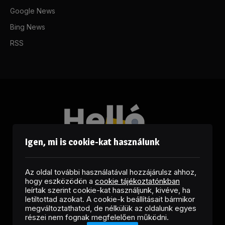
Google News
Bing News
RSS
Igen, mi is cookie-kat használunk
Az oldal további használatával hozzájárulsz ahhoz,
hogy eszközödön a
cookie tájékoztatónkban
leírtak szerint cookie-kat használjunk, kivéve, ha
letiltottad azokat. A cookie-k beállításait bármikor
megváltoztathatod, de nélkülük az oldalunk egyes
Facebook
LinkedIn
X
RSS
részei nem fognak megfelelően működni.
(Twitter)