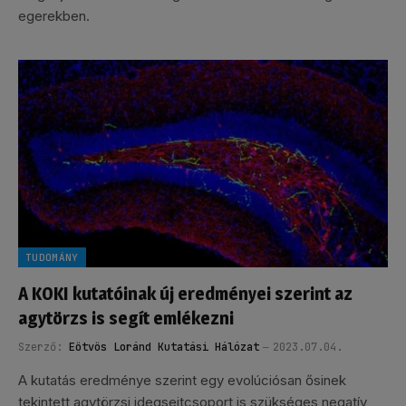
egerekben.
TUDOMÁNY
A KOKI kutatóinak új eredményei szerint az
agytörzs is segít emlékezni
Szerző:
Eötvös Loránd Kutatási Hálózat
2023.07.04.
A kutatás eredménye szerint egy evolúciósan ősinek
tekintett agytörzsi idegsejtcsoport is szükséges negatív