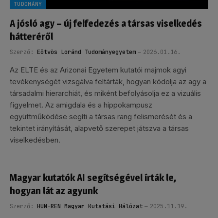
TUDOMÁNY
A jósló agy – új felfedezés a társas viselkedés
hátteréről
Szerző:
Eötvös Loránd Tudományegyetem
2026.01.16.
Az ELTE és az Arizonai Egyetem kutatói majmok agyi
tevékenységét vizsgálva feltárták, hogyan kódolja az agy a
társadalmi hierarchiát, és miként befolyásolja ez a vizuális
figyelmet. Az amigdala és a hippokampusz
együttműködése segíti a társas rang felismerését és a
tekintet irányítását, alapvető szerepet játszva a társas
viselkedésben.
Magyar kutatók AI segítségével írták le,
hogyan lát az agyunk
Szerző:
HUN-REN Magyar Kutatási Hálózat
2025.11.19.