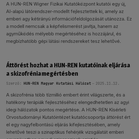
A HUN-REN Wigner Fizikai Kutatóközpont kutatói egy új,
AI-alapú látórendszer-modellt fejlesztettek ki, amely az
emberi agy kétirányú információfeldolgozását utánozza. Ez
a modell nemcsak a képfelismerést javítja, hanem az
agyműködés mélyebb megértéséhez is hozzájárul, és
megbízhatóbb gépi látási rendszereket tesz lehetővé.
Áttörést hozhat a HUN-REN kutatóinak eljárása
a skizofrénia megértésben
Szerző:
HUN-REN Magyar Kutatási Hálózat
2025.11.12.
A skizofrénia több tízmillió embert érint világszerte, és a
hatékony terápiák fejlesztéséhez elengedhetetlen az agyi
idegi hálózatok pontos megértése. A HUN-REN Kísérleti
Orvostudományi Kutatóintézet kutatócsoportja áttörést ért
el egy nagyfelbontású eljárás kifejlesztésében, amely
lehetővé teszi a szinaptikus fehérjék vizsgálatát emberi