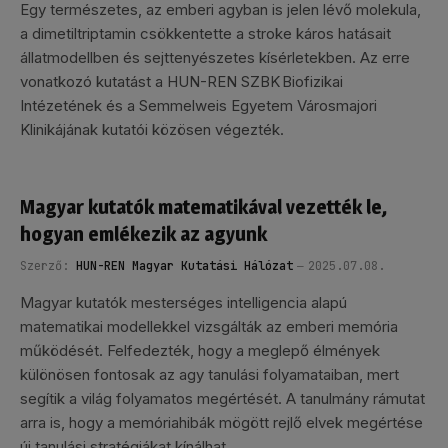
Egy természetes, az emberi agyban is jelen lévő molekula,
a dimetiltriptamin csökkentette a stroke káros hatásait
állatmodellben és sejttenyészetes kísérletekben. Az erre
vonatkozó kutatást a HUN-REN SZBK Biofizikai
Intézetének és a Semmelweis Egyetem Városmajori
Klinikájának kutatói közösen végezték.
Magyar kutatók matematikával vezették le,
hogyan emlékezik az agyunk
Szerző:
HUN-REN Magyar Kutatási Hálózat
2025.07.08.
Magyar kutatók mesterséges intelligencia alapú
matematikai modellekkel vizsgálták az emberi memória
működését. Felfedezték, hogy a meglepő élmények
különösen fontosak az agy tanulási folyamataiban, mert
segítik a világ folyamatos megértését. A tanulmány rámutat
arra is, hogy a memóriahibák mögött rejlő elvek megértése
új tanulási stratégiákat kínálhat.