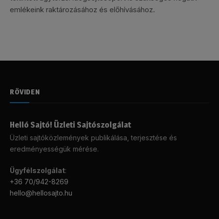
emlékeink raktározásához és előhívásához.
RÖVIDEN
Helló Sajtó! Üzleti Sajtószolgálat
Üzleti sajtóközlemények publikálása, terjesztése és
eredményességük mérése.
Ügyfélszolgálat
:
+36 70/942-8269
hello@hellosajto.hu