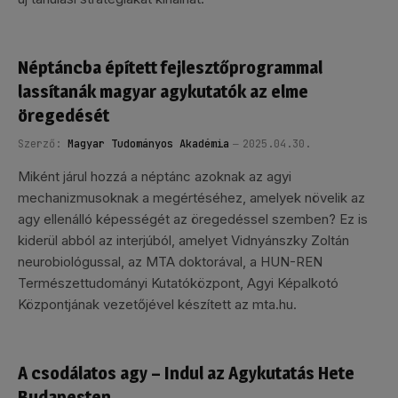
Néptáncba épített fejlesztőprogrammal
lassítanák magyar agykutatók az elme
öregedését
Szerző:
Magyar Tudományos Akadémia
2025.04.30.
Miként járul hozzá a néptánc azoknak az agyi
mechanizmusoknak a megértéséhez, amelyek növelik az
agy ellenálló képességét az öregedéssel szemben? Ez is
kiderül abból az interjúból, amelyet Vidnyánszky Zoltán
neurobiológussal, az MTA doktorával, a HUN-REN
Természettudományi Kutatóközpont, Agyi Képalkotó
Központjának vezetőjével készített az mta.hu.
A csodálatos agy – Indul az Agykutatás Hete
Budapesten