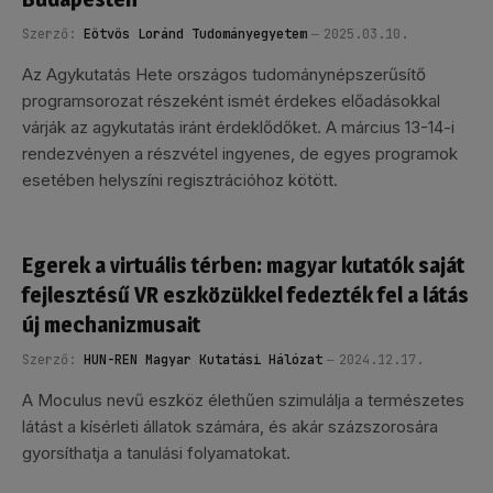
Szerző:
Eötvös Loránd Tudományegyetem
2025.03.10.
Az Agykutatás Hete országos tudománynépszerűsítő
programsorozat részeként ismét érdekes előadásokkal
várják az agykutatás iránt érdeklődőket. A március 13-14-i
rendezvényen a részvétel ingyenes, de egyes programok
esetében helyszíni regisztrációhoz kötött.
Egerek a virtuális térben: magyar kutatók saját
fejlesztésű VR eszközükkel fedezték fel a látás
új mechanizmusait
Szerző:
HUN-REN Magyar Kutatási Hálózat
2024.12.17.
A Moculus nevű eszköz élethűen szimulálja a természetes
látást a kísérleti állatok számára, és akár százszorosára
gyorsíthatja a tanulási folyamatokat.